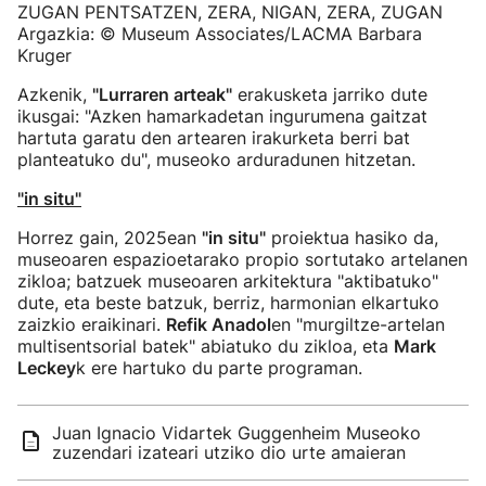
ZUGAN PENTSATZEN, ZERA, NIGAN, ZERA, ZUGAN
Argazkia: © Museum Associates/LACMA Barbara
Kruger
Azkenik,
"Lurraren arteak"
erakusketa jarriko dute
ikusgai: "Azken hamarkadetan ingurumena gaitzat
hartuta garatu den artearen irakurketa berri bat
planteatuko du", museoko arduradunen hitzetan.
"in situ"
Horrez gain, 2025ean
"in situ"
proiektua hasiko da,
museoaren espazioetarako propio sortutako artelanen
zikloa; batzuek museoaren arkitektura "aktibatuko"
dute, eta beste batzuk, berriz, harmonian elkartuko
zaizkio eraikinari.
Refik Anadol
en "murgiltze-artelan
multisentsorial batek" abiatuko du zikloa, eta
Mark
Leckey
k ere hartuko du parte programan.
Juan Ignacio Vidartek Guggenheim Museoko
zuzendari izateari utziko dio urte amaieran