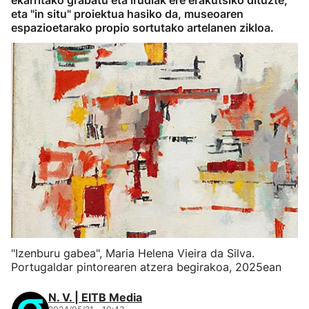
ekarritako grabatu eta irudiak ere erakutsiko dituzte,
eta "in situ" proiektua hasiko da, museoaren
espazioetarako propio sortutako artelanen zikloa.
"Izenburu gabea", Maria Helena Vieira da Silva.
Portugaldar pintorearen atzera begirakoa, 2025ean
N. V. | EITB Media