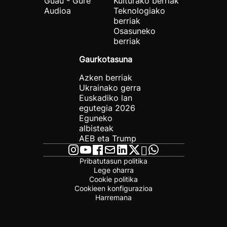
Guau - Gure
Kulturako berriak
Audioa
Teknologiako
berriak
Osasuneko
berriak
Gaurkotasuna
Azken berriak
Ukrainako gerra
Euskadiko lan
egutegia 2026
Eguneko
albisteak
AEB eta Trump
Pribatutasun politika
Lege oharra
Cookie politika
Cookieen konfigurazioa
Harremana