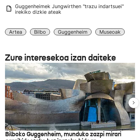
Guggenheimek Jungwirthen "trazu indartsuei"
irekiko dizkie ateak
Artea
Bilbo
Guggenheim
Museoak
Zure interesekoa izan daiteke
Bilboko Guggenheim, munduko zazpi mirari