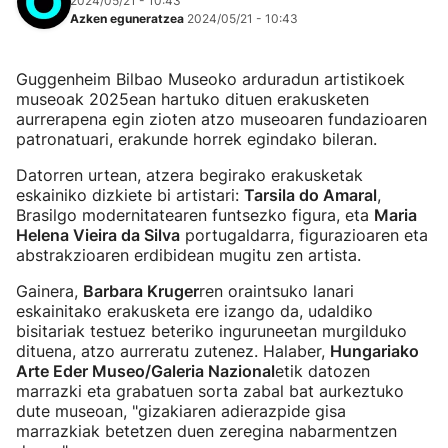
2024/05/21 - 10:43
Azken eguneratzea
2024/05/21 - 10:43
Guggenheim Bilbao Museoko arduradun artistikoek
museoak 2025ean hartuko dituen erakusketen
aurrerapena egin zioten atzo museoaren fundazioaren
patronatuari, erakunde horrek egindako bileran.
Datorren urtean, atzera begirako erakusketak
eskainiko dizkiete bi artistari:
Tarsila do Amaral
,
Brasilgo modernitatearen funtsezko figura, eta
Maria
Helena Vieira da Silva
portugaldarra, figurazioaren eta
abstrakzioaren erdibidean mugitu zen artista.
Gainera,
Barbara Kruger
ren oraintsuko lanari
eskainitako erakusketa ere izango da, udaldiko
bisitariak testuez beteriko inguruneetan murgilduko
dituena, atzo aurreratu zutenez. Halaber,
Hungariako
Arte Eder Museo/Galeria Nazional
etik datozen
marrazki eta grabatuen sorta zabal bat aurkeztuko
dute museoan, "gizakiaren adierazpide gisa
marrazkiak betetzen duen zeregina nabarmentzen