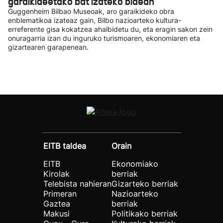
garaikideetako bat izateko bidean
Guggenheim Bilbao Museoak, aro garaikideko obra
enblematikoa izateaz gain, Bilbo nazioarteko kultura-
erreferente gisa kokatzea ahalbidetu du, eta eragin sakon zein
onuragarria izan du inguruko turismoaren, ekonomiaren eta
gizartearen garapenean.
EITB taldea
Orain
EITB
Ekonomiako
Kirolak
berriak
Telebista nahieran
Gizarteko berriak
Primeran
Nazioarteko
Gaztea
berriak
Makusi
Politikako berriak