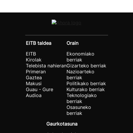
EITB taldea
Orain
EITB
Ekonomiako
Kirolak
berriak
Telebista nahieran
Gizarteko berriak
Primeran
Nazioarteko
Gaztea
berriak
Makusi
Politikako berriak
Guau - Gure
Kulturako berriak
Audioa
Teknologiako
berriak
Osasuneko
berriak
Gaurkotasuna