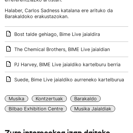
Halaber, Carlos Sadness katalana ere arituko da
Barakaldoko erakustazokan.
Bost talde gehiago, Bime Live jaialdira
The Chemical Brothers, BIME Live jaialdian
PJ Harvey, BIME Live jaialdiko kartelburu berria
Suede, Bime Live jaialdiko aurreneko kartelburua
Musika
Kontzertuak
Barakaldo
Bilbao Exhibition Centre
Musika Jaialdiak