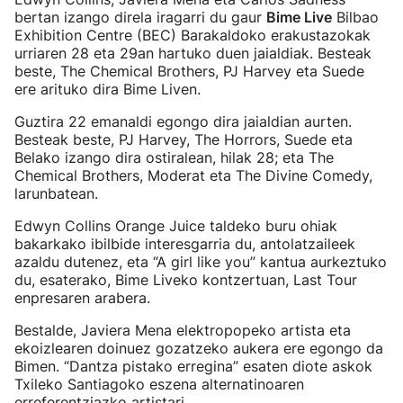
bertan izango direla iragarri du gaur
Bime Live
Bilbao
Exhibition Centre (BEC) Barakaldoko erakustazokak
urriaren 28 eta 29an hartuko duen jaialdiak. Besteak
beste, The Chemical Brothers, PJ Harvey eta Suede
ere arituko dira Bime Liven.
Guztira 22 emanaldi egongo dira jaialdian aurten.
Besteak beste, PJ Harvey, The Horrors, Suede eta
Belako izango dira ostiralean, hilak 28; eta The
Chemical Brothers, Moderat eta The Divine Comedy,
larunbatean.
Edwyn Collins Orange Juice taldeko buru ohiak
bakarkako ibilbide interesgarria du, antolatzaileek
azaldu dutenez, eta “A girl like you” kantua aurkeztuko
du, esaterako, Bime Liveko kontzertuan, Last Tour
enpresaren arabera.
Bestalde, Javiera Mena elektropopeko artista eta
ekoizlearen doinuez gozatzeko aukera ere egongo da
Bimen. “Dantza pistako erregina” esaten diote askok
Txileko Santiagoko eszena alternatinoaren
erreferentziazko artistari.