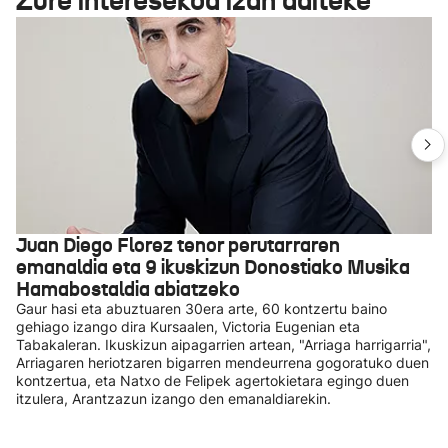
Zure interesekoa izan daiteke
Juan Diego Florez tenor perutarraren
emanaldia eta 9 ikuskizun Donostiako Musika
Hamabostaldia abiatzeko
Gaur hasi eta abuztuaren 30era arte, 60 kontzertu baino
gehiago izango dira Kursaalen, Victoria Eugenian eta
Tabakaleran. Ikuskizun aipagarrien artean, "Arriaga harrigarria",
Arriagaren heriotzaren bigarren mendeurrena gogoratuko duen
kontzertua, eta Natxo de Felipek agertokietara egingo duen
itzulera, Arantzazun izango den emanaldiarekin.