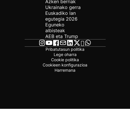
Azken berriak
Ukrainako gerra
Euskadiko lan
egutegia 2026
Eguneko
albisteak
AEB eta Trump
Pribatutasun politika
Lege oharra
Cookie politika
Cookieen konfigurazioa
Harremana