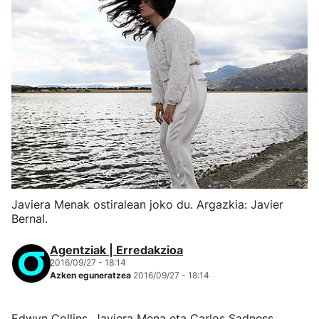
Javiera Menak ostiralean joko du. Argazkia: Javier
Bernal.
Agentziak | Erredakzioa
2016/09/27 - 18:14
Azken eguneratzea
2016/09/27 - 18:14
Edwyn Collins, Javiera Mena eta Carlos Sadness