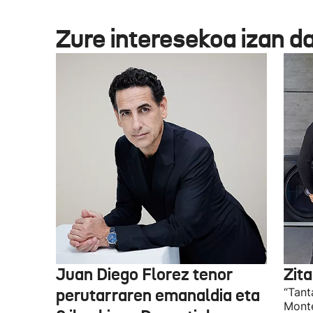
Zure interesekoa izan d
Juan Diego Florez tenor
Zita
perutarraren emanaldia eta
“Tant
Monte