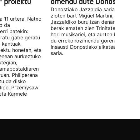
 proiektu
omendu dute Donostian
Donostiako Jazzaldia saria eman
zioten bart Miguel Martini, ia 50 urte
a 11 urtera, Natxo
Jazzaldiko buru izan denari. Orain ar
ko da
berak ematen zien Trinitate Plazan sa
erri batekin:
hori musikariei, eta aurten berak jaso
ratu gabe geratu
du errekonozimendu gorena. Jon
n kantuak
Insausti Donostiako alkateak eman zi
iektu honetan, eta
saria.
enean aurkeztuko
tegian,
amabostaldiaren
uan. Philiperena
itu da disko
elipe, Przemysaw
 eta Karmele