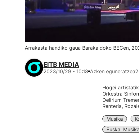
Arrakasta handiko gaua Barakaldoko BECen, 20
EITB MEDIA
2023/10/29 - 10:18
Azken eguneratzea
2
Hogei artistati
Orkestra Sinfon
Delirium Tremen
Renteria, Rozal
Musika
K
Euskal Musik