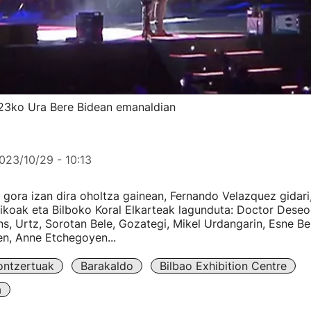
23ko Ura Bere Bidean emanaldian
023/10/29 - 10:13
k gora izan dira oholtza gainean, Fernando Velazquez gidari
ikoak eta Bilboko Koral Elkarteak lagunduta: Doctor Deseo
s, Urtz, Sorotan Bele, Gozategi, Mikel Urdangarin, Esne Bel
en, Anne Etchegoyen...
ontzertuak
Barakaldo
Bilbao Exhibition Centre
a