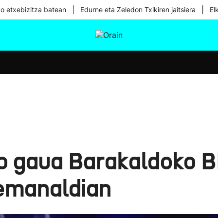
|
|
ko etxebizitza batean
Edurne eta Zeledon Txikiren jaitsiera
El
tura
Ikusmiran
Egural
Osasuna
Teknologia
ko gaua Barakaldoko 
emanaldian