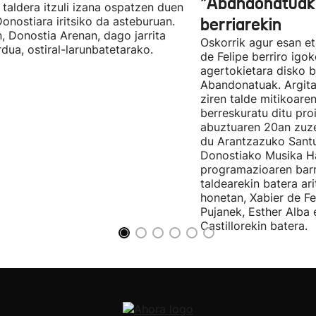
"Abandonatuak"
taldera itzuli izana ospatzen duen
Donostiara iritsiko da asteburuan.
berriarekin
n, Donostia Arenan, dago jarrita
Oskorrik agur esan et
rdua, ostiral-larunbatetarako.
de Felipe berriro igo
agertokietara disko b
Abandonatuak. Argita
ziren talde mitikoare
berreskuratu ditu pro
abuztuaren 20an zuz
du Arantzazuko Santu
Donostiako Musika H
programazioaren barr
taldearekin batera ar
honetan, Xabier de F
Pujanek, Esther Alba
Castillorekin batera.