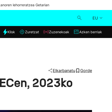
kanoren lehorreratzea Getarian
EU
dia
Klisk
Zuretzat
Zuzenekoak
Azken berriak
Klisk
Zuzenekoak
Zuretzat
Elkarbanatu
Gorde
BECen, 2023ko
Azken berriak