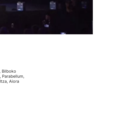
, Bilboko
, Parabellum,
tza, Aiora