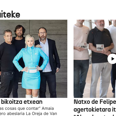
aiteke
 bikoitza etxean
Natxo de Felip
as cosas que contar” Amaia
agertokietara it
ro abeslaria La Oreja de Van