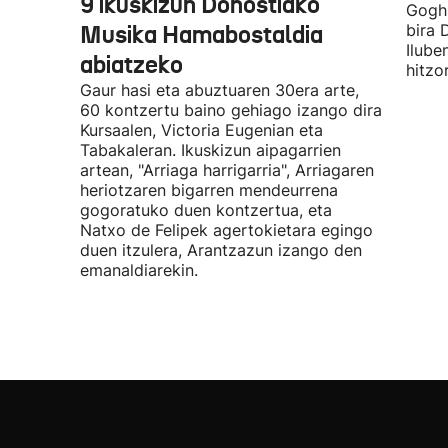
9 ikuskizun Donostiako
Gogh 
Musika Hamabostaldia
bira 
Ilube
abiatzeko
hitzo
Gaur hasi eta abuztuaren 30era arte,
60 kontzertu baino gehiago izango dira
Kursaalen, Victoria Eugenian eta
Tabakaleran. Ikuskizun aipagarrien
artean, "Arriaga harrigarria", Arriagaren
heriotzaren bigarren mendeurrena
gogoratuko duen kontzertua, eta
Natxo de Felipek agertokietara egingo
duen itzulera, Arantzazun izango den
emanaldiarekin.