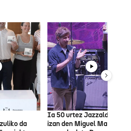
e
Ia 50 urtez Jazzaldiko bur
zuliko da
izan den Miguel Martin