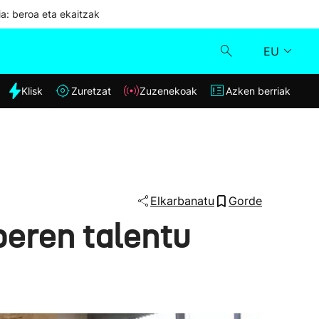
ia: beroa eta ekaitzak
EU
dia
Klisk
Zuretzat
Zuzenekoak
Azken berriak
Klisk
Zuzenekoak
Zuretzat
Elkarbanatu
Gorde
beren talentu
Azken berriak