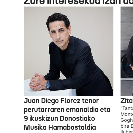
Zure interesekoa izan d
Juan Diego Florez tenor
Zita
perutarraren emanaldia eta
“Tant
Monte
9 ikuskizun Donostiako
Gogh 
Musika Hamabostaldia
bira 
Ilube