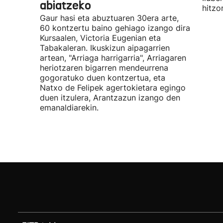
abiatzeko
hitzo
Gaur hasi eta abuztuaren 30era arte,
60 kontzertu baino gehiago izango dira
Kursaalen, Victoria Eugenian eta
Tabakaleran. Ikuskizun aipagarrien
artean, "Arriaga harrigarria", Arriagaren
heriotzaren bigarren mendeurrena
gogoratuko duen kontzertua, eta
Natxo de Felipek agertokietara egingo
duen itzulera, Arantzazun izango den
emanaldiarekin.