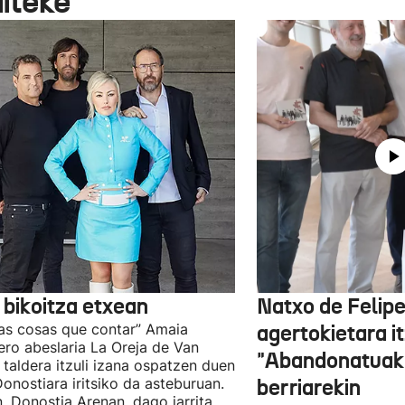
aiteke
 bikoitza etxean
Natxo de Felip
as cosas que contar” Amaia
agertokietara it
ro abeslaria La Oreja de Van
"Abandonatuak"
taldera itzuli izana ospatzen duen
Donostiara iritsiko da asteburuan.
berriarekin
n, Donostia Arenan, dago jarrita