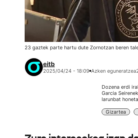
23 gaztek parte hartu dute Zornotzan beren ta
eitb
2025/04/24 - 18:09
Azken eguneratzea
Dozena erdi ira
Garcia Seirenek
larunbat honeta
Gizartea