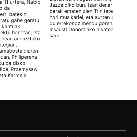
a 11 urtera, Natxo
Jazzaldiko buru izan denari. Orain ar
ko da
berak ematen zien Trinitate Plazan sa
erri batekin:
hori musikariei, eta aurten berak jaso
ratu gabe geratu
du errekonozimendu gorena. Jon
n kantuak
Insausti Donostiako alkateak eman zi
iektu honetan, eta
saria.
enean aurkeztuko
tegian,
amabostaldiaren
uan. Philiperena
itu da disko
elipe, Przemysaw
 eta Karmele