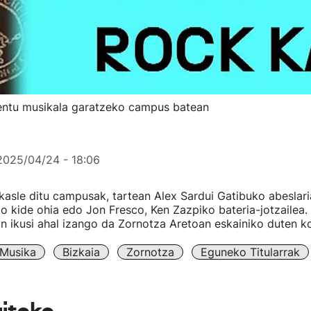
lentu musikala garatzeko campus batean
2025/04/24 - 18:06
kasle ditu campusak, tartean Alex Sardui Gatibuko abeslari
o kide ohia edo Jon Fresco, Ken Zazpiko bateria-jotzailea.
n ikusi ahal izango da Zornotza Aretoan eskainiko duten k
Musika
Bizkaia
Zornotza
Eguneko Titularrak