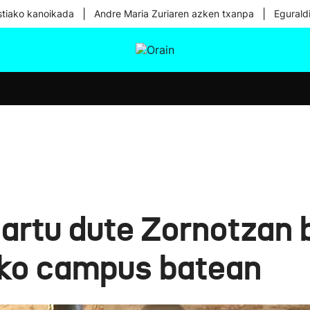
|
|
tiako kanoikada
Andre Maria Zuriaren azken txanpa
Egurald
tura
Ikusmiran
Egural
Osasuna
Teknologia
hartu dute Zornotzan 
eko campus batean