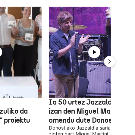
e
Ia 50 urtez Jazzaldiko bur
zuliko da
izan den Miguel Martin
 proiektu
omendu dute Donostian
Donostiako Jazzaldia saria eman
zioten bart Miguel Martini, ia 50 urte