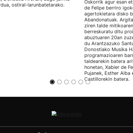
Oskorrik agur esan et
rdua, ostiral-larunbatetarako.
de Felipe berriro igo
agertokietara disko b
Abandonatuak. Argita
ziren talde mitikoare
berreskuratu ditu pro
abuztuaren 20an zuz
du Arantzazuko Santu
Donostiako Musika H
programazioaren barr
taldearekin batera ar
honetan, Xabier de F
Pujanek, Esther Alba
Castillorekin batera.