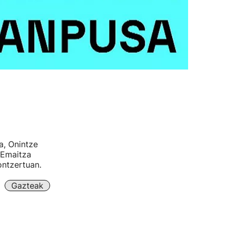
a, Onintze
 Emaitza
ontzertuan.
Gazteak