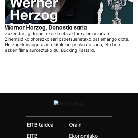
Werner Herzog, Donostia saria
Zuzendari, gidoilari, ekoizle eta aktore alemaniarrari
Zinemaldiko ohorezko sari ospetsuenetako bat emango diote.
Herzogek inaugurazio-ekitaldian jasoko du saria, eta bere
azken filma aurkeztuko du: Bucking Fastard.
EITB taldea
Orain
EITB
Ekonomiako