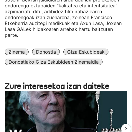
ondorengo eztabaiden “kalitatea eta intentsitatea”
azpimarratu ditu, adibidez film irabazlearen
ondorengoak izan zuenarena, zeinean Francisco
Etxeberria auzitegi medikuak eta Axun Lasa, Joxean
Lasa GALek hildakoaren arrebak hartu baitzuten
parte.
Zinema
Donostia
Giza Eskubideak
Donostiako Giza Eskubideen Zinemaldia
Zure interesekoa izan daiteke