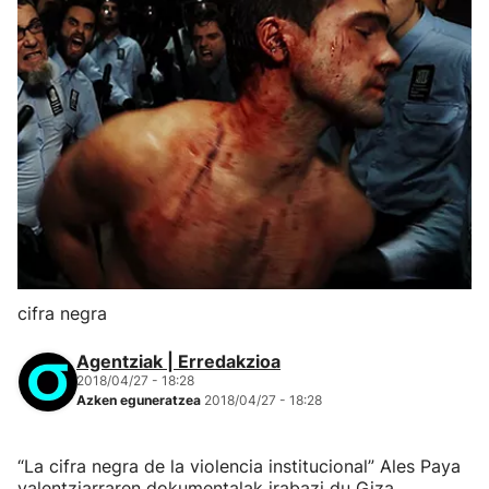
cifra negra
Agentziak | Erredakzioa
2018/04/27 - 18:28
Azken eguneratzea
2018/04/27 - 18:28
“La cifra negra de la violencia institucional” Ales Paya
valentziarraren dokumentalak irabazi du Giza