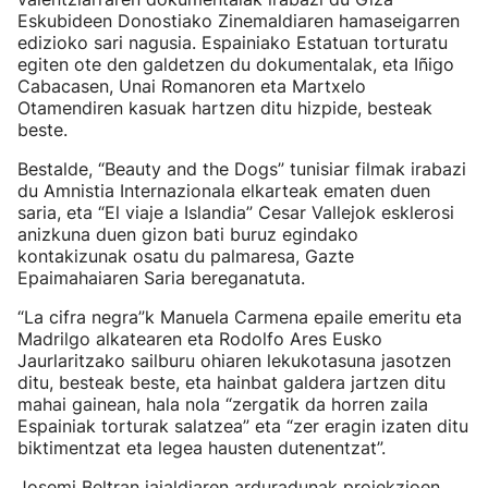
Eskubideen Donostiako Zinemaldiaren hamaseigarren
edizioko sari nagusia. Espainiako Estatuan torturatu
egiten ote den galdetzen du dokumentalak, eta Iñigo
Cabacasen, Unai Romanoren eta Martxelo
Otamendiren kasuak hartzen ditu hizpide, besteak
beste.
Bestalde, “Beauty and the Dogs” tunisiar filmak irabazi
du Amnistia Internazionala elkarteak ematen duen
saria, eta “El viaje a Islandia” Cesar Vallejok esklerosi
anizkuna duen gizon bati buruz egindako
kontakizunak osatu du palmaresa, Gazte
Epaimahaiaren Saria bereganatuta.
“La cifra negra”k Manuela Carmena epaile emeritu eta
Madrilgo alkatearen eta Rodolfo Ares Eusko
Jaurlaritzako sailburu ohiaren lekukotasuna jasotzen
ditu, besteak beste, eta hainbat galdera jartzen ditu
mahai gainean, hala nola “zergatik da horren zaila
Espainiak torturak salatzea” eta “zer eragin izaten ditu
biktimentzat eta legea hausten dutenentzat”.
Josemi Beltran jaialdiaren arduradunak proiekzioen