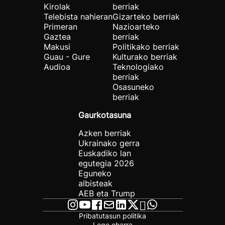
Kirolak
berriak
Telebista nahieran
Gizarteko berriak
Primeran
Nazioarteko
Gaztea
berriak
Makusi
Politikako berriak
Guau - Gure
Kulturako berriak
Audioa
Teknologiako
berriak
Osasuneko
berriak
Gaurkotasuna
Azken berriak
Ukrainako gerra
Euskadiko lan
egutegia 2026
Eguneko
albisteak
AEB eta Trump
Pribatutasun politika
Lege oharra