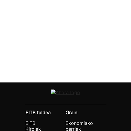
EITB taldea
Orain
EITB
Ekonomiako
Kirolak
berriak