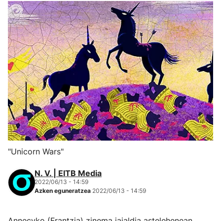
"Unicorn Wars"
N. V. | EITB Media
2022/06/13 - 14:59
Azken eguneratzea
2022/06/13 - 14:59
Annecyko (Frantzia) zinema jaialdia astelehenean,