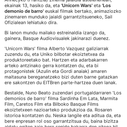
ekainak 13, hasiko da, eta
'Unicorn Wars'
eta
'Los
demonio de barro'
euskal filmak bertako, animaziozko
zinemaren munduko jaialdi garrantzitsueneko, Sail
Ofizialean lehiatuko dira.
Bi lanon mundu mailako estreinaldia izango da,
gainera, Basque Audiovisualek jakinarazi duenez.
'Unicorn Wars' filma Alberto Vazquez galiziarrak
zuzendu du, eta Uniko bilbotar ekoiztetxea da
produktoreetako bat. Hartzen eta adarbakarren
arteko antzinako gerra kontatzen du, eta bi
protagonistek (Azulin eta Gordi anaiak) amaren
maitasuna bereganatzeko bizi duten barne gatazkan
ere sakontzen du EITBren parte-hartzea duen lanak.
Bestalde, Nuno Beato zuzendari portugaldarraren 'Los
demonios de barro' filma Sardinha Em Lata, Marmita
Film, Caretos Film eta Bilboko Basque Films
ekoiztetxeen nazioarteko produkzioa da. Rosaren
istorioa kontatzen du. Neska langile eta aditua da, eta
bere enpresan rol oso garrantzitsua du, baina bizitza
aldatu egiten zaio bere senide bakarra den aitona hil