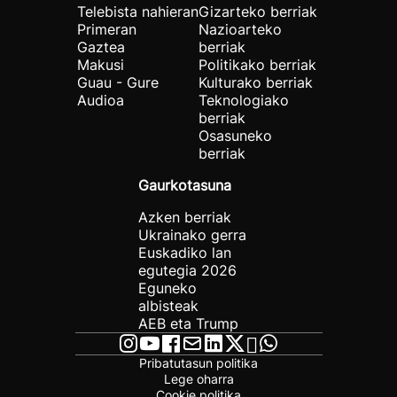
Telebista nahieran
Gizarteko berriak
Primeran
Nazioarteko
Gaztea
berriak
Makusi
Politikako berriak
Guau - Gure
Kulturako berriak
Audioa
Teknologiako
berriak
Osasuneko
berriak
Gaurkotasuna
Azken berriak
Ukrainako gerra
Euskadiko lan
egutegia 2026
Eguneko
albisteak
AEB eta Trump
Pribatutasun politika
Lege oharra
Cookie politika