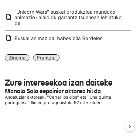
"Unicorn Wars" euskal produkzioa munduko
animazio-jaialdirik garrantzitsuenean lehiatuko
da
Euskal animazioa, babes bila Bordelen
Zinema
Frantzia
Zure interesekoa izan daiteke
Manolo Solo espainiar aktorea hil da
Andaluziar aktoreak, "Cerrar los ojos" eta "Una quinta
portuguesa" flimen protagonistak, 62 urte zituen.