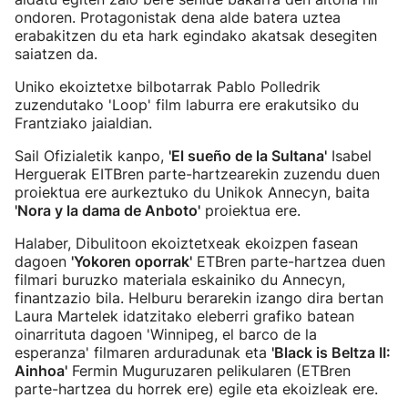
ondoren. Protagonistak dena alde batera uztea
erabakitzen du eta hark egindako akatsak desegiten
saiatzen da.
Uniko ekoiztetxe bilbotarrak Pablo Polledrik
zuzendutako 'Loop' film laburra ere erakutsiko du
Frantziako jaialdian.
Sail Ofizialetik kanpo,
'El sueño de la Sultana'
Isabel
Herguerak EITBren parte-hartzearekin zuzendu duen
proiektua ere aurkeztuko du Unikok Annecyn, baita
'Nora y la dama de Anboto'
proiektua ere.
Halaber, Dibulitoon ekoiztetxeak ekoizpen fasean
dagoen
'Yokoren oporrak'
ETBren parte-hartzea duen
filmari buruzko materiala eskainiko du Annecyn,
finantzazio bila. Helburu berarekin izango dira bertan
Laura Martelek idatzitako eleberri grafiko batean
oinarrituta dagoen 'Winnipeg, el barco de la
esperanza' filmaren arduradunak eta
'Black is Beltza II:
Ainhoa'
Fermin Muguruzaren pelikularen (ETBren
parte-hartzea du horrek ere) egile eta ekoizleak ere.