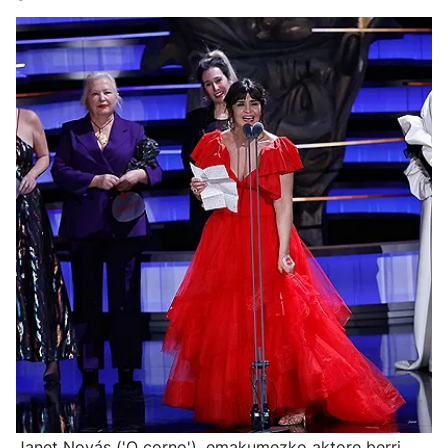
Janet Novás ('O corno'), emakumezko aktore berri