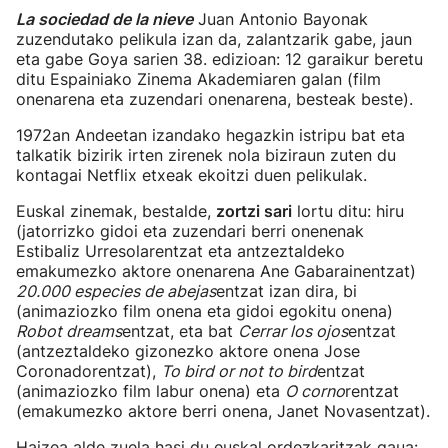
La sociedad de la nieve
Juan Antonio Bayonak
zuzendutako pelikula izan da, zalantzarik gabe, jaun
eta gabe Goya sarien 38. edizioan: 12 garaikur beretu
ditu Espainiako Zinema Akademiaren galan (film
onenarena eta zuzendari onenarena, besteak beste).
1972an Andeetan izandako hegazkin istripu bat eta
talkatik bizirik irten zirenek nola biziraun zuten du
kontagai Netflix etxeak ekoitzi duen pelikulak.
Euskal zinemak, bestalde,
zortzi sari
lortu ditu: hiru
(jatorrizko gidoi eta zuzendari berri onenenak
Estibaliz Urresolarentzat eta antzeztaldeko
emakumezko aktore onenarena Ane Gabarainentzat)
20.000 especies de abejas
entzat izan dira, bi
(animaziozko film onena eta gidoi egokitu onena)
Robot dreams
entzat, eta bat
Cerrar los ojos
entzat
(antzeztaldeko gizonezko aktore onena Jose
Coronadorentzat),
To bird or not to bird
entzat
(animaziozko film labur onena) eta
O corno
rentzat
(emakumezko aktore berri onena, Janet Novasentzat).
Haizea alde zuela hasi du euskal ordezkaritzak gaua: