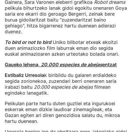
Gainera, Sara Varonen eleberri grafikoa
Robot dreams
pelikula bihurtzeko lanak gidoi egokitu onenaren Goya
saria ere ekarri dio geroago Bergerri, zeinak bere
burua gidoilaritzat baitu "zuzendaritzat baino
gehiago", hitza bigarrenez hartu duenean adierazi
duenez.
To bird or not to bird
Uniko bilbotar etxeak ekoitzi
duen animaziozko film laburrak eman dio segida
euskal animazioaren azken urteotako bolada onari.
Gaueko lehena,
20.000 especies de abejas
entzat
Estibaliz Urresola
k biribildu du galaren erdialdeko
segida zorionekoa, zuzendari berri onenaren saria
irabazi baitu
20.000 especies de abejas
filmean
egindako lanagatik.
Pelikulan parte hartu duten guztiei eta ingurukoei
eskerrak eman dizkie laudioar zinemagileak, eta
Gazan egiten ari diren genozidioa salatu du, mikroa
hartu duenean.
Urresola berriro igo da oholtzara gero, jatorrizko gidoi