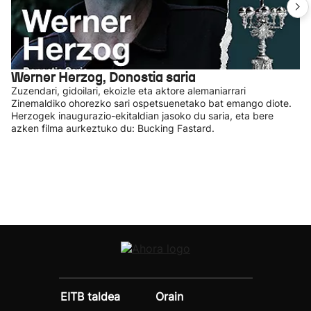
Werner Herzog, Donostia saria
Zuzendari, gidoilari, ekoizle eta aktore alemaniarrari
Zinemaldiko ohorezko sari ospetsuenetako bat emango diote.
Herzogek inaugurazio-ekitaldian jasoko du saria, eta bere
azken filma aurkeztuko du: Bucking Fastard.
EITB taldea
Orain