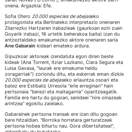
onena. Argazkia: Efe.
Sofia Otero
20.000 especies de abejas
eko
protagonista eta Berlinaleko interpretazio onenaren
Zilarrezko Hartzaren irabazleak (gaurkoan ezin zuen
Goyarik irabazi, 16 urtetik beherakoa baita) izan du
antzeztaldeko emakumezko aktore onenaren saria
Ane Gabarain
kideari emateko ardura.
Gipuzkoar aktoreak izendatuta egon diren beste
kideak (Ana Torrent, Itziar Lazkano, Clara Segura eta
Luisa Gavasa, "laurak ere emakume heldu
zoragarriak") zoriondu ditu, eta eskerrak eman dizkie
20.000 especies de abejas
eko erlauntza osoari eta
batez ere Estibaliz Urresola "erle erreginari" hain
pertsonaia "berezi eta maitagarria" oparitzeagatik.
Familia ere hartu du gogoan, senideei "nire oinazeak
arintzea" egokitu zaielako.
Gabarainek pertsona transak ere izan ditu gogoan
bere hitzaldian. "Borroka horretara gerturatzeak
pertsona hobea bihurtu nau. Gora dibertsitatea!",
aldarrikatu du bukatzeko.