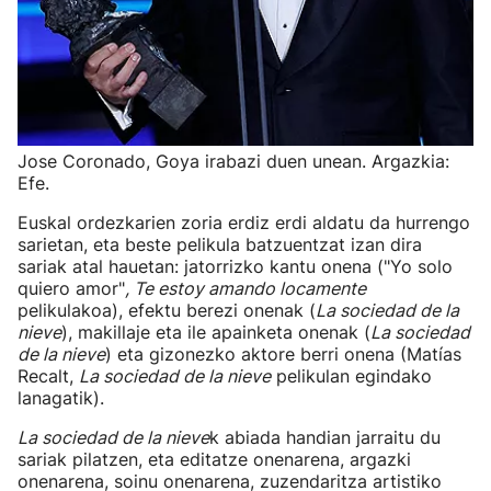
Jose Coronado, Goya irabazi duen unean. Argazkia:
Efe.
Euskal ordezkarien zoria erdiz erdi aldatu da hurrengo
sarietan, eta beste pelikula batzuentzat izan dira
sariak atal hauetan: jatorrizko kantu onena ("Yo solo
quiero amor"
, Te estoy amando locamente
pelikulakoa), efektu berezi onenak (
La sociedad de la
nieve
), makillaje eta ile apainketa onenak (
La sociedad
de la nieve
) eta gizonezko aktore berri onena (Matías
Recalt,
La sociedad de la nieve
pelikulan egindako
lanagatik).
La sociedad de la nieve
k abiada handian jarraitu du
sariak pilatzen, eta editatze onenarena, argazki
onenarena, soinu onenarena, zuzendaritza artistiko