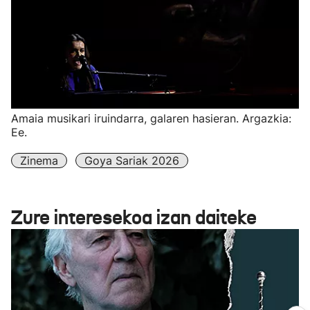
Amaia musikari iruindarra, galaren hasieran. Argazkia:
Ee.
Zinema
Goya Sariak 2026
Zure interesekoa izan daiteke