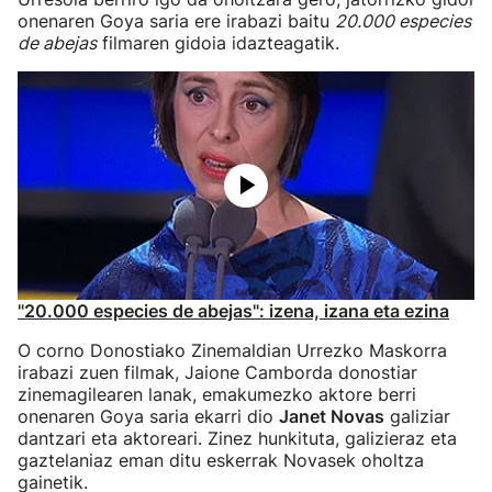
onenaren Goya saria ere irabazi baitu
20.000 especies
de abejas
filmaren gidoia idazteagatik.
"20.000 especies de abejas": izena, izana eta ezina
O corno Donostiako Zinemaldian Urrezko Maskorra
irabazi zuen filmak, Jaione Camborda donostiar
zinemagilearen lanak, emakumezko aktore berri
onenaren Goya saria ekarri dio
Janet Novas
galiziar
dantzari eta aktoreari. Zinez hunkituta, galizieraz eta
gaztelaniaz eman ditu eskerrak Novasek oholtza
gainetik.