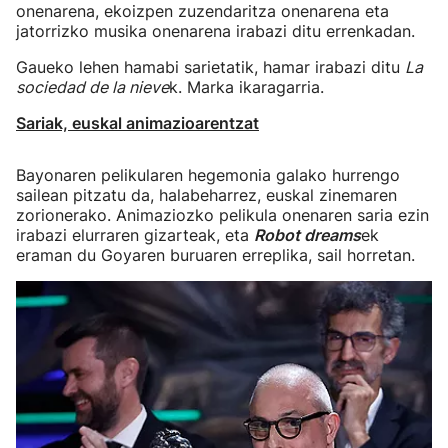
onenarena, ekoizpen zuzendaritza onenarena eta
jatorrizko musika onenarena irabazi ditu errenkadan.
Gaueko lehen hamabi sarietatik, hamar irabazi ditu
La
sociedad de la nieve
k. Marka ikaragarria.
Sariak, euskal animazioarentzat
Bayonaren pelikularen hegemonia galako hurrengo
sailean pitzatu da, halabeharrez, euskal zinemaren
zorionerako. Animaziozko pelikula onenaren saria ezin
irabazi elurraren gizarteak, eta
Robot dreams
ek
eraman du Goyaren buruaren erreplika, sail horretan.