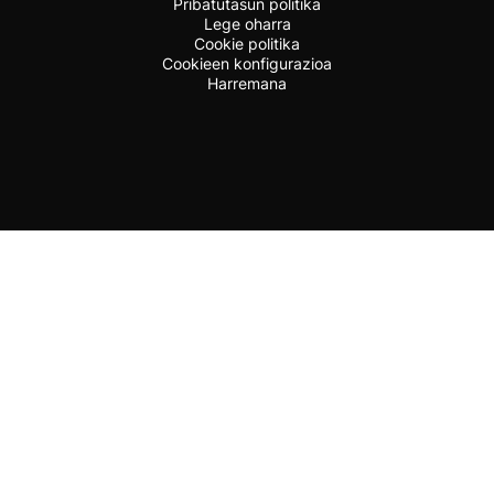
Pribatutasun politika
Lege oharra
Cookie politika
Cookieen konfigurazioa
Harremana