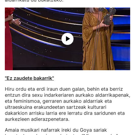
"Ez zaudete bakarrik"
Hiru ordu eta erdi iraun duen galan, behin eta berriz
entzun dira sexu indarkeriaren aurkako aldarrikapenak,
eta feminismoa, gerraren aurkako aldarriak eta
ultraeskuina erakundeetan sartzeak kulturari
dakarkion arrisku larria ere lerratu dira saridunen eta
aurkezleen adierazpenetara.
Amaia musikari nafarrak ireki du Goya sariak