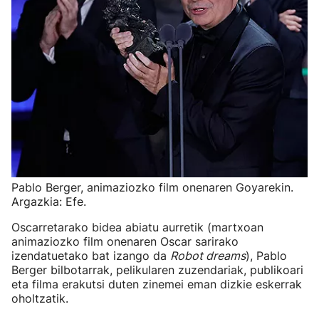
Pablo Berger, animaziozko film onenaren Goyarekin.
Argazkia: Efe.
Oscarretarako bidea abiatu aurretik (martxoan
animaziozko film onenaren Oscar sarirako
izendatuetako bat izango da
Robot dreams
), Pablo
Berger bilbotarrak, pelikularen zuzendariak, publikoari
eta filma erakutsi duten zinemei eman dizkie eskerrak
oholtzatik.