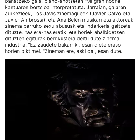
banatzeko gala, piano-ahotsetan "Mi gran noche"
kantuaren bertsioa interpretatuta. Jarraian, galaren
aurkezleek, Los Javis zinemagileek (Javier Calvo eta
Javier Ambrossi), eta Ana Belén musikari eta aktoreak
zinema barruko sexu abusuak eta indarkeria gaitzetsi
dituzte, hasiera-hasieratik, eta horiek ahalbidetzen
dituzten egiturak berrikustera deitu dute zinema
industria. "Ez zaudete bakarrik", esan diete eraso
horien biktimei. "Zineman ere, aski da", esan dute.