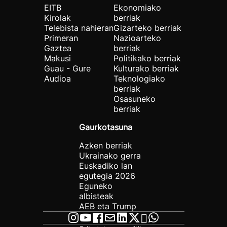
EITB
Ekonomiako
Kirolak
berriak
Telebista nahieran
Gizarteko berriak
Primeran
Nazioarteko
Gaztea
berriak
Makusi
Politikako berriak
Guau - Gure
Kulturako berriak
Audioa
Teknologiako
berriak
Osasuneko
berriak
Gaurkotasuna
Azken berriak
Ukrainako gerra
Euskadiko lan
egutegia 2026
Eguneko
albisteak
AEB eta Trump