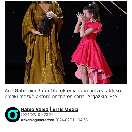
Ane Gabaraini Sofia Oterok eman dio antzeztaldeko
emakumezko aktore onenaren saria. Argazkia: Efe.
Natxo Velez | EITB Media
2024/02/10 - 23:20
Azken eguneratzea
2024/02/11 - 04:58