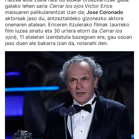
galako lehen saria
Cerrar los ojos
Victor Erice
maisuaren pelikularentzat izan da;
Jose Coronado
aktoreak jaso du, antzeztaldeko gizonezko aktore
onenaren atalean. Ericeren itzulerako filmak (aurreko
film luzea sinatu eta 30 urtera etorri da
Cerrar los
ojos
), 11 ataletan izendatuta bazegoen ere, gau osoan
jaso duen ale bakarra izan da, nolanahi den.