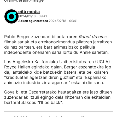
orain-default-image
eitb media
2024/02/18 - 09:41
Azken eguneratzea
2024/02/18 - 09:41
Pablo Berger zuzendari bilbotarraren
Robot dreams
filmak sariak eta errekonozimendua pilatzen jarraitzen
du nazioartean, eta bart animaziozko pelikula
independente onenaren saria lortu du Annie sarietan.
Los Angelesko Kaliforniako Unibertsitatearen (UCLA)
Royce Hallen egindako galan, Berger eszenatokira igo
da, lantaldeko kide batzuekin batera, eta pelikularen
"kredituetan agertzen diren guztiei" eta "Espainiako
animazio industria zirraragarriari" eskaini die saria.
Goya bi eta Oscarretarako hautagaitza ere jaso dituen
zuzendariak itzuli egingo dela hitzeman die ekitaldian
bertaratutakoei: "I'll be back".