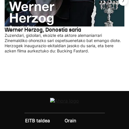
Werner Herzog, Donostia saria
Zuzendari, gidoilari, ekoizle eta aktore alemaniarrari
Zinemaldiko ohorezko sari ospetsuenetako bat emango diote.
Herzogek inaugurazio-ekitaldian jasoko du saria, eta bere
azken filma aurkeztuko du: Bucking Fastard.
EITB taldea
Orain