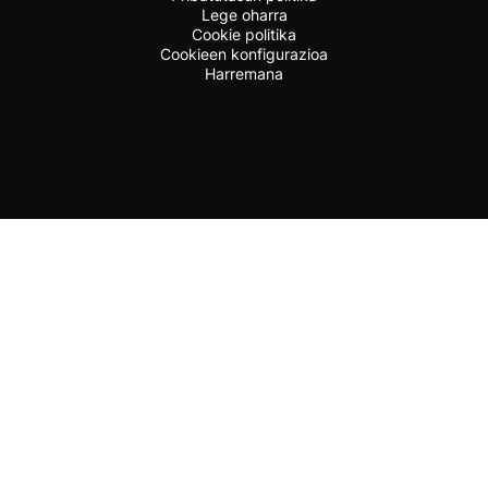
Lege oharra
Cookie politika
Cookieen konfigurazioa
Harremana