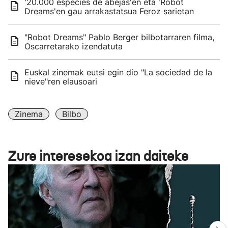
'20.000 especies de abejas'en eta 'Robot
Dreams'en gau arrakastatsua Feroz sarietan
"Robot Dreams" Pablo Berger bilbotarraren filma,
Oscarretarako izendatuta
Euskal zinemak eutsi egin dio "La sociedad de la
nieve"ren elausoari
Zinema
Bilbo
Zure interesekoa izan daiteke