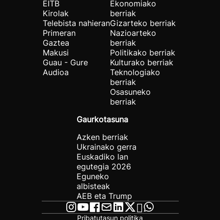
EITB
Ekonomiako
Kirolak
berriak
Telebista nahieran
Gizarteko berriak
Primeran
Nazioarteko
Gaztea
berriak
Makusi
Politikako berriak
Guau - Gure
Kulturako berriak
Audioa
Teknologiako
berriak
Osasuneko
berriak
Gaurkotasuna
Azken berriak
Ukrainako gerra
Euskadiko lan
egutegia 2026
Eguneko
albisteak
AEB eta Trump
Pribatutasun politika