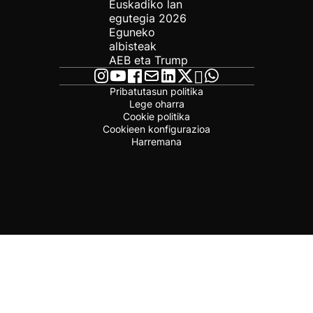
Euskadiko lan
egutegia 2026
Eguneko
albisteak
AEB eta Trump
Pribatutasun politika
Lege oharra
Cookie politika
Cookieen konfigurazioa
Harremana