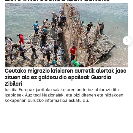
Ceutako migrazio krisiaren aurretik alertak jaso
zituen ala ez galdetu dio epaileak Guardia
Zibilari
Iustitia Europak jarritako salaketaren ondorioz abiarazi ditu
izapideak Auzitegi Nazionalak, eta bizi direnen eta hildakoen
kokapenari buruzko informazioa eskatu du.