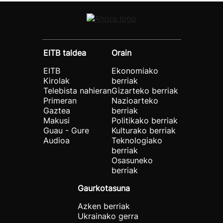
EITB taldea
Orain
EITB
Ekonomiako
Kirolak
berriak
Telebista nahieran
Gizarteko berriak
Primeran
Nazioarteko
Gaztea
berriak
Makusi
Politikako berriak
Guau - Gure
Kulturako berriak
Audioa
Teknologiako
berriak
Osasuneko
berriak
Gaurkotasuna
Azken berriak
Ukrainako gerra