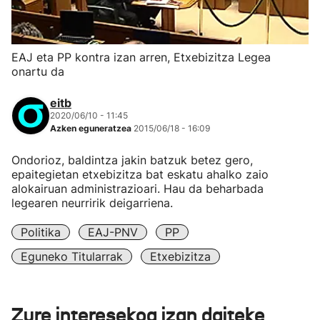
EAJ eta PP kontra izan arren, Etxebizitza Legea
onartu da
eitb
2020/06/10 - 11:45
Azken eguneratzea
2015/06/18 - 16:09
Ondorioz, baldintza jakin batzuk betez gero,
epaitegietan etxebizitza bat eskatu ahalko zaio
alokairuan administrazioari. Hau da beharbada
legearen neurririk deigarriena.
Politika
EAJ-PNV
PP
Eguneko Titularrak
Etxebizitza
Zure interesekoa izan daiteke