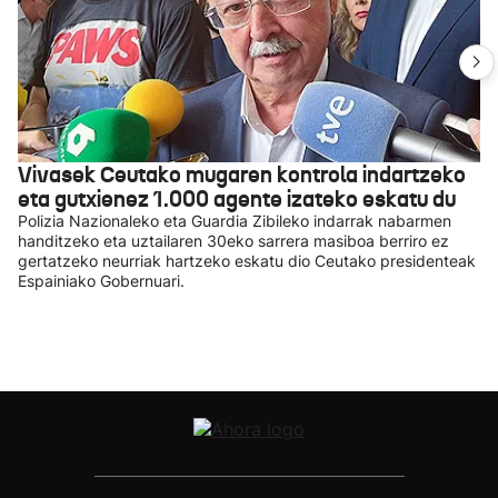
Vivasek Ceutako mugaren kontrola indartzeko
eta gutxienez 1.000 agente izateko eskatu du
Polizia Nazionaleko eta Guardia Zibileko indarrak nabarmen
handitzeko eta uztailaren 30eko sarrera masiboa berriro ez
gertatzeko neurriak hartzeko eskatu dio Ceutako presidenteak
Espainiako Gobernuari.