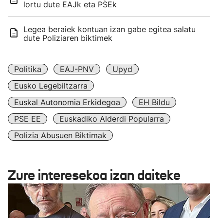
lortu dute EAJk eta PSEk
Legea beraiek kontuan izan gabe egitea salatu
dute Poliziaren biktimek
Politika
EAJ-PNV
Upyd
Eusko Legebiltzarra
Euskal Autonomia Erkidegoa
EH Bildu
PSE EE
Euskadiko Alderdi Popularra
Polizia Abusuen Biktimak
Zure interesekoa izan daiteke