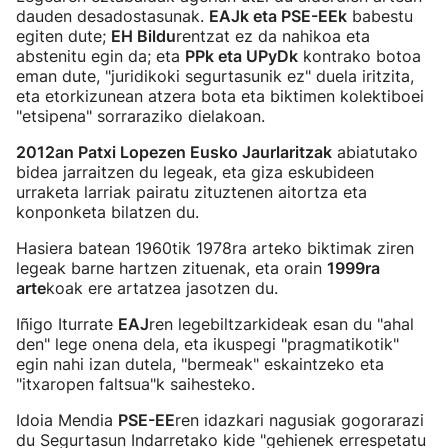
dauden desadostasunak.
EAJk eta PSE-EEk
babestu
egiten dute;
EH Bildu
rentzat ez da nahikoa eta
abstenitu egin da; eta
PPk eta UPyDk
kontrako botoa
eman dute, "juridikoki segurtasunik ez" duela iritzita,
eta etorkizunean atzera bota eta biktimen kolektiboei
"etsipena" sorraraziko dielakoan.
2012an Patxi Lopezen Eusko Jaurlaritzak
abiatutako
bidea jarraitzen du legeak, eta giza eskubideen
urraketa larriak pairatu zituztenen aitortza eta
konponketa bilatzen du.
Hasiera batean 1960tik 1978ra arteko biktimak ziren
legeak barne hartzen zituenak, eta orain
1999ra
arte
koak ere artatzea jasotzen du.
Iñigo Iturrate
EAJ
ren legebiltzarkideak esan du "ahal
den" lege onena dela, eta ikuspegi "pragmatikotik"
egin nahi izan dutela, "bermeak" eskaintzeko eta
"itxaropen faltsua"k saihesteko.
Idoia Mendia
PSE-EE
ren idazkari nagusiak gogorarazi
du Segurtasun Indarretako kide "gehienek errespetatu