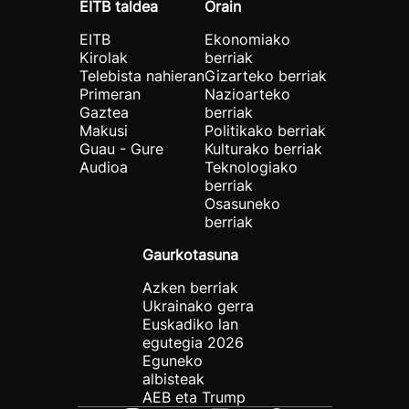
EITB taldea
Orain
EITB
Ekonomiako
Kirolak
berriak
Telebista nahieran
Gizarteko berriak
Primeran
Nazioarteko
Gaztea
berriak
Makusi
Politikako berriak
Guau - Gure
Kulturako berriak
Audioa
Teknologiako
berriak
Osasuneko
berriak
Gaurkotasuna
Azken berriak
Ukrainako gerra
Euskadiko lan
egutegia 2026
Eguneko
albisteak
AEB eta Trump