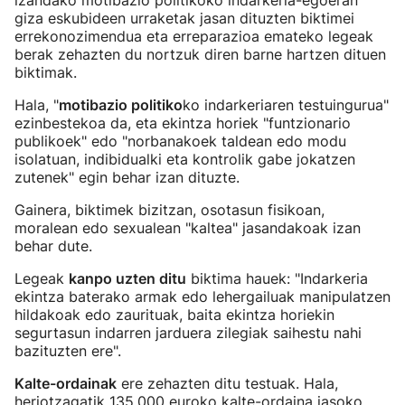
izandako motibazio politikoko indarkeria-egoeran
giza eskubideen urraketak jasan dituzten biktimei
errekonozimendua eta erreparazioa emateko legeak
berak zehazten du nortzuk diren barne hartzen dituen
biktimak.
Hala, "
motibazio politiko
ko indarkeriaren testuingurua"
ezinbestekoa da, eta ekintza horiek "funtzionario
publikoek" edo "norbanakoek taldean edo modu
isolatuan, indibidualki eta kontrolik gabe jokatzen
zutenek" egin behar izan dituzte.
Gainera, biktimek bizitzan, osotasun fisikoan,
moralean edo sexualean "kaltea" jasandakoak izan
behar dute.
Legeak
kanpo uzten ditu
biktima hauek: "Indarkeria
ekintza baterako armak edo lehergailuak manipulatzen
hildakoak edo zaurituak, baita ekintza horiekin
segurtasun indarren jarduera zilegiak saihestu nahi
bazituzten ere".
Kalte-ordainak
ere zehazten ditu testuak. Hala,
heriotzagatik 135.000 euroko kalte-ordaina jasoko