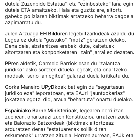
dutela Zuzenbide Estatua", eta "ezinbesteko" lana egin
dutela ETA amaitzeko. Hala eta guztiz ere, aitortu
gabeko poliziaren biktimak artatzeko beharra dagoela
azpimarratu du.
Julen Arzuaga
EH Bildu
ren legebiltzarkideak azaldu du
Legea ez dutela "gustuko", "motz" geratzen delako.
Dena dela, abstenitzea erabaki dute, kaltetuek
aitortzaren eta konponketaren "zain" jarrai ez dezaten.
PP
ren aldetik, Carmelo Barriok esan du "zalantza
juridiko" asko sortzen dituela legeak, eta onartzeko
moduak "serio lan egitea" galarazi duela kritikatu du.
Gorka Maneiro
UPyD
koak bat egin du "segurtasun
juridiko eza" leporatzean, eta EAJri "jauntxokeriaz"
jokatzea egotzi dio, araua "behartuta" onartu duelako.
Espainiako Barne Ministerioa
k, legearen berri izan
zuenean, ohartarazi zuen Konstituzioa urratzen zuela
eta Balorazio Batzordeak (biktimak aitortzeaz
arduratzen dena) "estatuarenak soilik diren
eskumenak" urratzen zituela. Horren aurrean, EAJk eta