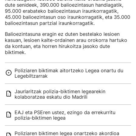
dute senideek, 390.000 balioezintasun handiagatik,
95.000 erabateko balioezintasun iraunkorragatik,
45.000 balioezintasun oso iraunkorragatik, eta 35.000
balioezintasun partzial iraunkorragatik.
Balioezintasuna eragin ez duten bestelako lesioen
kasuan, lesioen kalte-ordainen arau orokorra hartuko
da kontuan, eta horren hirukoitza jasoko dute
biktimek.
Poliziaren biktimak aitortzeko Legea onartu du
Legebiltzarrak
Jaurlaritzak polizia-biktimen legearekin
kolaboratzea eskatu dio Madrili
EAJ eta PSEren ustez, ezingo da errekurritu
polizia-biktimen legea
Poliziaren biktimen legea onartzeko akordioa