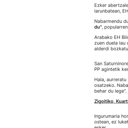
Ezker abertzale
larunbatean, EH
Nabarmendu d
du"
, popularren
Arabako EH Bild
zuen duela lau 
alderdi bozkatu
San Saturninor
PP agintetik ke
Hala, aurreratu
osatzeko. Nabar
behar du lege".
Zigoitiko, Kua
Ingurumaria hor
ostean, ez luke
esker.