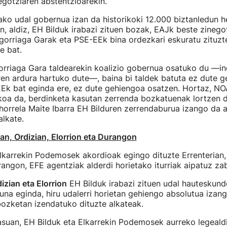
gotziaren abstentzioarekin.
o udal gobernua izan da historikoki 12.000 biztanledun he
, aldiz, EH Bilduk irabazi zituen bozak, EAJk beste zinego
rigorriaga Garak eta PSE-EEk bina ordezkari eskuratu zituz
e bat.
gorriaga Gara taldearekin koalizio gobernua osatuko du —
ren ardura hartuko dute—, baina bi taldek batuta ez dute g
Ek bat eginda ere, ez dute gehiengoa osatzen. Hortaz, NO
koa da, berdinketa kasutan zerrenda bozkatuenak lortzen 
 horrela Maite Ibarra EH Bilduren zerrendaburua izango da 
alkate.
ian, Ordizian, Elorrion eta Durangon
lkarrekin Podemosek akordioak egingo dituzte Errenterian, 
rangon, EFE agentziak alderdi horietako iturriak aipatuz za
izian eta Elorrion
EH Bilduk irabazi zituen udal hauteskund
na eginda, hiru udalerri horietan gehiengo absolutua izang
ozketan izendatuko dituzte alkateak.
asuan, EH Bilduk eta Elkarrekin Podemosek aurreko legeald