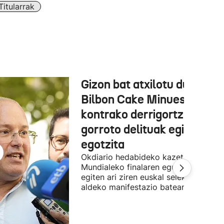
itularrak
Gizon bat atxilotu dute,
Bilbon Cake Minuesaren
kontrako derrigortze eta
gorroto delituak egitea
egotzita
Okdiario hedabideko kazetaria
Mundialeko finalaren egunean Bilbon
egiten ari ziren euskal selekzioaren
aldeko manifestazio batean zegoen.