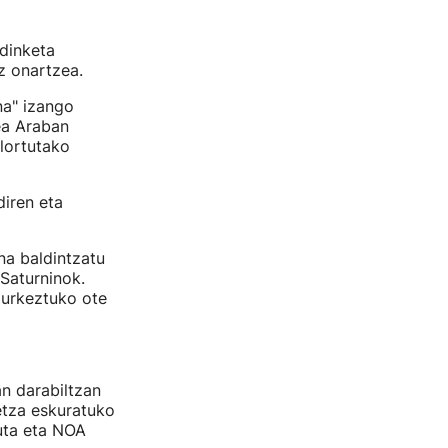
rdinketa
z onartzea.
na" izango
ea Araban
 lortutako
diren eta
na baldintzatu
 Saturninok.
aurkeztuko ote
an darabiltzan
etza eskuratuko
ta eta NOA