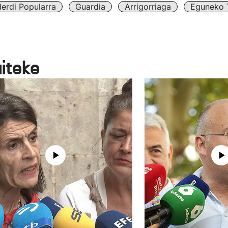
erdi Popularra
Guardia
Arrigorriaga
Eguneko T
aiteke