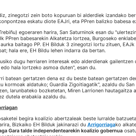
ldiz, zinegotzi zein boto kopuruan bi alderdiek izandako be
konpontzea eskatu diote EAJri, eta PPren balizko babesa e
rebiñu) egoeraren harira, San Saturninok esan du "ulertezi
AJk PPren babesarekin Alkatetza lortzea, Burgoseko enklab
aurka baitago PP. EH Bilduk 3 zinegotzi lortu zituen, EAJk
at; hala ere, EH Bildu lehen indarra da bertan.
usiko dugu herriaren interesak edo alderdienak gailentzen 
 edo hala lortzeko asmoa duten", esan du.
rri batean gertatzen dena ez du beste batean gertatzen de
gu kormoak aldatuko; Guardia Zigoitiagatik", azaldu du San
zen, larunbateko bozketetan, Miren Larrionen hautagaitza 
ez dutela erabakia azaldu du.
orriagan
osaketei begira koalizio abertzaleak beste lurralde batzuet
rira, Bizkaiko EH Bilduk jakinarazi du
Arrigorriaga
ko alkat
iaga Gara talde independentearekin koalizio gobernua
osatu