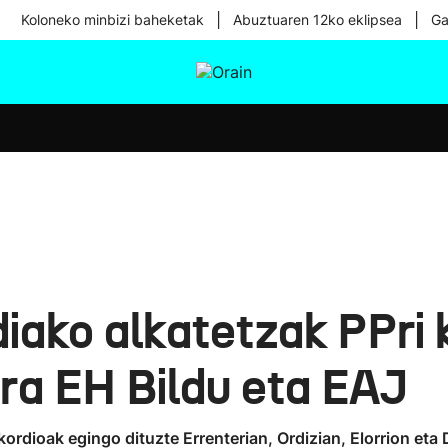
|
|
Koloneko minbizi baheketak
Abuztuaren 12ko eklipsea
Ga
tura
Ikusmiran
Egural
Osasuna
Teknologia
iako alkatetzak PPri
ira EH Bildu eta EAJ
ordioak egingo dituzte Errenterian, Ordizian, Elorrion eta