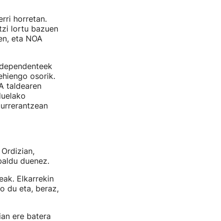
rri horretan.
tzi lortu bazuen
ten, eta NOA
independenteek
ehiengo osorik.
A taldearen
duelako
aurrerantzean
Ordizian,
baldu duenez.
eak. Elkarrekin
o du eta, beraz,
ian ere batera