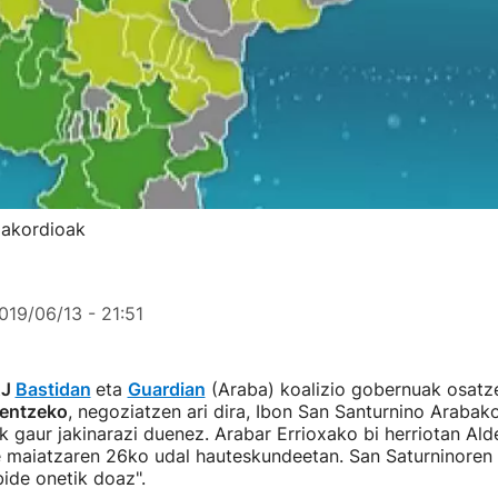
 akordioak
019/06/13 - 21:51
AJ
Bastidan
eta
Guardian
(Araba) koalizio gobernuak osatze
kentzeko
, negoziatzen ari dira, Ibon San Santurnino Arabak
k gaur jakinarazi duenez. Arabar Errioxako bi herriotan Ald
e maiatzaren 26ko udal hauteskundeetan. San Saturninoren 
ide onetik doaz".