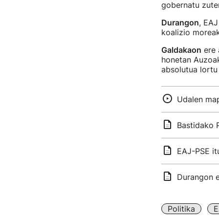
gobernatu zuten
Durangon
, EAJ
koalizio moreak
Galdakaon
ere 
honetan Auzoak
absolutua lortu
Udalen map
Bastidako P
EAJ-PSE itu
Durangon et
Politika
E