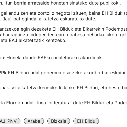
. Itun berria arratsalde honetan sinatuko dute publikoki.
 gailendu zen eta zortzi zinegotzi zituen, baina EH Bilduk (
 (lau) bat eginda, alkatetza eskuratuko dute.
antzekoa egin dezakete EH Bilduk eta Elkarrekin Podemose
 hautagaitza independentearen babesa beharko lukete ge
 eta EAJ alkatetzatik kentzeko.
a: Honela daude EAEko udaletarako akordioak
Pk EH Bilduri udal gobernua osatzeko akordio bat eskaini 
nak sei alkatetza kenduko lizkioke EH Bilduri, eta beste ba
a Elorrion udal-ituna 'bideratuta' dute EH Bilduk eta Pod
AJ-PNV
Araba
Bizkaia
EH Bildu