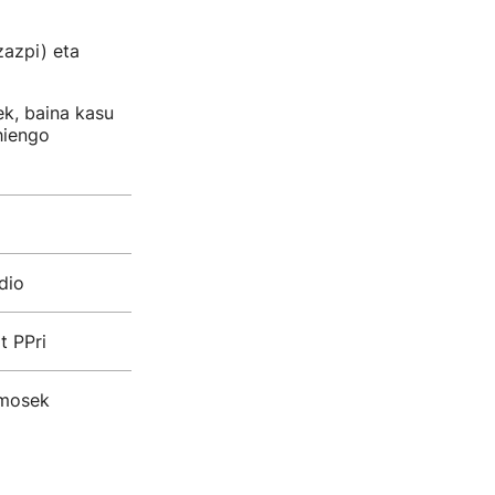
zazpi) eta
k, baina kasu
hiengo
dio
t PPri
emosek