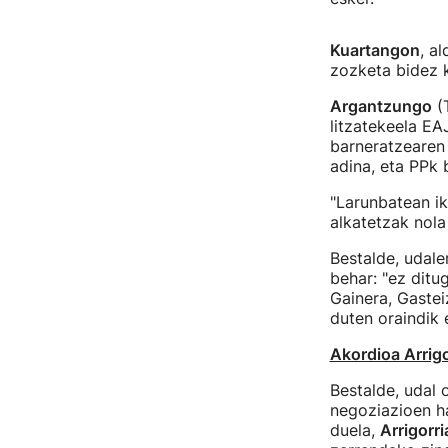
Kuartangon
, a
zozketa bidez 
Argantzungo
(T
litzatekeela E
barneratzearen 
adina, eta PPk b
"Larunbatean ik
alkatetzak nola
Bestalde, udale
behar: "ez ditu
Gainera, Gastei
duten oraindik 
Akordioa Arrig
Bestalde, udal 
negoziazioen ha
duela,
Arrigorr