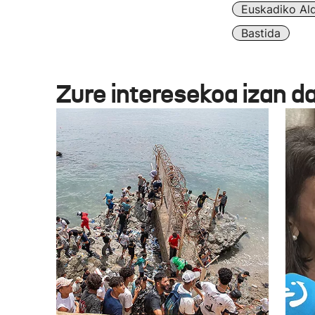
Euskadiko Ald
Bastida
Zure interesekoa izan d