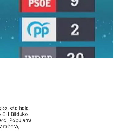
ko, eta hala
o EH Bilduko
erdi Popularra
arabera,