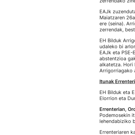
zerrendako zine
EAJk zuzendutak
Maiatzaren 26an
ere (seina). Ar
zerrendak, best
EH Bilduk Arri
udaleko bi arlo
EAJk eta PSE-E
abstentzioa ga
alkatetza. Hori
Arrigorriagako 
Itunak Errenter
EH Bilduk eta E
Elorrion eta Du
Errenterian, Ord
Podemosekin itu
lehendabiziko b
Errenteriaren k