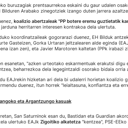
ko buruzagiak prentsaurrekoa eskaini du gaur udalen osak
 Bilduren Arabako zinegotziek izango duten jarrera azaltze
uenez,
koalizio abertzaleak "PP botere eremu guztietatik k
 jarduna herritarren interesen kontrakoa dela ulertuta.
uko koordinatzaileak gogorarazi duenez, EH Bilduk antzek
urte Gasteizen, Gorka Urtaran jeltzalearen alde eginda (EA
ena izan zen), eta Javier Marotoren kaltetan (PPk irabazi z
en esanetan, "azken urteotako eskarmentuak erakutsi digu 
ntzea, beharrezkoa dela legegintzaldi osorako bidaia orria 
 du EAJrekin hizketan ari dela bi udalerri horietan koalizio
mendu duenez, itun horrek "leialtasuna, konfiantza eta err
rtangoko eta Argantzungo kasuak
retan, San Saturninok esan du, Bastidan eta Guardian akord
tela ulertuko EAJk
Zigoitiko alkatetza
"kentzea", PSE-EEko 