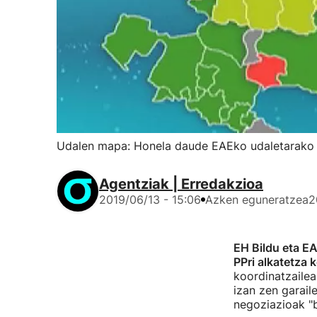
Udalen mapa: Honela daude EAEko udaletarako
Agentziak | Erredakzioa
2019/06/13 - 15:06
Azken eguneratzea
2
EH Bildu eta E
PPri alkatetza 
koordinatzailea
izan zen garail
negoziazioak "b