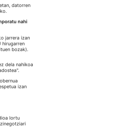
etan, datorren
ko.
anporatu nahi
o jarrera izan
J hirugarren
ituen bozak).
ez dela nahikoa
adostea".
 gobernua
espetua izan
ioa lortu
zinegotziari