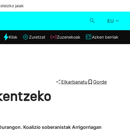
steizko jaiak
EU
dia
Klisk
Zuretzat
Zuzenekoak
Azken berriak
Klisk
Zuzenekoak
Zuretzat
Elkarbanatu
Gorde
 kentzeko
Azken berriak
 Durangon. Koalizio soberanistak Arrigorriagan