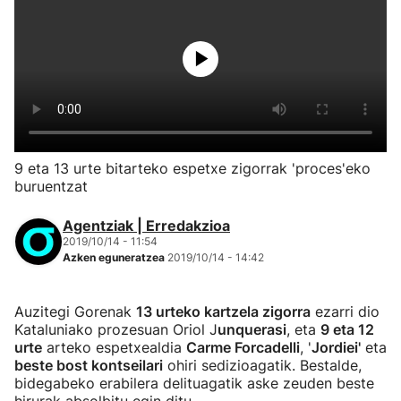
9 eta 13 urte bitarteko espetxe zigorrak 'proces'eko
buruentzat
Agentziak | Erredakzioa
2019/10/14 - 11:54
Azken eguneratzea
2019/10/14 - 14:42
Auzitegi Gorenak
13 urteko kartzela zigorra
ezarri dio
Kataluniako prozesuan Oriol J
unquerasi
, eta
9 eta 12
urte
arteko espetxealdia
Carme Forcadelli
, '
Jordiei'
eta
beste bost kontseilari
ohiri sedizioagatik. Bestalde,
bidegabeko erabilera delituagatik aske zeuden beste