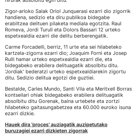
hirurak absolbitu egin ditu.
Zigor-arloko Salak Oriol Junquerasi ezarri dio zigorrik
handiena, sedizio eta diru publikoa bidegabe
erabiltzea delituen pilaketa mediala egotzita. Raul
Romeva, Jordi Turull eta Dolors Bassari 12 urteko
espetxealdia ezarri die delitu berberengatik.
Carme Forcadelli, berriz, 11 urte eta sei hilabeteko
kartzela-zigorra ezarri dio; Joaquim Forni eta Josep
Rulli hamar urteko espetxealdia ezarri die, eta
bidegabeko erabilera delituagatik absolbitu ditu.
'Jordiak' bederatzi urteko espetxealdiarekin zigortu
ditu. Sedizio delitua egotzi die guztiei.
Bestalde, Carles Mundo, Santi Vila eta Meritxell Borras
kontseilari ohiak bidegabeko erabilera delituagatik
absolbitu ditu Gorenak, baina urtebete eta zortzi
hilabeteko gaitasungabetzea eta 60.000 euroko isuna
ezarri dizkie.
Hauek dira 'proces' auziagatik auzipetutako
buruzagiei ezarri dizkieten zigorrak