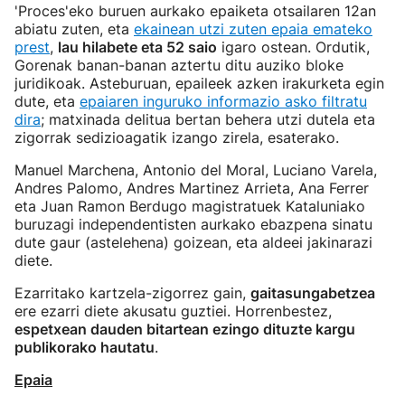
'Proces'eko buruen aurkako epaiketa otsailaren 12an
abiatu zuten, eta
ekainean utzi zuten epaia emateko
prest
,
lau hilabete eta 52 saio
igaro ostean. Ordutik,
Gorenak banan-banan aztertu ditu auziko bloke
juridikoak. Asteburuan, epaileek azken irakurketa egin
dute, eta
epaiaren inguruko informazio asko filtratu
dira
; matxinada delitua bertan behera utzi dutela eta
zigorrak sedizioagatik izango zirela, esaterako.
Manuel Marchena, Antonio del Moral, Luciano Varela,
Andres Palomo, Andres Martinez Arrieta, Ana Ferrer
eta Juan Ramon Berdugo magistratuek Kataluniako
buruzagi independentisten aurkako ebazpena sinatu
dute gaur (astelehena) goizean, eta aldeei jakinarazi
diete.
Ezarritako kartzela-zigorrez gain,
gaitasungabetzea
ere ezarri diete akusatu guztiei. Horrenbestez,
espetxean dauden bitartean ezingo dituzte kargu
publikorako hautatu
.
Epaia