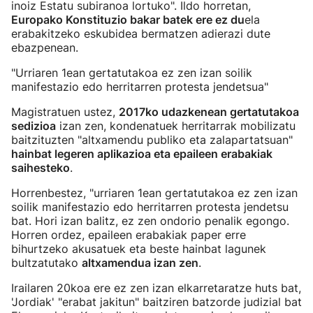
inoiz Estatu subiranoa lortuko". Ildo horretan,
Europako Konstituzio bakar batek ere ez du
ela
erabakitzeko eskubidea bermatzen adierazi dute
ebazpenean.
"Urriaren 1ean gertatutakoa ez zen izan soilik
manifestazio edo herritarren protesta jendetsua"
Magistratuen ustez,
2017ko udazkenean gertatutakoa
sedizioa
izan zen, kondenatuek herritarrak mobilizatu
baitzituzten "altxamendu publiko eta zalapartatsuan"
hainbat legeren aplikazioa eta epaileen erabakiak
saihesteko
.
Horrenbestez, "urriaren 1ean gertatutakoa ez zen izan
soilik manifestazio edo herritarren protesta jendetsu
bat. Hori izan balitz, ez zen ondorio penalik egongo.
Horren ordez, epaileen erabakiak paper erre
bihurtzeko akusatuek eta beste hainbat lagunek
bultzatutako
altxamendua izan zen
.
Irailaren 20koa ere ez zen izan elkarretaratze huts bat,
'Jordiak' "erabat jakitun" baitziren batzorde judizial bat