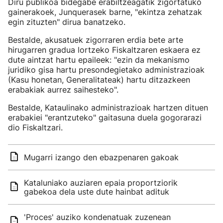
Diru publikoa bidegabe erabiltzeagatik zigortatuko
gainerakoek, Junquerasek barne, "ekintza zehatzak
egin zituzten" dirua banatzeko.
Bestalde, akusatuek zigorraren erdia bete arte
hirugarren gradua lortzeko Fiskaltzaren eskaera ez
dute aintzat hartu epaileek: "ezin da mekanismo
juridiko gisa hartu presondegietako administrazioak
(Kasu honetan, Generalitateak) hartu ditzazkeen
erabakiak aurrez saihesteko".
Bestalde, Kataulinako administrazioak hartzen dituen
erabakiei "erantzuteko" gaitasuna duela gogorarazi
dio Fiskaltzari.
Mugarri izango den ebazpenaren gakoak
Kataluniako auziaren epaia proportziorik
gabekoa dela uste dute hainbat adituk
'Proces' auziko kondenatuak zuzenean