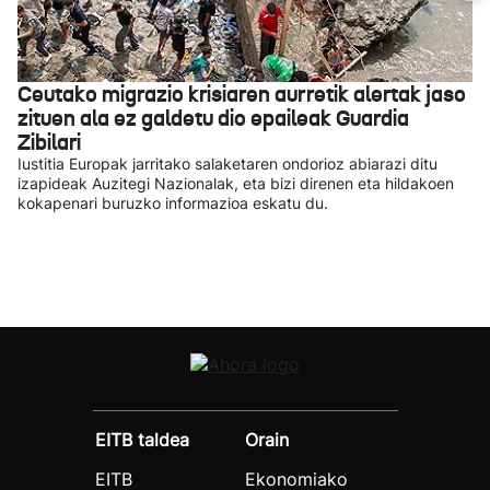
Ceutako migrazio krisiaren aurretik alertak jaso
zituen ala ez galdetu dio epaileak Guardia
Zibilari
Iustitia Europak jarritako salaketaren ondorioz abiarazi ditu
izapideak Auzitegi Nazionalak, eta bizi direnen eta hildakoen
kokapenari buruzko informazioa eskatu du.
EITB taldea
Orain
EITB
Ekonomiako