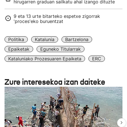
hirugarren graduan sailkatu ahal izango dituzte
9 eta 13 urte bitarteko espetxe zigorrak
'proces'eko buruentzat
Politika
Katalunia
Bartzelona
Epaiketak
Eguneko Titularrak
Kataluniako Prozesuaren Epaiketa
ERC
Zure interesekoa izan daiteke