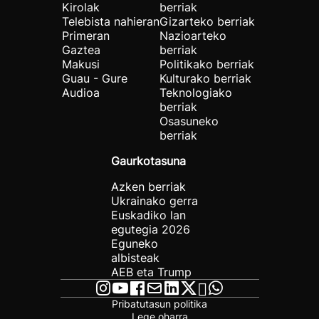
Kirolak
berriak
Telebista nahieran
Gizarteko berriak
Primeran
Nazioarteko
Gaztea
berriak
Makusi
Politikako berriak
Guau - Gure
Kulturako berriak
Audioa
Teknologiako
berriak
Osasuneko
berriak
Gaurkotasuna
Azken berriak
Ukrainako gerra
Euskadiko lan
egutegia 2026
Eguneko
albisteak
AEB eta Trump
Pribatutasun politika
Lege oharra