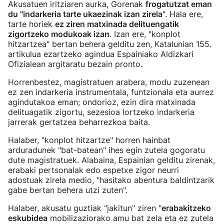
Akusatuen iritziaren aurka, Gorenak
frogatutzat eman
du "indarkeria tarte ukaezinak izan zirela
". Hala ere,
tarte horiek
ez ziren matxinada delituengatik
zigortzeko modukoak izan
. Izan ere, "konplot
hitzartzea" bertan behera gelditu zen, Katalunian 155.
artikulua ezartzeko agindua Espainiako Aldizkari
Ofizialean argitaratu bezain pronto.
Horrenbestez, magistratuen arabera, modu zuzenean
ez zen indarkeria instrumentala, funtzionala eta aurrez
agindutakoa eman; ondorioz, ezin dira matxinada
delituagatik zigortu, sezesioa lortzeko indarkeria
jarrerak gertatzea beharrezkoa baita.
Halaber, "konplot hitzartze" horren hainbat
arduradunek "bat-batean" ihes egin zutela gogoratu
dute magistratuek. Alabaina, Espainian gelditu zirenak,
erabaki pertsonalak edo espetxe zigor neurri
adostuak zirela medio, "hasitako abentura baldintzarik
gabe bertan behera utzi zuten".
Halaber, akusatu guztiak "jakitun" ziren "
erabakitzeko
eskubidea
mobilizaziorako amu bat zela eta ez zutela