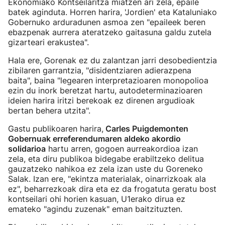
Ekonomiako Kontseilaritza miatzen ari zela, epaile
batek aginduta. Horren harira, 'Jordien' eta Kataluniako
Gobernuko arduradunen asmoa zen "epaileek beren
ebazpenak aurrera ateratzeko gaitasuna galdu zutela
gizarteari erakustea".
Hala ere, Gorenak ez du zalantzan jarri desobedientzia
zibilaren garrantzia, "disidentziaren adierazpena
baita", baina "legearen interpretazioaren monopolioa
ezin du inork beretzat hartu, autodeterminazioaren
ideien harira iritzi berekoak ez direnen argudioak
bertan behera utzita".
Gastu publikoaren harira,
Carles Puigdemonten
Gobernuak erreferendumaren aldeko akordio
solidarioa
hartu arren, gogoen aurreakordioa izan
zela, eta diru publikoa bidegabe erabiltzeko delitua
gauzatzeko nahikoa ez zela izan uste du Goreneko
Salak. Izan ere, "ekintza materialak, oinarrizkoak ala
ez", beharrezkoak dira eta ez da frogatuta geratu bost
kontseilari ohi horien kasuan, U1erako dirua ez
emateko "agindu zuzenak" eman baitzituzten.