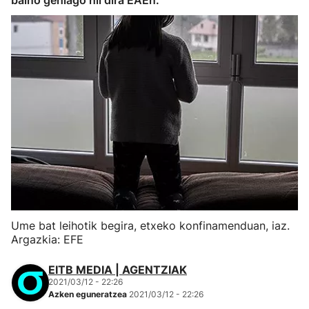
baino gehiago hil dira EAEn.
Ume bat leihotik begira, etxeko konfinamenduan, iaz.
Argazkia: EFE
EITB MEDIA | AGENTZIAK
2021/03/12 - 22:26
Azken eguneratzea
2021/03/12 - 22:26