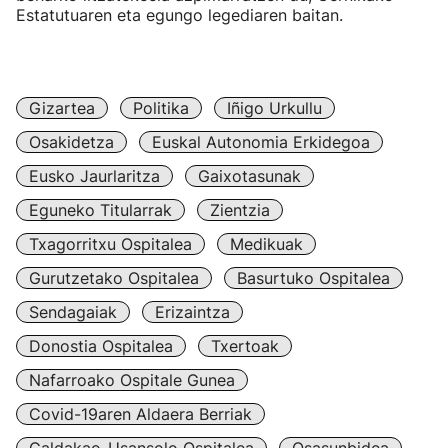
Estatutuaren eta egungo legediaren baitan.
Gizartea
Politika
Iñigo Urkullu
Osakidetza
Euskal Autonomia Erkidegoa
Eusko Jaurlaritza
Gaixotasunak
Eguneko Titularrak
Zientzia
Txagorritxu Ospitalea
Medikuak
Gurutzetako Ospitalea
Basurtuko Ospitalea
Sendagaiak
Erizaintza
Donostia Ospitalea
Txertoak
Nafarroako Ospitale Gunea
Covid-19aren Aldaera Berriak