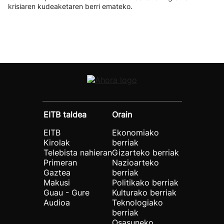
krisiaren kudeaketaren berri emateko.
EITB taldea
Orain
EITB
Ekonomiako
Kirolak
berriak
Telebista nahieran
Gizarteko berriak
Primeran
Nazioarteko
Gaztea
berriak
Makusi
Politikako berriak
Guau - Gure
Kulturako berriak
Audioa
Teknologiako
berriak
Osasuneko