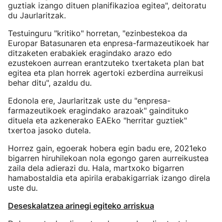
guztiak izango dituen planifikazioa egitea", deitoratu
du Jaurlaritzak.
Testuinguru "kritiko" horretan, "ezinbestekoa da
Europar Batasunaren eta enpresa-farmazeutikoek har
ditzaketen erabakiek eragindako arazo edo
ezustekoen aurrean erantzuteko txertaketa plan bat
egitea eta plan horrek agertoki ezberdina aurreikusi
behar ditu", azaldu du.
Edonola ere, Jaurlaritzak uste du "enpresa-
farmazeutikoek eragindako arazoak" gaindituko
dituela eta azkenerako EAEko "herritar guztiek"
txertoa jasoko dutela.
Horrez gain, egoerak hobera egin badu ere, 2021eko
bigarren hiruhilekoan nola egongo garen aurreikustea
zaila dela adierazi du. Hala, martxoko bigarren
hamabostaldia eta apirila erabakigarriak izango direla
uste du.
Deseskalatzea arinegi egiteko arriskua