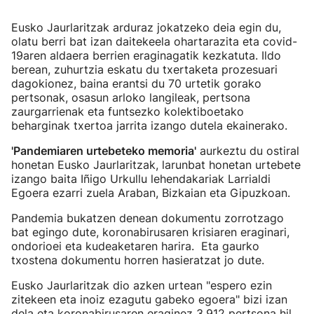
Eusko Jaurlaritzak arduraz jokatzeko deia egin du,
olatu berri bat izan daitekeela ohartarazita eta covid-
19aren aldaera berrien eraginagatik kezkatuta. Ildo
berean, zuhurtzia eskatu du txertaketa prozesuari
dagokionez, baina erantsi du 70 urtetik gorako
pertsonak, osasun arloko langileak, pertsona
zaurgarrienak eta funtsezko kolektiboetako
beharginak txertoa jarrita izango dutela ekainerako.
'Pandemiaren urtebeteko memoria'
aurkeztu du ostiral
honetan Eusko Jaurlaritzak, larunbat honetan urtebete
izango baita Iñigo Urkullu lehendakariak Larrialdi
Egoera ezarri zuela Araban, Bizkaian eta Gipuzkoan.
Pandemia bukatzen denean dokumentu zorrotzago
bat egingo dute, koronabirusaren krisiaren eraginari,
ondorioei eta kudeaketaren harira. Eta gaurko
txostena dokumentu horren hasieratzat jo dute.
Eusko Jaurlaritzak dio azken urtean "espero ezin
zitekeen eta inoiz ezagutu gabeko egoera" bizi izan
dela eta koronabirusaren eraginez 3.912 pertsona hil