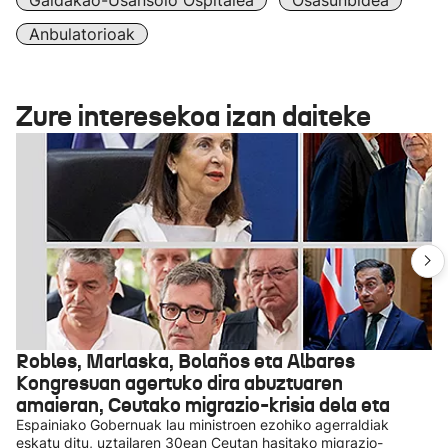
Galdakao-Usansolo Ospitalea
Osasunbidea
Anbulatorioak
Zure interesekoa izan daiteke
Robles, Marlaska, Bolaños eta Albares
Kongresuan agertuko dira abuztuaren
amaieran, Ceutako migrazio-krisia dela eta
Espainiako Gobernuak lau ministroen ezohiko agerraldiak
eskatu ditu, uztailaren 30ean Ceutan hasitako migrazio-