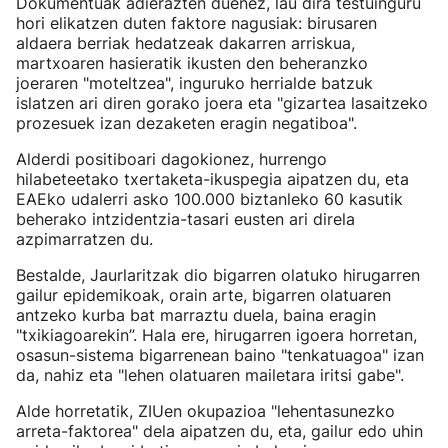
Dokumentuak adierazten duenez, lau dira testuinguru
hori elikatzen duten faktore nagusiak: birusaren
aldaera berriak hedatzeak dakarren arriskua,
martxoaren hasieratik ikusten den beheranzko
joeraren "moteltzea", inguruko herrialde batzuk
islatzen ari diren gorako joera eta "gizartea lasaitzeko
prozesuek izan dezaketen eragin negatiboa".
Alderdi positiboari dagokionez, hurrengo
hilabeteetako txertaketa-ikuspegia aipatzen du, eta
EAEko udalerri asko 100.000 biztanleko 60 kasutik
beherako intzidentzia-tasari eusten ari direla
azpimarratzen du.
Bestalde, Jaurlaritzak dio bigarren olatuko hirugarren
gailur epidemikoak, orain arte, bigarren olatuaren
antzeko kurba bat marraztu duela, baina eragin
"txikiagoarekin”. Hala ere, hirugarren igoera horretan,
osasun-sistema bigarrenean baino "tenkatuagoa" izan
da, nahiz eta "lehen olatuaren mailetara iritsi gabe".
Alde horretatik, ZIUen okupazioa "lehentasunezko
arreta-faktorea" dela aipatzen du, eta, gailur edo uhin