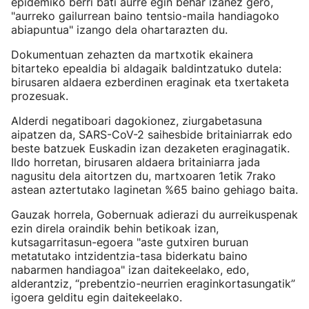
epidemiko berri bati aurre egin behar izanez gero,
"aurreko gailurrean baino tentsio-maila handiagoko
abiapuntua" izango dela ohartarazten du.
Dokumentuan zehazten da martxotik ekainera
bitarteko epealdia bi aldagaik baldintzatuko dutela:
birusaren aldaera ezberdinen eraginak eta txertaketa
prozesuak.
Alderdi negatiboari dagokionez, ziurgabetasuna
aipatzen da, SARS-CoV-2 saihesbide britainiarrak edo
beste batzuek Euskadin izan dezaketen eraginagatik.
Ildo horretan, birusaren aldaera britainiarra jada
nagusitu dela aitortzen du, martxoaren 1etik 7rako
astean aztertutako laginetan %65 baino gehiago baita.
Gauzak horrela, Gobernuak adierazi du aurreikuspenak
ezin direla oraindik behin betikoak izan,
kutsagarritasun-egoera "aste gutxiren buruan
metatutako intzidentzia-tasa biderkatu baino
nabarmen handiagoa" izan daitekeelako, edo,
alderantziz, “prebentzio-neurrien eraginkortasungatik”
igoera gelditu egin daitekeelako.