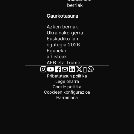
berriak
Gaurkotasuna
Azken berriak
Ukrainako gerra
Euskadiko lan
egutegia 2026
Eguneko
albisteak
AEB eta Trump
Pribatutasun politika
Lege oharra
Cookie politika
Cookieen konfigurazioa
Harremana