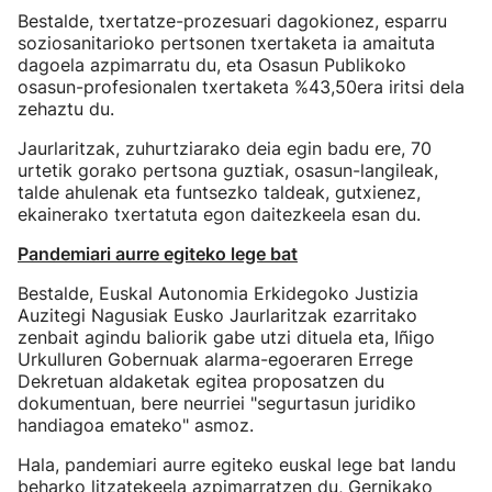
Bestalde, txertatze-prozesuari dagokionez, esparru
soziosanitarioko pertsonen txertaketa ia amaituta
dagoela azpimarratu du, eta Osasun Publikoko
osasun-profesionalen txertaketa %43,50era iritsi dela
zehaztu du.
Jaurlaritzak, zuhurtziarako deia egin badu ere, 70
urtetik gorako pertsona guztiak, osasun-langileak,
talde ahulenak eta funtsezko taldeak, gutxienez,
ekainerako txertatuta egon daitezkeela esan du.
Pandemiari aurre egiteko lege bat
Bestalde, Euskal Autonomia Erkidegoko Justizia
Auzitegi Nagusiak Eusko Jaurlaritzak ezarritako
zenbait agindu baliorik gabe utzi dituela eta, Iñigo
Urkulluren Gobernuak alarma-egoeraren Errege
Dekretuan aldaketak egitea proposatzen du
dokumentuan, bere neurriei "segurtasun juridiko
handiagoa emateko" asmoz.
Hala, pandemiari aurre egiteko euskal lege bat landu
beharko litzatekeela azpimarratzen du, Gernikako