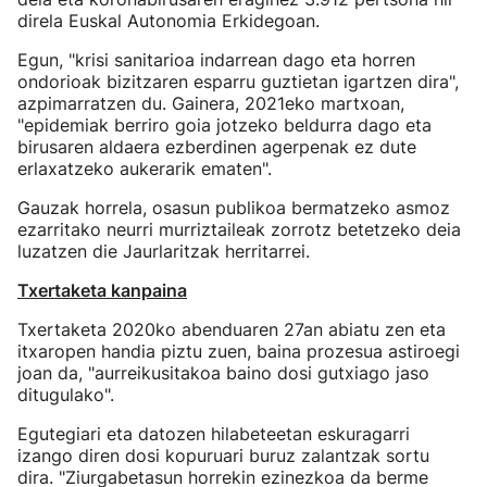
direla Euskal Autonomia Erkidegoan.
Egun, "krisi sanitarioa indarrean dago eta horren
ondorioak bizitzaren esparru guztietan igartzen dira",
azpimarratzen du. Gainera, 2021eko martxoan,
"epidemiak berriro goia jotzeko beldurra dago eta
birusaren aldaera ezberdinen agerpenak ez dute
erlaxatzeko aukerarik ematen".
Gauzak horrela, osasun publikoa bermatzeko asmoz
ezarritako neurri murriztaileak zorrotz betetzeko deia
luzatzen die Jaurlaritzak herritarrei.
Txertaketa kanpaina
Txertaketa 2020ko abenduaren 27an abiatu zen eta
itxaropen handia piztu zuen, baina prozesua astiroegi
joan da, "aurreikusitakoa baino dosi gutxiago jaso
ditugulako".
Egutegiari eta datozen hilabeteetan eskuragarri
izango diren dosi kopuruari buruz zalantzak sortu
dira. "Ziurgabetasun horrekin ezinezkoa da berme