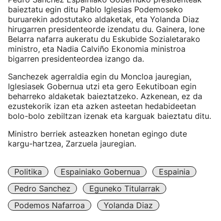
baieztatu egin ditu Pablo Iglesias Podemoseko
buruarekin adostutako aldaketak, eta Yolanda Diaz
hirugarren presidenteorde izendatu du. Gainera, Ione
Belarra nafarra aukeratu du Eskubide Sozialetarako
ministro, eta Nadia Calviño Ekonomia ministroa
bigarren presidenteordea izango da.
Sanchezek agerraldia egin du Moncloa jauregian,
Iglesiasek Gobernua utzi eta gero Eekutiboan egin
beharreko aldaketak baieztatzeko. Azkenean, ez da
ezustekorik izan eta azken asteetan hedabideetan
bolo-bolo zebiltzan izenak eta karguak baieztatu ditu.
Ministro berriek asteazken honetan egingo dute
kargu-hartzea, Zarzuela jauregian.
Politika
Espainiako Gobernua
Espainia
Pedro Sanchez
Eguneko Titularrak
Podemos Nafarroa
Yolanda Diaz