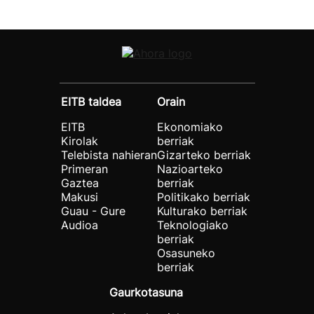
EITB taldea
Orain
EITB
Ekonomiako
Kirolak
berriak
Telebista nahieran
Gizarteko berriak
Primeran
Nazioarteko
Gaztea
berriak
Makusi
Politikako berriak
Guau - Gure
Kulturako berriak
Audioa
Teknologiako
berriak
Osasuneko
berriak
Gaurkotasuna