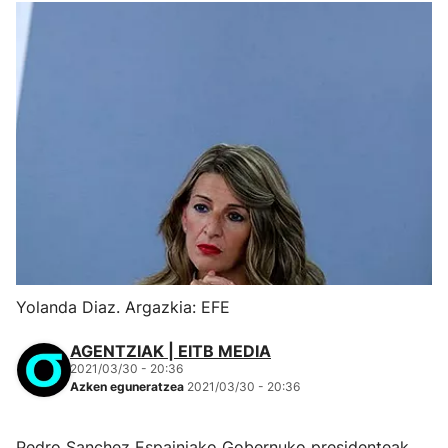
Yolanda Diaz. Argazkia: EFE
AGENTZIAK | EITB MEDIA
2021/03/30 - 20:36
Azken eguneratzea
2021/03/30 - 20:36
Pedro Sanchez Espainiako Gobernuko presidenteak