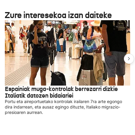
Zure interesekoa izan daiteke
Espainiak muga-kontrolak berrezarri dizkie
Italiatik datozen bidaiariei
Portu eta aireportuetako kontrolak irailaren 7ra arte egongo
dira indarrean, eta ausaz egingo dituzte, Italiako migrazio-
presioaren aurrean.