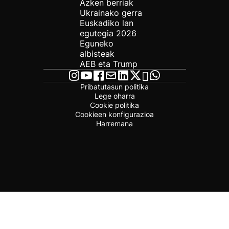
Azken berriak
Ukrainako gerra
Euskadiko lan
egutegia 2026
Eguneko
albisteak
AEB eta Trump
Pribatutasun politika
Lege oharra
Cookie politika
Cookieen konfigurazioa
Harremana