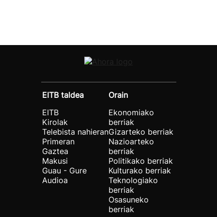
EITB taldea
Orain
EITB
Ekonomiako
Kirolak
berriak
Telebista nahieran
Gizarteko berriak
Primeran
Nazioarteko
Gaztea
berriak
Makusi
Politikako berriak
Guau - Gure
Kulturako berriak
Audioa
Teknologiako
berriak
Osasuneko
berriak