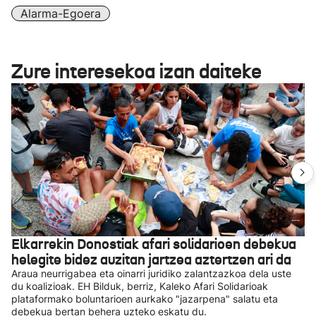
Alarma-Egoera
Zure interesekoa izan daiteke
Elkarrekin Donostiak afari solidarioen debekua
helegite bidez auzitan jartzea aztertzen ari da
Araua neurrigabea eta oinarri juridiko zalantzazkoa dela uste
du koalizioak. EH Bilduk, berriz, Kaleko Afari Solidarioak
plataformako boluntarioen aurkako "jazarpena" salatu eta
debekua bertan behera uzteko eskatu du.