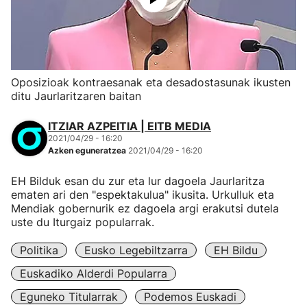
Oposizioak kontraesanak eta desadostasunak ikusten
ditu Jaurlaritzaren baitan
ITZIAR AZPEITIA | EITB MEDIA
2021/04/29 - 16:20
Azken eguneratzea
2021/04/29 - 16:20
EH Bilduk esan du zur eta lur dagoela Jaurlaritza
ematen ari den "espektakulua" ikusita. Urkulluk eta
Mendiak gobernurik ez dagoela argi erakutsi dutela
uste du Iturgaiz popularrak.
Politika
Eusko Legebiltzarra
EH Bildu
Euskadiko Alderdi Popularra
Eguneko Titularrak
Podemos Euskadi