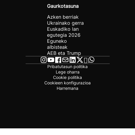
Gaurkotasuna
Azken berriak
Ukrainako gerra
Euskadiko lan
egutegia 2026
Eguneko
albisteak
AEB eta Trump
Pribatutasun politika
Lege oharra
Cookie politika
Cookieen konfigurazioa
Harremana