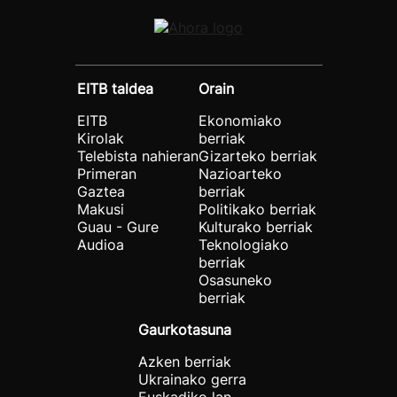
EITB taldea
Orain
EITB
Ekonomiako
Kirolak
berriak
Telebista nahieran
Gizarteko berriak
Primeran
Nazioarteko
Gaztea
berriak
Makusi
Politikako berriak
Guau - Gure
Kulturako berriak
Audioa
Teknologiako
berriak
Osasuneko
berriak
Gaurkotasuna
Azken berriak
Ukrainako gerra