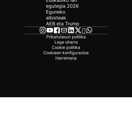
Euskadiko lan
egutegia 2026
Eguneko
albisteak
AEB eta Trump
Pribatutasun politika
Lege oharra
Cookie politika
Cookieen konfigurazioa
Harremana