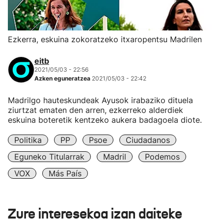
Ezkerra, eskuina zokoratzeko itxaropentsu Madrilen
eitb
2021/05/03 - 22:56
Azken eguneratzea
2021/05/03 - 22:42
Madrilgo hauteskundeak Ayusok irabaziko dituela
ziurtzat ematen den arren, ezkerreko alderdiek
eskuina boteretik kentzeko aukera badagoela diote.
Politika
PP
Psoe
Ciudadanos
Eguneko Titularrak
Madril
Podemos
VOX
Más País
Zure interesekoa izan daiteke