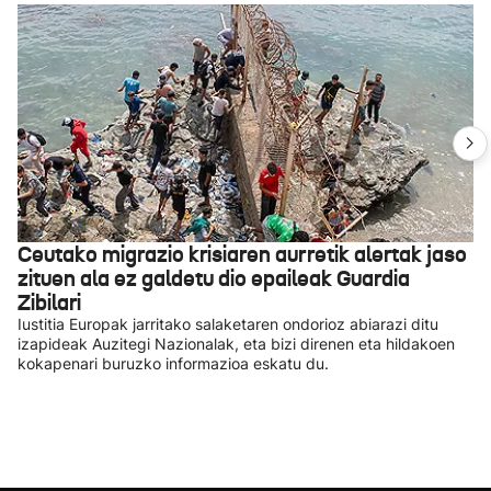
Ceutako migrazio krisiaren aurretik alertak jaso
zituen ala ez galdetu dio epaileak Guardia
Zibilari
Iustitia Europak jarritako salaketaren ondorioz abiarazi ditu
izapideak Auzitegi Nazionalak, eta bizi direnen eta hildakoen
kokapenari buruzko informazioa eskatu du.