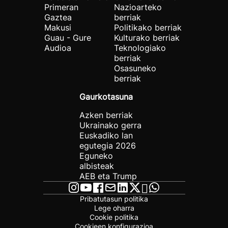
Primeran
Nazioarteko
Gaztea
berriak
Makusi
Politikako berriak
Guau - Gure
Kulturako berriak
Audioa
Teknologiako
berriak
Osasuneko
berriak
Gaurkotasuna
Azken berriak
Ukrainako gerra
Euskadiko lan
egutegia 2026
Eguneko
albisteak
AEB eta Trump
Pribatutasun politika
Lege oharra
Cookie politika
Cookieen konfigurazioa