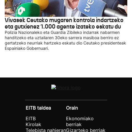
Vivasek Ceutako mugaren kontrola indartzeko
eta gutxienez 1.000 agente izateko eskatu du
Polizia Nazionaleko eta Guardia Zibileko indarrak nabarmen
handitzeko eta uztailaren 30eko sarrera masiboa berriro ez
gertatzeko neurriak hartzeko eskatu dio Ceutako presidenteak
Espainiako Gobernuari.
EITB taldea
Orain
EITB
Ekonomiako
Kirolak
berriak
Telebista nahieran
Gizarteko berriak