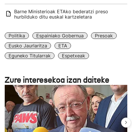
Barne Ministerioak ETAko bederatzi preso
hurbilduko ditu euskal kartzeletara
Politika
Espainiako Gobernua
Presoak
Eusko Jaurlaritza
ETA
Eguneko Titularrak
Espetxeak
Zure interesekoa izan daiteke