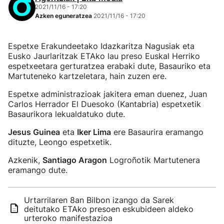
2021/11/16 - 17:20
Azken eguneratzea
2021/11/16 - 17:20
Espetxe Erakundeetako Idazkaritza Nagusiak eta
Eusko Jaurlaritzak ETAko lau preso Euskal Herriko
espetxeetara gerturatzea erabaki dute, Basauriko eta
Martuteneko kartzeletara, hain zuzen ere.
Espetxe administrazioak jakitera eman duenez, Juan
Carlos Herrador El Duesoko (Kantabria) espetxetik
Basaurikora lekualdatuko dute.
Jesus Guinea
eta
Iker Lima
ere Basaurira eramango
dituzte, Leongo espetxetik.
Azkenik,
Santiago Aragon
Logroñotik Martutenera
eramango dute.
Urtarrilaren 8an Bilbon izango da Sarek
deitutako ETAko presoen eskubideen aldeko
urteroko manifestazioa