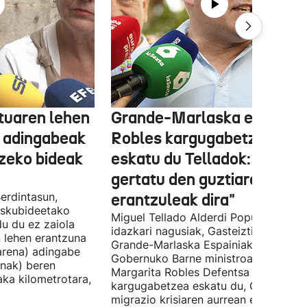
tuaren lehen
Grande-Marlaska eta
 adingabeak
Robles kargugabetzea
tzeko bideak
eskatu du Telladok: "Ceuta
gertatu den guztiaren
erdintasun,
erantzuleak dira"
 Eskubideetako
Miguel Tellado Alderdi Popularraren
u du ez zaiola
idazkari nagusiak, Gasteiztik, Fernan
n lehen erantzuna
Grande-Marlaska Espainiako
arena) adingabe
Gobernuko Barne ministroa eta
nak) beren
Margarita Robles Defentsa ministroa
laka kilometrotara,
kargugabetzea eskatu du, Ceutako
migrazio krisiaren aurrean ez dutelak