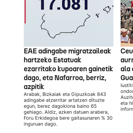
EAE adingabe migratzaileak
Ceu
hartzeko Estatuak
aurr
ezarritako kupoaren gainetik
ala 
dago, eta Nafarroa, berriz,
Guar
azpitik
Iusti
ondor
Arabak, Bizkaiak eta Gipuzkoak 843
Auzit
adingabe atzerritar artatzen dituzte
eta h
egun, berez dagokiona baino 65
infor
gehiago. Aldiz, azken datuen arabera,
Foru Erkidegoa bere gaitasunaren % 30
inguruan dago.