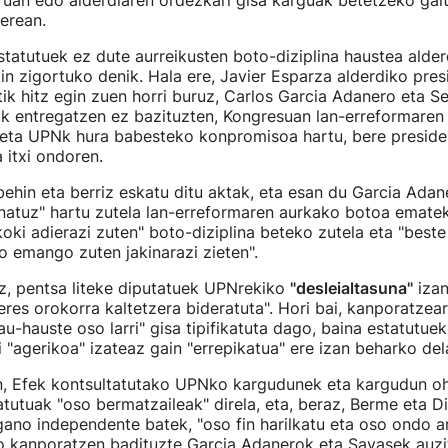
ruan edo alderdiaren ordezkari gisa karguak betetzeko gai
berean.
tatutuek ez dute aurreikusten boto-diziplina haustea alderd
n zigortuko denik. Hala ere, Javier Esparza alderdiko pre
tik hitz egin zuen horri buruz, Carlos Garcia Adanero eta S
ak entregatzen ez bazituzten, Kongresuan lan-erreformaren
 eta UPNk hura babesteko konpromisoa hartu, bere presid
 itxi ondoren.
ehin eta berriz eskatu ditu aktak, eta esan du Garcia Adan
natuz" hartu zutela lan-erreformaren aurkako botoa ematek
koki adierazi zuten" boto-diziplina beteko zutela eta "beste 
o emango zuten jakinarazi zieten".
z, pentsa liteke diputatuek UPNrekiko
"desleialtasuna"
izan
teres orokorra kaltetzera bideratuta". Hori bai, kanporatzea
au-hauste oso larri" gisa tipifikatuta dago, baina estatutue
 "agerikoa" izateaz gain "errepikatua" ere izan beharko del
n, Efek kontsultatutako UPNko kargudunek eta kargudun oh
atutuak "oso bermatzaileak" direla, eta, beraz, Berme eta Di
ano independente batek, "oso fin harilkatu eta oso ondo a
o kanporatzen badituzte Garcia Adanerok eta Sayasek auzit