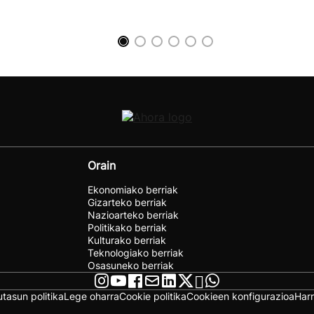
Orain
Ekonomiako berriak
Gizarteko berriak
Nazioarteko berriak
Politikako berriak
Kulturako berriak
Teknologiako berriak
Osasuneko berriak
utasun politika
Lege oharra
Cookie politika
Cookieen konfigurazioa
Har