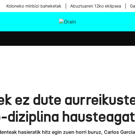
|
|
Koloneko minbizi baheketak
Abuztuaren 12ko eklipsea
Ga
tura
Ikusmiran
Egural
Osasuna
Teknologia
 ez dute aurreikuste
-diziplina hausteagat
denteak hasieratik hitz egin zuen horri buruz, Carlos Garc