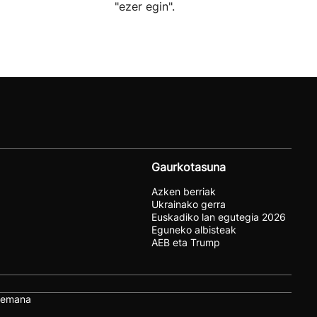
"ezer egin".
Gaurkotasuna
Azken berriak
Ukrainako gerra
Euskadiko lan egutegia 2026
Eguneko albisteak
AEB eta Trump
remana