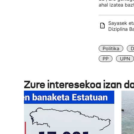
ahal izatea baz
Sayasek et
Diziplina B
Politika
D
PP
UPN
Zure interesekoa izan d