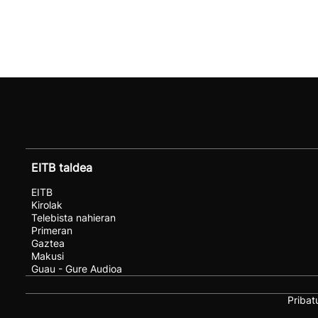
EITB taldea
EITB
Kirolak
Telebista nahieran
Primeran
Gaztea
Makusi
Guau - Gure Audioa
Pribat