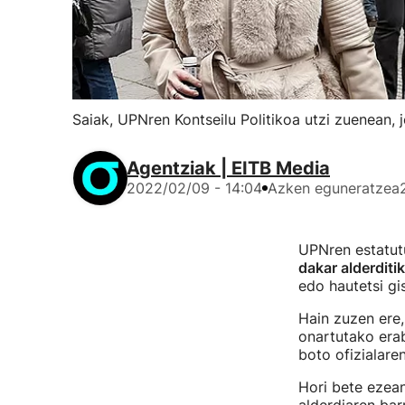
Saiak, UPNren Kontseilu Politikoa utzi zuenean, 
Agentziak | EITB Media
2022/02/09 - 14:04
Azken eguneratzea
UPNren estatut
dakar alderditi
edo hautetsi gi
Hain zuzen ere,
onartutako erab
boto ofizialare
Hori bete ezean