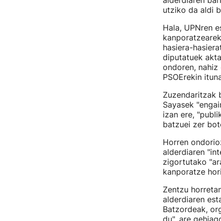
alderdiaren bar
utziko da aldi 
Hala, UPNren es
kanporatzeareki
hasiera-hasiera
diputatuek akt
ondoren, nahiz
PSOErekin ituna
Zuzendaritzak b
Sayasek "engai
izan ere, "publi
batzuei zer bot
Horren ondorio
alderdiaren "in
zigortutako "ar
kanporatze hori
Zentzu horreta
alderdiaren est
Batzordeak, org
du", are gehiag