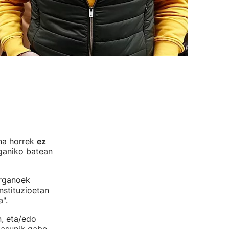
na horrek
ez
rganiko batean
organoek
nstituzioetan
".
n, eta/edo