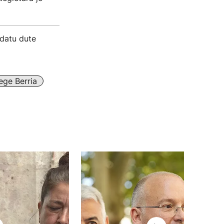
ndatu dute
ege Berria