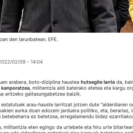
joan den larunbatean. EFE.
2022/02/09 - 14:04
uen arabera, boto-diziplina haustea
hutsegite larria
da, bai
k kanporatzea
, militantzia aldi baterako etetea eta kargu o
sa aritzeko gaitasungabetzea baizik.
 estatutuek arau-hauste larritzat jotzen dute "alderdiaren 
akien aurka doan edozein jarduera politiko, eta, berariaz, i
n betebeharra ez betetzea, erregelamendu bidez ezarritakoa
, militantzia eten egingo da urtebete eta hiru urte bitartea