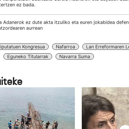
tertzen ez bada.
a Adanerok ez dute akta itzuliko eta euren jokabidea defe
atzordearen aurrean
iputatuen Kongresua
Nafarroa
Lan Erreformaren L
Eguneko Titularrak
Navarra Suma
aiteke