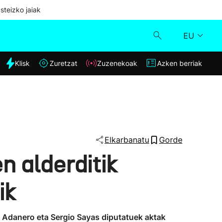
steizko jaiak
EU
dia
Klisk
Zuretzat
Zuzenekoak
Azken berriak
Klisk
Zuzenekoak
Zuretzat
Elkarbanatu
Gorde
n alderditik
Azken berriak
ik
ia Adanero eta Sergio Sayas diputatuek aktak