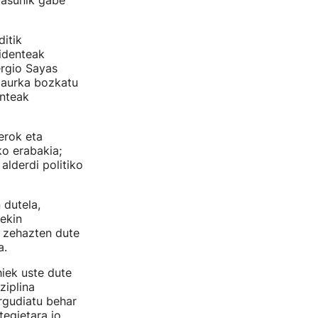
tasunik gabe
itik
sidenteak
ergio Sayas
 aurka bozkatu
enteak
erok eta
o erabakia;
alderdi politiko
 dutela,
rekin
k zehazten dute
a.
iek uste dute
ziplina
rgudiatu behar
egietara jo