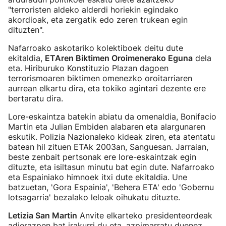
"terroristen aldeko alderdi horiekin egindako
akordioak, eta zergatik edo zeren trukean egin
dituzten".
Nafarroako askotariko kolektiboek deitu dute
ekitaldia,
ETAren Biktimen Oroimenerako Eguna
dela
eta. Hiriburuko Konstituzio Plazan dagoen
terrorismoaren biktimen omenezko oroitarriaren
aurrean elkartu dira, eta tokiko agintari dezente ere
bertaratu dira.
Lore-eskaintza batekin abiatu da omenaldia, Bonifacio
Martin eta Julian Embiden alabaren eta alargunaren
eskutik. Polizia Nazionaleko kideak ziren, eta atentatu
batean hil zituen ETAk 2003an, Sanguesan. Jarraian,
beste zenbait pertsonak ere lore-eskaintzak egin
dituzte, eta isiltasun minutu bat egin dute. Nafarroako
eta Espainiako himnoek itxi dute ekitaldia. Une
batzuetan, 'Gora Espainia', 'Behera ETA' edo 'Gobernu
lotsagarria' bezalako leloak oihukatu dituzte.
Letizia San Martin
Anvite elkarteko presidenteordeak
adierazpen bat irakurri du eta, azpimarratu duenez,