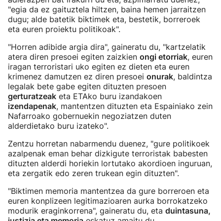
"egia da ez gaituztela hiltzen, baina hemen jarraitzen
dugu; alde batetik biktimek eta, bestetik, borreroek
eta euren proiektu politikoak".
"Horren adibide argia dira", gaineratu du, "kartzelatik
atera diren presoei egiten zaizkien
ongi etorriak
, euren
iragan terroristari uko egiten ez dieten eta euren
krimenez damutzen ez diren presoei
onurak
, baldintza
legalak bete gabe egiten dituzten presoen
gerturatzeak
eta ETAko buru izandakoen
izendapenak
, mantentzen dituzten eta Espainiako zein
Nafarroako gobernuekin negoziatzen duten
alderdietako buru izateko".
Zentzu horretan nabarmendu duenez, "gure politikoek
azalpenak eman behar dizkigute terroristak babesten
dituzten alderdi horiekin lortutako akordioen inguruan,
eta zergatik edo zeren trukean egin dituzten".
"Biktimen memoria mantentzea da gure borreroen eta
euren konplizeen legitimazioaren aurka borrokatzeko
modurik eraginkorrena", gaineratu du, eta
duintasuna,
justizia eta memoria
eskatuz amaitu du.