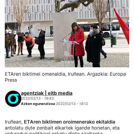
ETAren biktimei omenaldia, Iruñean. Argazkia: Europa
Press
agentziak | eitb media
2022/02/13 - 18:43
Azken eguneratzea
2022/02/13 - 18:12
Iruñean,
ETAren biktimen oroimenerako ekitaldia
antolatu dute zenbait elkartek igande honetan, eta
arduradun politikoei eskatu diete azaltzeko