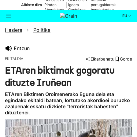
|
|
Albiste dira
Piraten
igoera
portugaldarrak
Abordatzea
Gasteizen
hondartzetan
EU
Hasiera
Politika
Aktualitatea
Bilatzailea
Politika
Entzun
EKITALDIA
Elkarbanatu
Gorde
Kultura
ETAren biktimak gogoratu
dituzte Iruñean
Ikusmiran
ETAren Biktimen Oroimenerako Eguna dela eta
Eguraldia
egindako ekitaldi batean, lortutako akordioei buruzko
azalpenak eskatu dizkiete "terroristak babesten"
dituztenei.