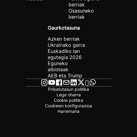
berriak
Osasuneko
berriak
Gaurkotasuna
Azken berriak
Ukrainako gerra
Euskadiko lan
egutegia 2026
Eguneko
albisteak
AEB eta Trump
Pribatutasun politika
Lege oharra
Cookie politika
Cookieen konfigurazioa
Harremana