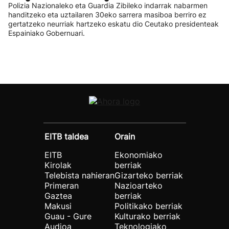
Polizia Nazionaleko eta Guardia Zibileko indarrak nabarmen
handitzeko eta uztailaren 30eko sarrera masiboa berriro ez
gertatzeko neurriak hartzeko eskatu dio Ceutako presidenteak
Espainiako Gobernuari.
EITB taldea
Orain
EITB
Ekonomiako
Kirolak
berriak
Telebista nahieran
Gizarteko berriak
Primeran
Nazioarteko
Gaztea
berriak
Makusi
Politikako berriak
Guau - Gure
Kulturako berriak
Audioa
Teknologiako