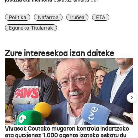
Politika
Nafarroa
Iruñea
ETA
Eguneko Titularrak
Zure interesekoa izan daiteke
Vivasek Ceutako mugaren kontrola indartzeko
eta gutxienez 1.000 agente izateko eskatu du