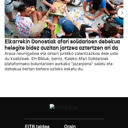
Elkarrekin Donostiak afari solidarioen debekua
helegite bidez auzitan jartzea aztertzen ari da
Araua neurrigabea eta oinarri juridiko zalantzazkoa dela uste
du koalizioak. EH Bilduk, berriz, Kaleko Afari Solidarioak
plataformako boluntarioen aurkako "jazarpena" salatu eta
debekua bertan behera uzteko eskatu du.
EITB taldea
Orain