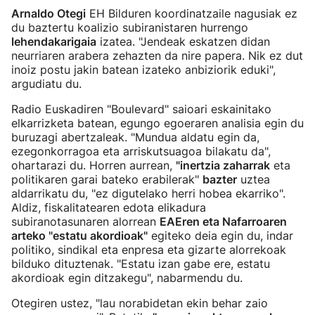
Arnaldo Otegi
EH Bilduren koordinatzaile nagusiak ez
du baztertu koalizio subiranistaren hurrengo
lehendakarigaia
izatea. "Jendeak eskatzen didan
neurriaren arabera zehazten da nire papera. Nik ez dut
inoiz postu jakin batean izateko anbiziorik eduki",
argudiatu du.
Radio Euskadiren "Boulevard" saioari eskainitako
elkarrizketa batean, egungo egoeraren analisia egin du
buruzagi abertzaleak. "Mundua aldatu egin da,
ezegonkorragoa eta arriskutsuagoa bilakatu da",
ohartarazi du. Horren aurrean,
"inertzia zaharrak
eta
politikaren garai bateko erabilerak"
bazter
uztea
aldarrikatu du, "ez digutelako herri hobea ekarriko".
Aldiz, fiskalitatearen edota elikadura
subiranotasunaren alorrean
EAEren eta Nafarroaren
arteko "estatu akordioak"
egiteko deia egin du, indar
politiko, sindikal eta enpresa eta gizarte alorrekoak
bilduko dituztenak. "Estatu izan gabe ere, estatu
akordioak egin ditzakegu", nabarmendu du.
Otegiren ustez, "lau norabidetan ekin behar zaio