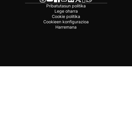
Pribatutasun politika
Lege oharra
Cookie politika
Cookieen konfigurazioa
Harremana