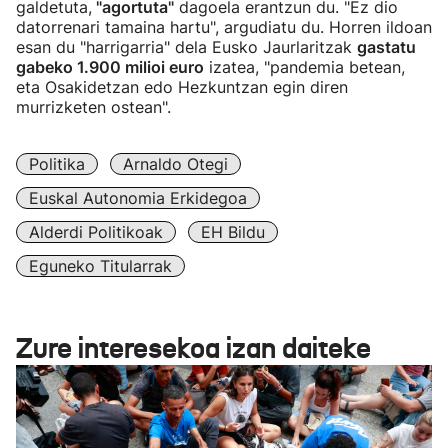
galdetuta,
"agortuta"
dagoela erantzun du. "Ez dio
datorrenari tamaina hartu", argudiatu du. Horren ildoan
esan du "harrigarria" dela Eusko Jaurlaritzak
gastatu
gabeko 1.900 milioi euro
izatea, "pandemia betean,
eta Osakidetzan edo Hezkuntzan egin diren
murrizketen ostean".
Politika
Arnaldo Otegi
Euskal Autonomia Erkidegoa
Alderdi Politikoak
EH Bildu
Eguneko Titularrak
Zure interesekoa izan daiteke