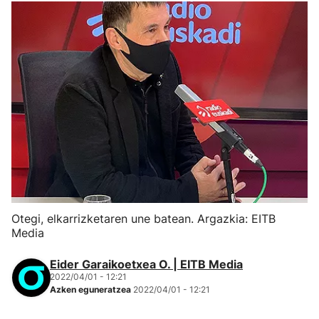
Otegi, elkarrizketaren une batean. Argazkia: EITB
Media
Eider Garaikoetxea O. | EITB Media
2022/04/01 - 12:21
Azken eguneratzea
2022/04/01 - 12:21