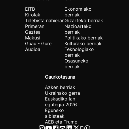
EITB
Ekonomiako
Kirolak
berriak
Telebista nahieran
Gizarteko berriak
Primeran
Nazioarteko
Gaztea
berriak
Makusi
Politikako berriak
Guau - Gure
Kulturako berriak
Audioa
Teknologiako
berriak
Osasuneko
berriak
Gaurkotasuna
Azken berriak
Ukrainako gerra
Euskadiko lan
egutegia 2026
Eguneko
albisteak
AEB eta Trump