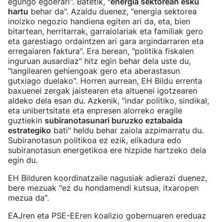
egungo egoerari". Batetik,
"energia sektorean esku
hartu
behar da". Azaldu duenez, "energia sektorea
inoizko negozio handiena egiten ari da, eta, bien
bitartean, herritarrak, garraiolariak eta familiak gero
eta garestiago ordaintzen ari gara argindarraren eta
erregaiaren faktura". Era berean, "politika fiskalen
inguruan ausardiaz" hitz egin behar dela uste du,
"langilearen gehiengoak gero eta aberastasun
gutxiago duelako". Horren aurrean, EH Bildu errenta
baxuenei zergak jaistearen eta altuenei igotzearen
aldeko dela esan du. Azkenik, "indar politiko, sindikal,
eta unibertsitate eta enpresen alorreko eragile
guztiekin
subiranotasunari buruzko eztabaida
estrategiko
bati" heldu behar zaiola azpimarratu du.
Subiranotasun politikoa ez ezik, elikadura edo
subiranotasun energetikoa ere hizpide hartzeko deia
egin du.
EH Bilduren koordinatzaile nagusiak adierazi duenez,
bere mezuak "ez du hondamendi kutsua, itxaropen
mezua da".
EAJren eta PSE-EEren koalizio gobernuaren ereduaz