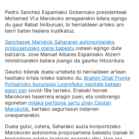
Pedro Sanchez Espainiako Gobernuko presidenteak
Mohamed VI.a Marokoko erregearekin bilera egingo
du gaur Rabat hiriburuan, bi herrialdeen arteko aro
berri baten hasiera irudikatuz.
Sanchezek Marokok Sahararen autonomiarako
proposatutako plana babestu
ostean egingo dute
batzarra. Jose Manuel Albares Espainiako Atzerri
ministroarekin batera joango da gaurko hitzordura.
Gaurko bilerak duela urtebete bi herrialdeen artean
hasitako krisia ixteko balioko du.
Brahim Ghali Fronte
Polisarioko buruzagia Logroñoko ospitale batean
egon zen
covid-19a tarteko. Erabaki horrek
Marokoren haserrera eragin zuen, eta ondorengo
egunetan
milaka pertsona sartu ziren Ceutan
Marokotik
, bertako segurtasun indarren
onespenarekin.
Duela gutxi, ostera, Saharako auzia konpontzeko
Marokoren autonomia proposamena babestu izanak bi
herrialdeen arteko tirabirak murriztu ditu. Izan ere,