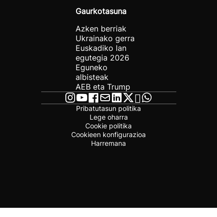
Gaurkotasuna
Azken berriak
Ukrainako gerra
Euskadiko lan
egutegia 2026
Eguneko
albisteak
AEB eta Trump
Pribatutasun politika
Lege oharra
Cookie politika
Cookieen konfigurazioa
Harremana