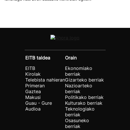
EITB taldea
Orain
EITB
Ekonomiako
Kirolak
berriak
Telebista nahieran
Gizarteko berriak
Primeran
Nazioarteko
Gaztea
berriak
Makusi
Politikako berriak
Guau - Gure
Kulturako berriak
Audioa
Teknologiako
berriak
Osasuneko
berriak