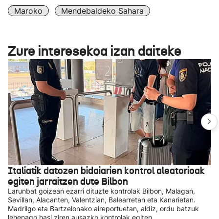
Maroko
Mendebaldeko Sahara
Zure interesekoa izan daiteke
Italiatik datozen bidaiarien kontrol aleatorioak
egiten jarraitzen dute Bilbon
Larunbat goizean ezarri dituzte kontrolak Bilbon, Malagan,
Sevillan, Alacanten, Valentzian, Balearretan eta Kanarietan.
Madrilgo eta Bartzelonako aireportuetan, aldiz, ordu batzuk
lehenago hasi ziren ausazko kontrolak egiten.