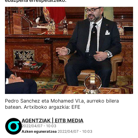
ebazpena errespetatzeko.
Pedro Sanchez eta Mohamed VI.a, aurreko bilera
batean. Artxiboko argazkia: EFE
AGENTZIAK | EITB MEDIA
2022/04/07 - 10:03
Azken eguneratzea
2022/04/07 - 10:03