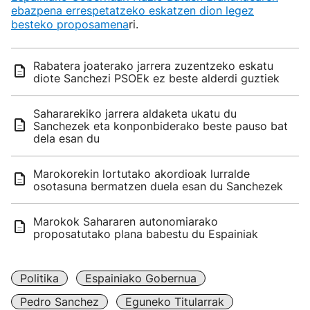
ebazpena errespetatzeko eskatzen dion legez
besteko proposamena
ri.
Rabatera joaterako jarrera zuzentzeko eskatu
diote Sanchezi PSOEk ez beste alderdi guztiek
Sahararekiko jarrera aldaketa ukatu du
Sanchezek eta konponbiderako beste pauso bat
dela esan du
Marokorekin lortutako akordioak lurralde
osotasuna bermatzen duela esan du Sanchezek
Marokok Sahararen autonomiarako
proposatutako plana babestu du Espainiak
Politika
Espainiako Gobernua
Pedro Sanchez
Eguneko Titularrak