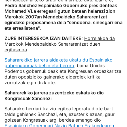
Pedro Sanchez Espainiako Gobernuko presidenteak
Mohamed VI.a erregeari gutun batean helarazi zion
Marokok
2007an Mendebaldeko Sahararentzat
egindako proposamena dela "sendoena, sinesgarriena
eta errealistena"
.
ZURE INTERESEKOA IZAN DAITEKE:
Horrelakoa da
Marokok Mendebaldeko Sahararentzat duen
egitasmoa
Sahararekiko jarrera aldaketa ukatu du Espainiako
gobernuburuak behin eta berriro
, baina Unidas
Podemos gobernukideak eta Kongresuan ordezkaritza
duten oposizioko gainerako alderdiek kritika
zorrotzak egin dizkiote.
Sahararekiko jarrera zuzentzeko eskatuko dio
Kongresuak Sanchezi
Saharako herriari traizio egitea leporatu diote bart
talde gehienek Sanchezi, eta, ezusterik ezean, gaur
goizean Kongresuak argi berdea emango dio
Espainiako Gobernuari Nazio Batuen Erakundearen