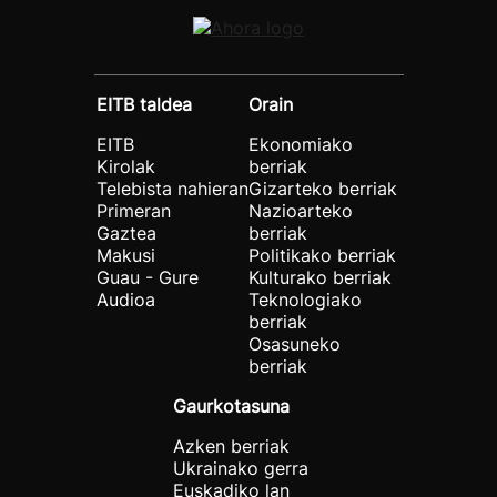
EITB taldea
Orain
EITB
Ekonomiako
Kirolak
berriak
Telebista nahieran
Gizarteko berriak
Primeran
Nazioarteko
Gaztea
berriak
Makusi
Politikako berriak
Guau - Gure
Kulturako berriak
Audioa
Teknologiako
berriak
Osasuneko
berriak
Gaurkotasuna
Azken berriak
Ukrainako gerra
Euskadiko lan