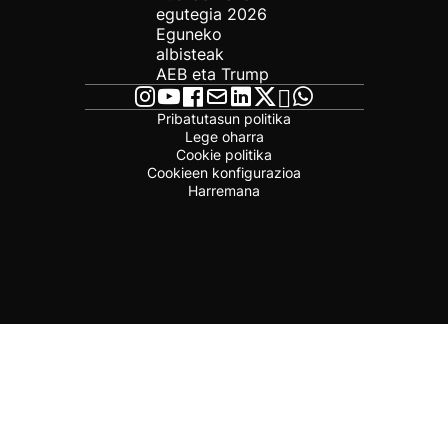
egutegia 2026
Eguneko
albisteak
AEB eta Trump
Pribatutasun politika
Lege oharra
Cookie politika
Cookieen konfigurazioa
Harremana