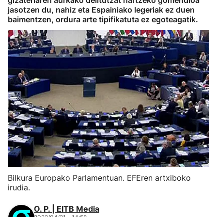
gizateriaren aurkako delitutzat hartzeko gomendioa
jasotzen du, nahiz eta Espainiako legeriak ez duen
baimentzen, ordura arte tipifikatuta ez egoteagatik.
Bilkura Europako Parlamentuan. EFEren artxiboko
irudia.
O. P. | EITB Media