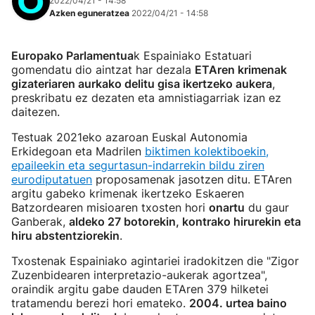
2022/04/21 - 14:58
Azken eguneratzea
2022/04/21 - 14:58
Europako Parlamentua
k Espainiako Estatuari
gomendatu dio aintzat har dezala
ETAren krimenak
gizateriaren aurkako delitu gisa ikertzeko aukera
,
preskribatu ez dezaten eta amnistiagarriak izan ez
daitezen.
Testuak 2021eko azaroan Euskal Autonomia
Erkidegoan eta Madrilen
biktimen kolektiboekin,
epaileekin eta segurtasun-indarrekin bildu ziren
eurodiputatuen
proposamenak jasotzen ditu. ETAren
argitu gabeko krimenak ikertzeko Eskaeren
Batzordearen misioaren txosten hori
onartu
du gaur
Ganberak,
aldeko 27 botorekin, kontrako hirurekin eta
hiru abstentziorekin
.
Txostenak Espainiako agintariei iradokitzen die "Zigor
Zuzenbidearen interpretazio-aukerak agortzea",
oraindik argitu gabe dauden ETAren 379 hilketei
tratamendu berezi hori emateko.
2004. urtea baino