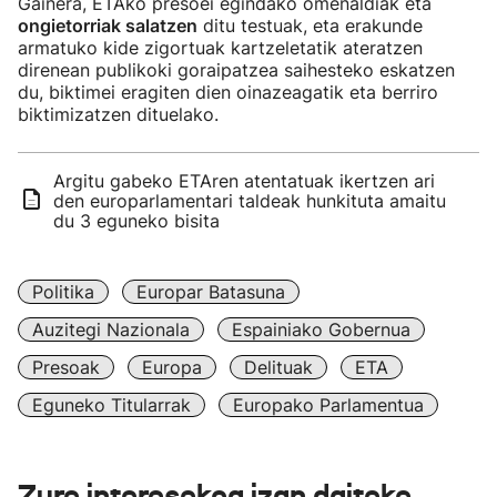
Gainera, ETAko presoei egindako omenaldiak eta
ongietorriak salatzen
ditu testuak, eta erakunde
armatuko kide zigortuak kartzeletatik ateratzen
direnean publikoki goraipatzea saihesteko eskatzen
du, biktimei eragiten dien oinazeagatik eta berriro
biktimizatzen dituelako.
Argitu gabeko ETAren atentatuak ikertzen ari
den europarlamentari taldeak hunkituta amaitu
du 3 eguneko bisita
Politika
Europar Batasuna
Auzitegi Nazionala
Espainiako Gobernua
Presoak
Europa
Delituak
ETA
Eguneko Titularrak
Europako Parlamentua
Zure interesekoa izan daiteke