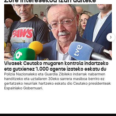
Vivasek Ceutako mugaren kontrola indartzeko
eta gutxienez 1.000 agente izateko eskatu du
Polizia Nazionaleko eta Guardia Zibileko indarrak nabarmen
handitzeko eta uztailaren 30eko sarrera masiboa berriro ez
gertatzeko neurriak hartzeko eskatu dio Ceutako presidenteak
Espainiako Gobernuari.