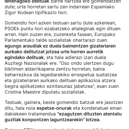
lehenagoko delituak
barne hartzea ere gomendatzen
dute; urte horretan sartu zen indarrean Espainiako
Zigor Kodean tipifikazio hori.
Gomendio hori azken testuan sartu dute azkenean,
PSOEk puntu hori ezabatzeko ahaleginak egin dituen
arren. Hain zuzen ere, zuzenketa fasean, Europako
Parlamentuko talde sozialistak ohartarazi zuen
egungo araudiak ez duela baimentzen gizateriaren
aurkako delitutzat jotzea urte horren aurretik
egindako delituak
, eta hala adierazi izan duela
Auzitegi Nazionalak ere. "Oso ondo ulertzen dugu
biktimen aldarrikapena zentzu horretan, baina
beharrezkoa da legediarekiko errespetua sustatzea
eta gizateriaren aurkako delituen aplikazioa atzera
begira aplikatzeko ezintasunaz jabetzea", esan zuen
Cristina Maestre diputatu sozialistak.
Testuak, gainera, beste gomendio batzuk ere jasotzen
ditu, hala nola
espetxe-onurak
eta kondenatuei eman
dakiekeen tratamendua
"ezagutzen dituzten atentatu
guztiak konpontzen laguntzearekin" lotzea
.