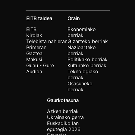
EITB taldea
Orain
EITB
Ekonomiako
Kirolak
berriak
Telebista nahieran
Gizarteko berriak
Primeran
Nazioarteko
Gaztea
berriak
Makusi
Politikako berriak
Guau - Gure
Kulturako berriak
Audioa
Teknologiako
berriak
Osasuneko
berriak
Gaurkotasuna
Azken berriak
Ukrainako gerra
Euskadiko lan
egutegia 2026