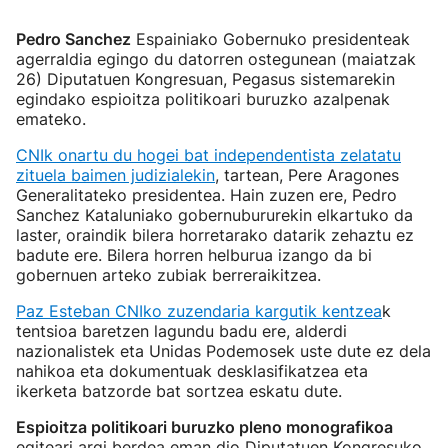
Pedro Sanchez
Espainiako Gobernuko presidenteak
agerraldia egingo du datorren ostegunean (maiatzak
26) Diputatuen Kongresuan, Pegasus sistemarekin
egindako espioitza politikoari buruzko azalpenak
emateko.
CNIk onartu du hogei bat independentista zelatatu
zituela baimen judizialekin
, tartean, Pere Aragones
Generalitateko presidentea. Hain zuzen ere, Pedro
Sanchez Kataluniako gobernubururekin elkartuko da
laster, oraindik bilera horretarako datarik zehaztu ez
badute ere. Bilera horren helburua izango da bi
gobernuen arteko zubiak berreraikitzea.
Paz Esteban CNIko zuzendaria kargutik kentzea
k
tentsioa baretzen lagundu badu ere, alderdi
nazionalistek eta Unidas Podemosek uste dute ez dela
nahikoa eta dokumentuak desklasifikatzea eta
ikerketa batzorde bat sortzea eskatu dute.
Espioitza politikoari buruzko pleno monografikoa
egiteari argi berdea eman dio Diputatuen Kongresuko