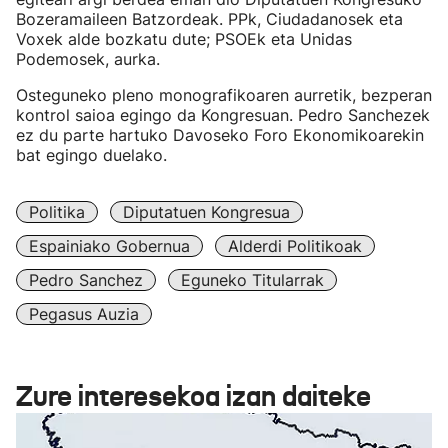
Bozeramaileen Batzordeak. PPk, Ciudadanosek eta
Voxek alde bozkatu dute; PSOEk eta Unidas
Podemosek, aurka.
Osteguneko pleno monografikoaren aurretik, bezperan
kontrol saioa egingo da Kongresuan. Pedro Sanchezek
ez du parte hartuko Davoseko Foro Ekonomikoarekin
bat egingo duelako.
Politika
Diputatuen Kongresua
Espainiako Gobernua
Alderdi Politikoak
Pedro Sanchez
Eguneko Titularrak
Pegasus Auzia
Zure interesekoa izan daiteke