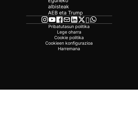
Eguneko
albisteak
AEB eta Trump
Pribatutasun politika
Lege oharra
Cookie politika
Cookieen konfigurazioa
Harremana