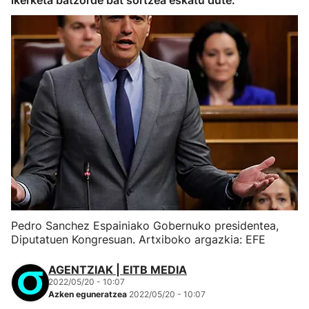
ikerketa batzorde bat sortzea eskatu dute.
Pedro Sanchez Espainiako Gobernuko presidentea,
Diputatuen Kongresuan. Artxiboko argazkia: EFE
AGENTZIAK | EITB MEDIA
2022/05/20 - 10:07
Azken eguneratzea
2022/05/20 - 10:07