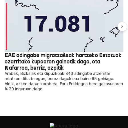
EAE adingabe migratzaileak hartzeko Estatuak
ezarritako kupoaren gainetik dago, eta
Nafarroa, berriz, azpitik
Arabak, Bizkaiak eta Gipuzkoak 843 adingabe atzerritar
artatzen dituzte egun, berez dagokiona baino 65 gehiago.
Aldiz, azken datuen arabera, Foru Erkidegoa bere gaitasunaren
% 30 inguruan dago.