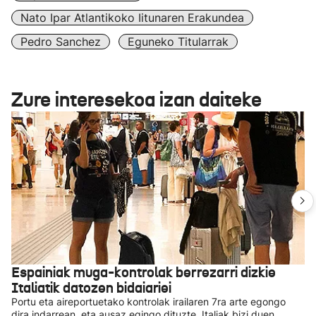
Nato Ipar Atlantikoko Iitunaren Erakundea
Pedro Sanchez
Eguneko Titularrak
Zure interesekoa izan daiteke
Espainiak muga-kontrolak berrezarri dizkie
Italiatik datozen bidaiariei
Portu eta aireportuetako kontrolak irailaren 7ra arte egongo
dira indarrean, eta ausaz egingo dituzte, Italiak bizi duen