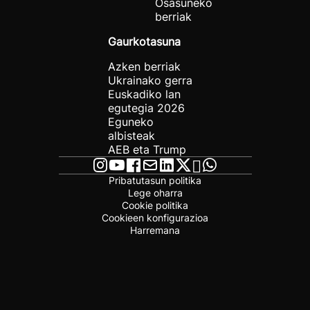
Osasuneko
berriak
Gaurkotasuna
Azken berriak
Ukrainako gerra
Euskadiko lan
egutegia 2026
Eguneko
albisteak
AEB eta Trump
Pribatutasun politika
Lege oharra
Cookie politika
Cookieen konfigurazioa
Harremana