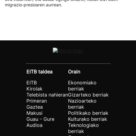
migrazio-presioaren aurrean.
EITB taldea
Orain
EITB
Ekonomiako
Kirolak
berriak
Telebista nahieran
Gizarteko berriak
Primeran
Nazioarteko
Gaztea
berriak
Makusi
Politikako berriak
Guau - Gure
Kulturako berriak
Audioa
Teknologiako
berriak