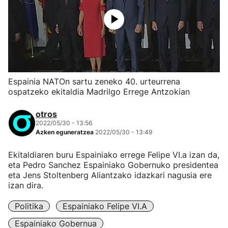
Espainia NATOn sartu zeneko 40. urteurrena
ospatzeko ekitaldia Madrilgo Errege Antzokian
otros
2022/05/30 - 13:56
Azken eguneratzea
2022/05/30 - 13:49
Ekitaldiaren buru Espainiako errege Felipe VI.a izan da,
eta Pedro Sanchez Espainiako Gobernuko presidentea
eta Jens Stoltenberg Aliantzako idazkari nagusia ere
izan dira.
Politika
Espainiako Felipe VI.a
Espainiako Gobernua