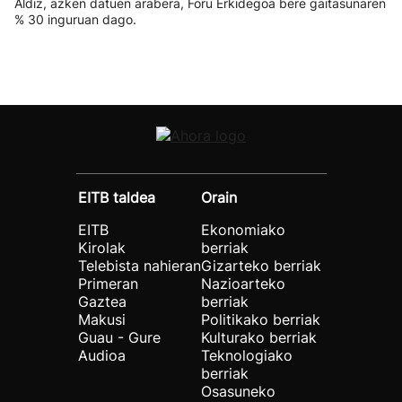
Aldiz, azken datuen arabera, Foru Erkidegoa bere gaitasunaren
% 30 inguruan dago.
EITB taldea
Orain
EITB
Ekonomiako
Kirolak
berriak
Telebista nahieran
Gizarteko berriak
Primeran
Nazioarteko
Gaztea
berriak
Makusi
Politikako berriak
Guau - Gure
Kulturako berriak
Audioa
Teknologiako
berriak
Osasuneko