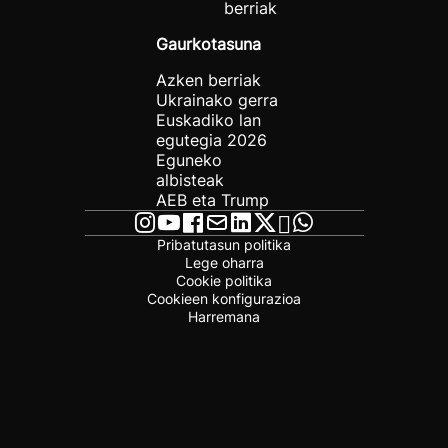
berriak
Gaurkotasuna
Azken berriak
Ukrainako gerra
Euskadiko lan
egutegia 2026
Eguneko
albisteak
AEB eta Trump
Pribatutasun politika
Lege oharra
Cookie politika
Cookieen konfigurazioa
Harremana