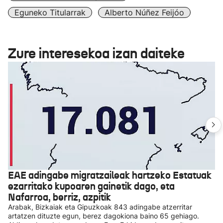
Eguneko Titularrak
Alberto Núñez Feijóo
Zure interesekoa izan daiteke
EAE adingabe migratzaileak hartzeko Estatuak
ezarritako kupoaren gainetik dago, eta
Nafarroa, berriz, azpitik
Arabak, Bizkaiak eta Gipuzkoak 843 adingabe atzerritar
artatzen dituzte egun, berez dagokiona baino 65 gehiago.