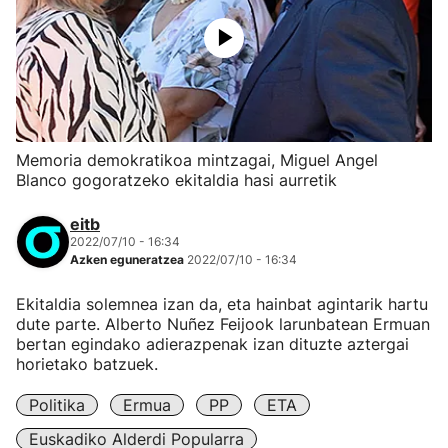
Memoria demokratikoa mintzagai, Miguel Angel
Blanco gogoratzeko ekitaldia hasi aurretik
eitb
2022/07/10 - 16:34
Azken eguneratzea
2022/07/10 - 16:34
Ekitaldia solemnea izan da, eta hainbat agintarik hartu
dute parte. Alberto Nuñez Feijook larunbatean Ermuan
bertan egindako adierazpenak izan dituzte aztergai
horietako batzuek.
Politika
Ermua
PP
ETA
Euskadiko Alderdi Popularra