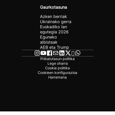
Gaurkotasuna
Azken berriak
Ukrainako gerra
Euskadiko lan
egutegia 2026
Eguneko
albisteak
AEB eta Trump
Pribatutasun politika
Lege oharra
Cookie politika
Cookieen konfigurazioa
Harremana