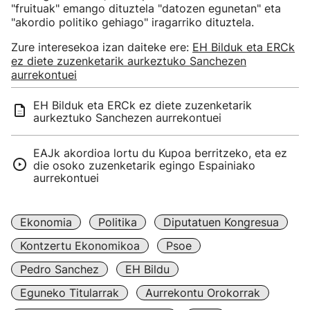
"fruituak" emango dituztela "datozen egunetan" eta
"akordio politiko gehiago" iragarriko dituztela.
Zure interesekoa izan daiteke ere:
EH Bilduk eta ERCk
ez diete zuzenketarik aurkeztuko Sanchezen
aurrekontuei
EH Bilduk eta ERCk ez diete zuzenketarik
aurkeztuko Sanchezen aurrekontuei
EAJk akordioa lortu du Kupoa berritzeko, eta ez
die osoko zuzenketarik egingo Espainiako
aurrekontuei
Ekonomia
Politika
Diputatuen Kongresua
Kontzertu Ekonomikoa
Psoe
Pedro Sanchez
EH Bildu
Eguneko Titularrak
Aurrekontu Orokorrak