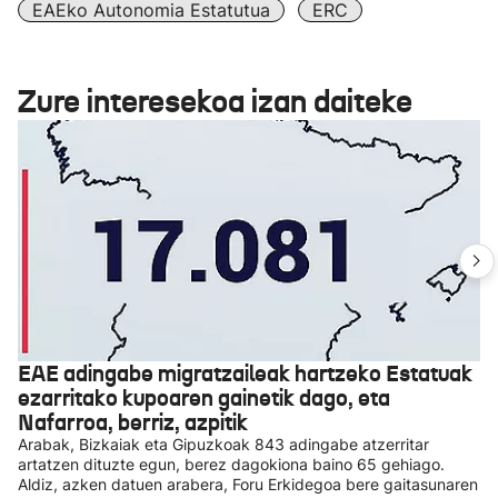
EAEko Autonomia Estatutua
ERC
Zure interesekoa izan daiteke
EAE adingabe migratzaileak hartzeko Estatuak
ezarritako kupoaren gainetik dago, eta
Nafarroa, berriz, azpitik
Arabak, Bizkaiak eta Gipuzkoak 843 adingabe atzerritar
artatzen dituzte egun, berez dagokiona baino 65 gehiago.
Aldiz, azken datuen arabera, Foru Erkidegoa bere gaitasunaren