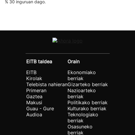
% 30 inguruan dago.
EITB taldea
Orain
EITB
Ekonomiako
Kirolak
berriak
Telebista nahieran
Gizarteko berriak
Primeran
Nazioarteko
Gaztea
berriak
Makusi
Politikako berriak
Guau - Gure
Kulturako berriak
Audioa
Teknologiako
berriak
Osasuneko
berriak