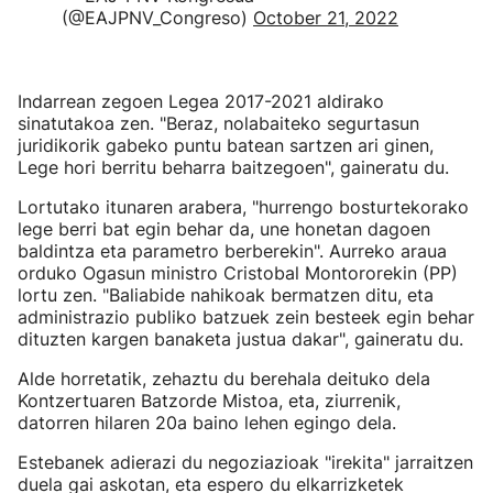
(@EAJPNV_Congreso)
October 21, 2022
Indarrean zegoen Legea 2017-2021 aldirako
sinatutakoa zen. "Beraz, nolabaiteko segurtasun
juridikorik gabeko puntu batean sartzen ari ginen,
Lege hori berritu beharra baitzegoen", gaineratu du.
Lortutako itunaren arabera, "hurrengo bosturtekorako
lege berri bat egin behar da, une honetan dagoen
baldintza eta parametro berberekin". Aurreko araua
orduko Ogasun ministro Cristobal Montororekin (PP)
lortu zen. "Baliabide nahikoak bermatzen ditu, eta
administrazio publiko batzuek zein besteek egin behar
dituzten kargen banaketa justua dakar", gaineratu du.
Alde horretatik, zehaztu du berehala deituko dela
Kontzertuaren Batzorde Mistoa, eta, ziurrenik,
datorren hilaren 20a baino lehen egingo dela.
Estebanek adierazi du negoziazioak "irekita" jarraitzen
duela gai askotan, eta espero du elkarrizketek