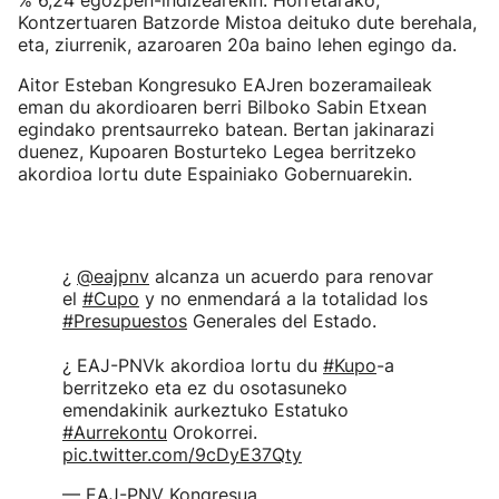
% 6,24 egozpen-indizearekin. Horretarako,
Kontzertuaren Batzorde Mistoa deituko dute berehala,
eta, ziurrenik, azaroaren 20a baino lehen egingo da.
Aitor Esteban Kongresuko EAJren bozeramaileak
eman du akordioaren berri Bilboko Sabin Etxean
egindako prentsaurreko batean. Bertan jakinarazi
duenez, Kupoaren Bosturteko Legea berritzeko
akordioa lortu dute Espainiako Gobernuarekin.
¿
@eajpnv
alcanza un acuerdo para renovar
el
#Cupo
y no enmendará a la totalidad los
#Presupuestos
Generales del Estado.
¿ EAJ-PNVk akordioa lortu du
#Kupo
-a
berritzeko eta ez du osotasuneko
emendakinik aurkeztuko Estatuko
#Aurrekontu
Orokorrei.
pic.twitter.com/9cDyE37Qty
— EAJ-PNV Kongresua