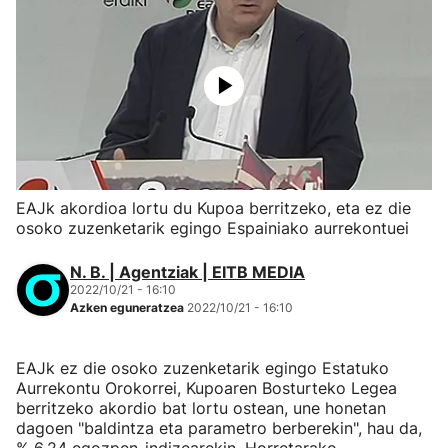
EAJk akordioa lortu du Kupoa berritzeko, eta ez die
osoko zuzenketarik egingo Espainiako aurrekontuei
N. B. | Agentziak | EITB MEDIA
2022/10/21 - 16:10
Azken eguneratzea
2022/10/21 - 16:10
EAJk ez die osoko zuzenketarik egingo Estatuko
Aurrekontu Orokorrei, Kupoaren Bosturteko Legea
berritzeko akordio bat lortu ostean, une honetan
dagoen "baldintza eta parametro berberekin", hau da,