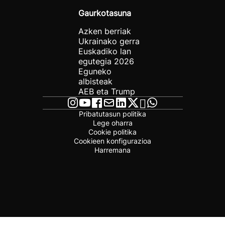
Gaurkotasuna
Azken berriak
Ukrainako gerra
Euskadiko lan
egutegia 2026
Eguneko
albisteak
AEB eta Trump
Pribatutasun politika
Lege oharra
Cookie politika
Cookieen konfigurazioa
Harremana