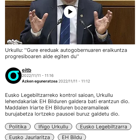
Urkullu: ''Gure ereduak autogobernuaren eraikuntza
progresiboaren alde egiten du''
eitb
2022/11/11 - 11:16
Azken eguneratzea
2022/11/11 - 11:12
Eusko Legebiltzarreko kontrol saioan, Urkullu
lehendakariak EH Bilduren galdera bati erantzun dio.
Maddalen Iriarte EH Bilduren bozeramaileak
burujabetza lortzeko pausoei buruz galdetu dio.
Politika
Iñigo Urkullu
Eusko Legebiltzarra
Eusko Jaurlaritza
EH Bildu