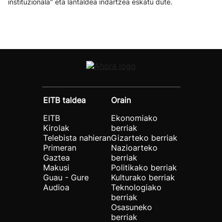
instituzionala" eta lantaldea indartzea eskatu dute.
EITB taldea
Orain
EITB
Ekonomiako
Kirolak
berriak
Telebista nahieran
Gizarteko berriak
Primeran
Nazioarteko
Gaztea
berriak
Makusi
Politikako berriak
Guau - Gure
Kulturako berriak
Audioa
Teknologiako
berriak
Osasuneko
berriak