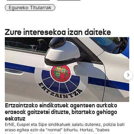
Eguneko Titularrak
Zure interesekoa izan daiteke
Ertzaintzako sindikatuek agenteen aurkako
erasoak gaitzetsi dituzte, bitarteko gehiago
eskatuz
ErNE, Euspel eta Sipe sindikatuek salatu dutenez, polizia bati
eraso egitea ezin da "normal" bihurtu. Hortaz, "babes