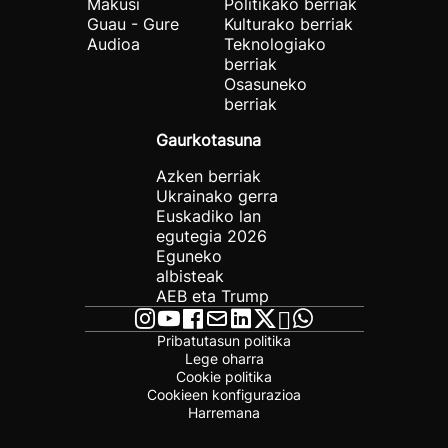
Makusi
Politikako berriak
Guau - Gure
Kulturako berriak
Audioa
Teknologiako
berriak
Osasuneko
berriak
Gaurkotasuna
Azken berriak
Ukrainako gerra
Euskadiko lan
egutegia 2026
Eguneko
albisteak
AEB eta Trump
Pribatutasun politika
Lege oharra
Cookie politika
Cookieen konfigurazioa
Harremana