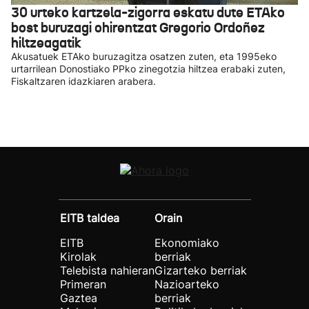
30 urteko kartzela-zigorra eskatu dute ETAko
bost buruzagi ohirentzat Gregorio Ordoñez
hiltzeagatik
Akusatuek ETAko buruzagitza osatzen zuten, eta 1995eko
urtarrilean Donostiako PPko zinegotzia hiltzea erabaki zuten,
Fiskaltzaren idazkiaren arabera.
EITB taldea
Orain
EITB
Ekonomiako
Kirolak
berriak
Telebista nahieran
Gizarteko berriak
Primeran
Nazioarteko
Gaztea
berriak