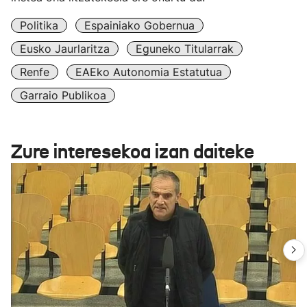
Politika
Espainiako Gobernua
Eusko Jaurlaritza
Eguneko Titularrak
Renfe
EAEko Autonomia Estatutua
Garraio Publikoa
Zure interesekoa izan daiteke