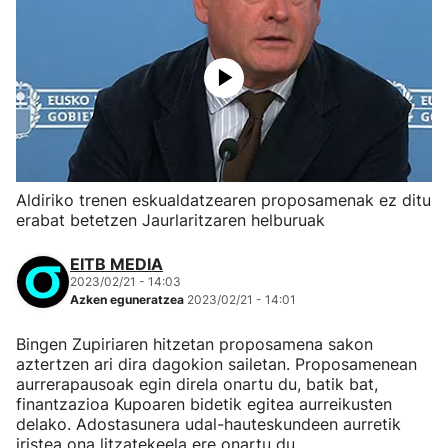
Aldiriko trenen eskualdatzearen proposamenak ez ditu
erabat betetzen Jaurlaritzaren helburuak
EITB MEDIA
2023/02/21 - 14:03
Azken eguneratzea
2023/02/21 - 14:01
Bingen Zupiriaren hitzetan proposamena sakon
aztertzen ari dira dagokion sailetan. Proposamenean
aurrerapausoak egin direla onartu du, batik bat,
finantzazioa Kupoaren bidetik egitea aurreikusten
delako. Adostasunera udal-hauteskundeen aurretik
iristea ona litzatekeela ere onartu du.