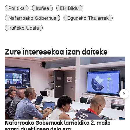
Politika
Iruñea
EH Bildu
Nafarroako Gobernua
Eguneko Titularrak
Iruñeko Udala
Zure interesekoa izan daiteke
Nafarroako Gobernuak larrialdiko 2. maila
ezarri du eklipsea dela eta