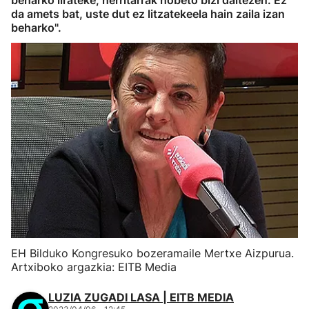
beharko lirateke, herritarrak hobeto bizi daitezen. Ez
da amets bat, uste dut ez litzatekeela hain zaila izan
beharko".
EH Bilduko Kongresuko bozeramaile Mertxe Aizpurua.
Artxiboko argazkia: EITB Media
LUZIA ZUGADI LASA | EITB MEDIA