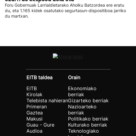
Foru Gobernuak Larrialdietarako Aholku Batzordea ere eratu
du, eta 1.165 kidek osatutako segurtasun-dispositiboa jarriko
du martxan.
EITB taldea
Orain
EITB
Ekonomiako
Kirolak
berriak
Telebista nahieran
Gizarteko berriak
Primeran
Nazioarteko
Gaztea
berriak
Makusi
Politikako berriak
Guau - Gure
Kulturako berriak
Audioa
Teknologiako