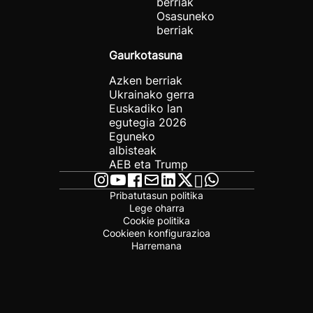
berriak
Osasuneko
berriak
Gaurkotasuna
Azken berriak
Ukrainako gerra
Euskadiko lan
egutegia 2026
Eguneko
albisteak
AEB eta Trump
Pribatutasun politika
Lege oharra
Cookie politika
Cookieen konfigurazioa
Harremana