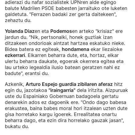
adierazi du nafar sozialistek UPNren alde egingo
balute Madrilen PSOE babesten jarraituko ote luketen
galdetuta. "Ferrazen badaki zer gerta daitekeen",
zehaztu du.
Yolanda Diaz
en eta
Podemos
en arteko "krisiaz" ere
jardun du. "Nik, pertsonalki, honek guztiak izan
ditzakeen ondorioak aintzat hartzea eskatuko nieke.
Bidea batera ez egiteak,
hondamena
ekar liezaioke
ezkerrari
. Elkarren beharra dute, eta, hortaz, elkar
ulertu beharra daukate, egoerak okerrera egitea eta
lau urteko legealdia ilusio batean geratzen nahi ez
badute", erantsi du.
Azkenik,
Arturo Espejo guardia zibilaren aferaz
hitz
egin du, jazotakoa
"iraingarria"
dela iritzita. Aizpuruak
uste du Espainiako Gobernuan badagoela gertatu
denarekin ados ez dagoenik ere. "Ondo dago babesa
erakustea, baina babes moral hori itzalean uzten dute
gisa horretako kargu igoerek. Errealitatea onartu
beharra dago, eta ezin dira horrelako gauzak jasan",
bukatu du.