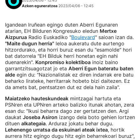
2023/04/06 - 12:45
Azken eguneratzea
2023/04/06 - 12:45
Igandean Iruñean egingo duten Aberri Egunaren
atarian, EH Bilduren Kongresuko eledun
Mertxe
Aizpurua
Radio Euskadiko "
Boulevard
" saioan izan da.
"Maite dugun herria"
leloa aukeratu dute aurtengo
hitzordurako, eta horri buruz esan du "esamolde" hori
bat datorrela "EH Bilduk herri honetan egin nahi
duenarekin".
Konpromiso kolektiboa
inoiz baino
garrantzitsuagotzat jo eta
Aberri Egun bateratu baten
alde
egin du: "Nazionalistak ez diren indarrak ere batu
beharko lirateke, herritarrak hobeto bizi daitezen. Ez
da amets bat, pentsatzen dut ez dela hain zaila".
Maiatzeko hauteskundeak
mintzagai hartuta eta
PSNren eta UPNren arteko balizko itunak ahotan, zera
esan du: "Ikusi beharra dago zer gertatzen den. Argi
daukat
Joseba Asiron
izango dela boto gehien lortzen
dituen
alkategaia
. Arduraz jokatu behar dugu.
Lehenengo urratsa da eskuinari ateak ixtea
, hortik
aurrera hitz egingo dugu hitz egin beharrekoari buruz",