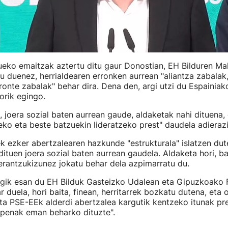
eko emaitzak aztertu ditu gaur Donostian, EH Bilduren Mah
 duenez, herrialdearen erronken aurrean "aliantza zabalak
ronte zabalak" behar dira. Dena den, argi utzi du Espainiak
orik egingo.
, joera sozial baten aurrean gaude, aldaketak nahi dituena,
eko eta beste batzuekin lideratzeko prest" daudela adierazi
 ezker abertzalearen hazkunde "estrukturala" islatzen dute
dituen joera sozial baten aurrean gaudela. Aldaketa hori, bai
erantzukizunez jokatu behar dela azpimarratu du.
egik esan du EH Bilduk Gasteizko Udalean eta Gipuzkoako 
 duela, hori baita, finean, herritarrek bozkatu dutena, eta 
a PSE-EEk alderdi abertzalea kargutik kentzeko itunak pr
lpenak eman beharko dituzte".