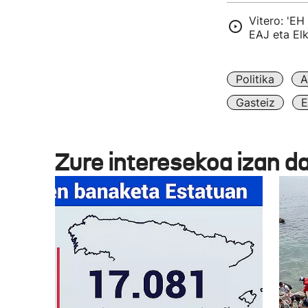
Vitero: 'EH
EAJ eta Elk
Politika
A
Gasteiz
E
Zure interesekoa izan d