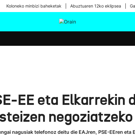
|
|
Koloneko minbizi baheketak
Abuztuaren 12ko eklipsea
Ga
tura
Ikusmiran
Egural
Osasuna
Teknologia
E-EE eta Elkarrekin d
steizen negoziatzeko
ungai nagusiak telefonoz deitu die EAJren, PSE-EEren eta