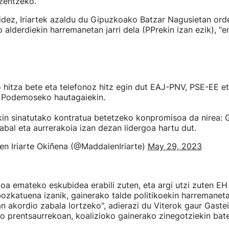
zentzeko.
idez, Iriartek azaldu du Gipuzkoako Batzar Nagusietan orde
 alderdiekin harremanetan jarri dela (PPrekin izan ezik), "
hitza bete eta telefonoz hitz egin dut EAJ-PNV, PSE-EE e
n Podemoseko hautagaiekin.
ekin sinatutako kontratua betetzeko konpromisoa da nirea:
bal eta aurrerakoia izan dezan lidergoa hartu dut.
n Iriarte Okiñena (@MaddalenIriarte)
May 29, 2023
toa emateko eskubidea erabili zuten, eta argi utzi zuten EH 
bozkatuena izanik, gainerako talde politikoekin harremaneta
n akordio zabala lortzeko", adierazi du Viterok gaur Gaste
o prentsaurrekoan, koalizioko gainerako zinegotziekin bate