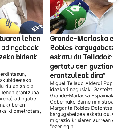
tuaren lehen
Grande-Marlaska eta
 adingabeak
Robles kargugabetzea
tzeko bideak
eskatu du Telladok: "Ceuta
gertatu den guztiaren
erdintasun,
erantzuleak dira"
 Eskubideetako
Miguel Tellado Alderdi Popularraren
u du ez zaiola
idazkari nagusiak, Gasteiztik, Fernan
n lehen erantzuna
Grande-Marlaska Espainiako
arena) adingabe
Gobernuko Barne ministroa eta
nak) beren
Margarita Robles Defentsa ministroa
laka kilometrotara,
kargugabetzea eskatu du, Ceutako
migrazio krisiaren aurrean ez dutelak
"ezer egin".