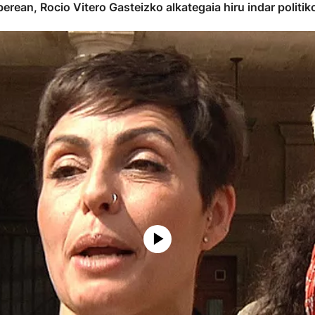
erean, Rocio Vitero Gasteizko alkategaia hiru indar politik