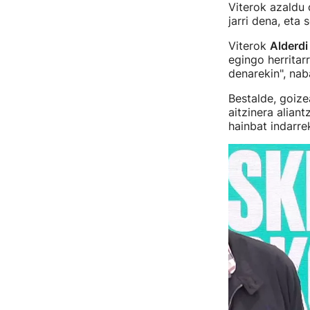
Viterok azaldu 
jarri dena, eta 
Viterok
Alderdi
egingo herrita
denarekin", na
Bestalde, goize
aitzinera alian
hainbat indarre