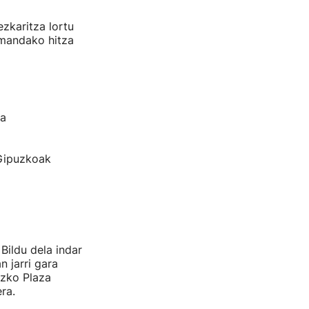
zkaritza lortu
emandako hitza
ta
 Gipuzkoak
Bildu dela indar
n jarri gara
izko Plaza
ra.