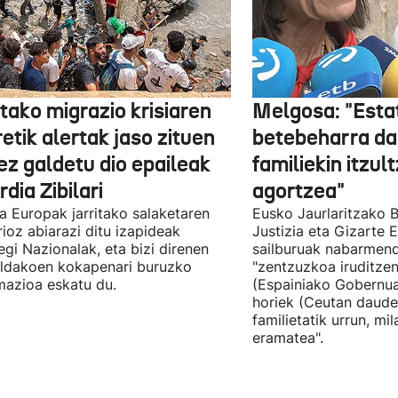
tako migrazio krisiaren
Melgosa: "Esta
etik alertak jaso zituen
betebeharra da
ez galdetu dio epaileak
familiekin itzul
dia Zibilari
agortzea"
tia Europak jarritako salaketaren
Eusko Jaurlaritzako B
ioz abiarazi ditu izapideak
Justizia eta Gizarte
egi Nazionalak, eta bizi direnen
sailburuak nabarmend
ildakoen kokapenari buruzko
"zentzuzkoa iruditze
mazioa eskatu du.
(Espainiako Gobernu
horiek (Ceutan daude
familietatik urrun, mi
eramatea".