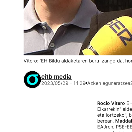
Vitero: 'EH Bildu aldaketaren buru izango da, ho
eitb media
2023/05/29 - 14:29
Azken eguneratzea
Rocio Vitero
EH 
Elkarrekin" ald
eta lortzeko", 
berean,
Maddale
EAJren, PSE-EE