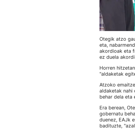
Otegik atzo gau
eta, nabarmendu
akordioak eta f
ez duela akordi
Horren hitzetan
"aldaketak egit
Atzoko emaitzek
aldaketak nahi 
behar dela eta 
Era berean, Ot
gobernatu behar
duenez, EAJk et
badituzte, "aza