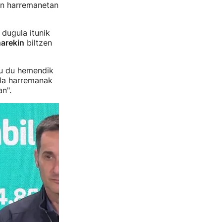
kin harremanetan
dugula itunik
narekin
biltzen
du du hemendik
ela harremanak
n".