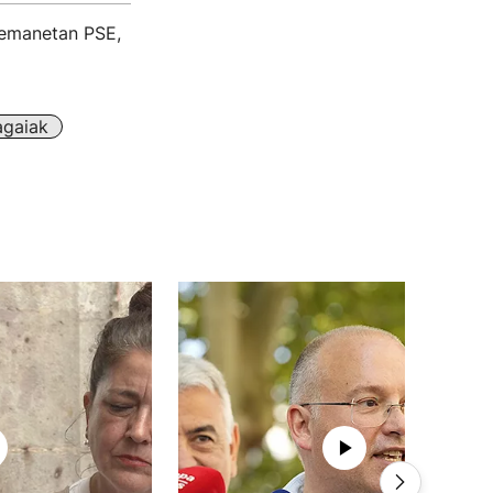
rremanetan PSE,
agaiak