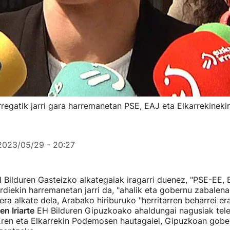
rregatik jarri gara harremanetan PSE, EAJ eta Elkarrekinekin
2023/05/29 - 20:27
Bilduren Gasteizko alkategaiak iragarri duenez, "PSE-EE, 
erdiekin harremanetan jarri da, "ahalik eta gobernu zabalen
bera alkate dela, Arabako hiriburuko "herritarren beharrei er
n Iriarte
EH Bilduren Gipuzkoako ahaldungai nagusiak tele
ren eta Elkarrekin Podemosen hautagaiei, Gipuzkoan gober