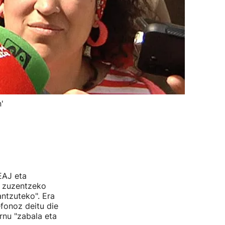
'
EAJ eta
a zuzentzeko
antzuteko". Era
fonoz deitu die
nu "zabala eta