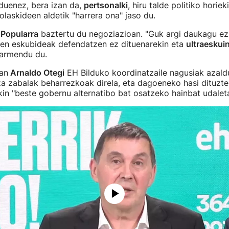
duenez, bera izan da,
pertsonalki
, hiru talde politiko horie
solaskideen aldetik "harrera ona" jaso du.
 Popularra
baztertu du negoziazioan. "Guk argi daukagu ez 
rren eskubideak defendatzen ez dituenarekin eta
ultraeskui
barmendu du.
an
Arnaldo Otegi
EH Bilduko koordinatzaile nagusiak azal
tza zabalak beharrezkoak direla, eta dagoeneko hasi dituzt
kin "beste gobernu alternatibo bat osatzeko hainbat udaleta