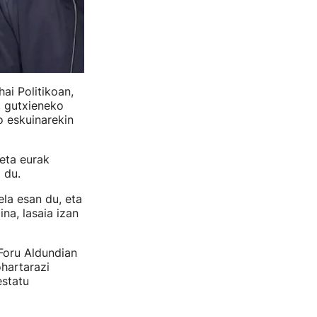
ai Politikoan,
, gutxieneko
o eskuinarekin
 eta eurak
 du.
la esan du, eta
na, lasaia izan
Foru Aldundian
ohartarazi
estatu