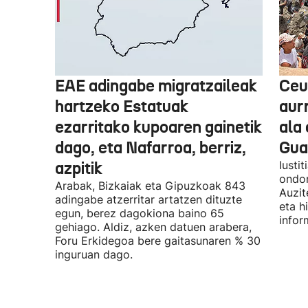
EAE adingabe migratzaileak
Ceu
hartzeko Estatuak
aurr
ezarritako kupoaren gainetik
ala 
dago, eta Nafarroa, berriz,
Guar
azpitik
Iusti
ondor
Arabak, Bizkaiak eta Gipuzkoak 843
Auzit
adingabe atzerritar artatzen dituzte
eta h
egun, berez dagokiona baino 65
infor
gehiago. Aldiz, azken datuen arabera,
Foru Erkidegoa bere gaitasunaren % 30
inguruan dago.