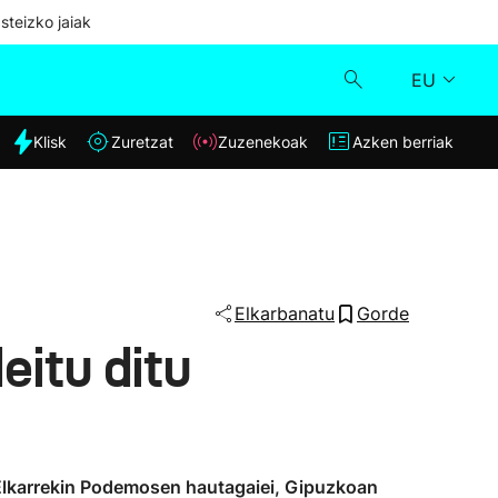
steizko jaiak
EU
dia
Klisk
Zuretzat
Zuzenekoak
Azken berriak
Klisk
Zuzenekoak
Zuretzat
Elkarbanatu
Gorde
eitu ditu
Azken berriak
 Elkarrekin Podemosen hautagaiei, Gipuzkoan