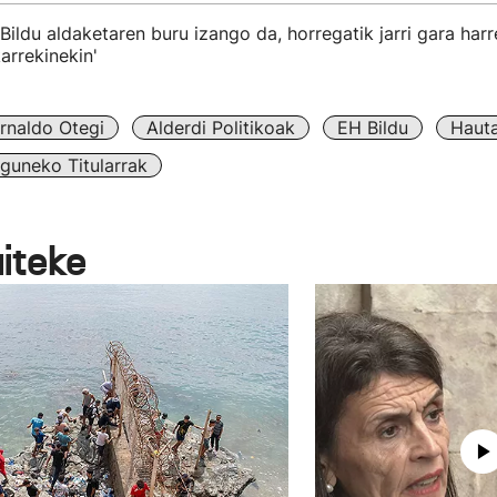
 Bildu aldaketaren buru izango da, horregatik jarri gara ha
arrekinekin'
rnaldo Otegi
Alderdi Politikoak
EH Bildu
Haut
guneko Titularrak
aiteke