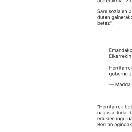
aurrerakoia" zu
Sare sozialen b
duten gainerako
betez".
Emandako 
Elkarreki
Herritarr
gobernu za
— Maddale
"Herritarrek bo
nagusia. Indar 
edukien ingurua
Berrian egindak