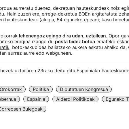
ordua aurreratu duenez, dekretuan hauteskundeak noiz egi
du. Hain zuzen ere, errege-dekretua BOEn argitaratuta zeh
en hauteskundeak (alegia, 54 eguneko epean); kasu honetan
rokorrak
lehenengoz egingo dira udan, uztailean
. Opor gara
baiteko eragina izango du
posta bidez botoa
emateko eskaer
ratik
, boto-eskubidea baliatzeko aukera eskatu ahalko da,
tan aurrez aurre edo webgunean.
hezek uztailaren 23rako deitu ditu Espainiako hauteskund
Orokorrak
Politika
Diputatuen Kongresua
obernua
Espainia
Alderdi Politikoak
Eguneko Ti
Correosen Bulegoak