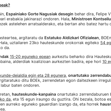
epeak?
in,
Espainiako Gorte Nagusiak desegin
behar dira, Felipe V
ari erabakia jakinarazi ondoren. Hala,
Ministroen Kontseilu
zek astelehen arratsalderako, eta bertan aho batez hartu 
asteartea, argitaratu da
Estatuko Aldizkari Ofizialean
, BOEn
 Hala, uztailaren 23ko hauteskunde orokorrak egiteko
54 eg
o da.
endak
15-20 eguneko epean
aurkeztu beharko dira Hautesk
baina, alderdiak koalizioan aurkezten badira, epe hori
10 e
kunde-deialdia egin eta 28 egunera
,
onartutako zerrendab
gitaratuko ditu BOEk, zerrendetan egon daitezkeen irregu
 labur baten ondoren.
rretan,
hauteskunde-kanpaina
onartutako zerrendaburuen b
iko da
, eta 15 egun iraungo du guztira. Ohi bezala, botoa 
en aurreko eguneko gauerdian izango da, eta horrek
hausn
ea.