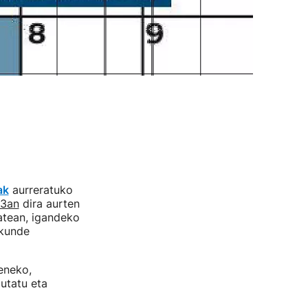
ak
aurreratuko
23an
dira aurten
atean, igandeko
skunde
eneko,
utatu eta