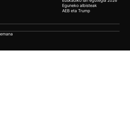
Euskadiko lan egutegia 2026
Eguneko albisteak
AEB eta Trump
remana