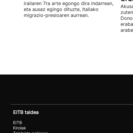
irailaren 7ra arte egongo dira indarrean,
Akusa
eta ausaz egingo dituzte, Italiako
zuten
migrazio-presioaren aurrean.
Donos
eraba
arabe
EITB taldea
EITB
Kirolak