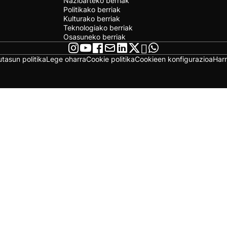
Nazioarteko berriak
Politikako berriak
Kulturako berriak
Teknologiako berriak
Osasuneko berriak
utasun politika
Lege oharra
Cookie politika
Cookieen konfigurazioa
Har