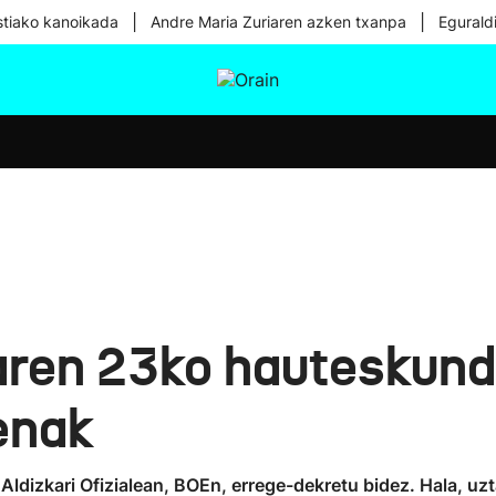
|
|
tiako kanoikada
Andre Maria Zuriaren azken txanpa
Egurald
tura
Ikusmiran
Egural
Osasuna
Teknologia
laren 23ko hauteskund
enak
o Aldizkari Ofizialean, BOEn, errege-dekretu bidez. Hala, 