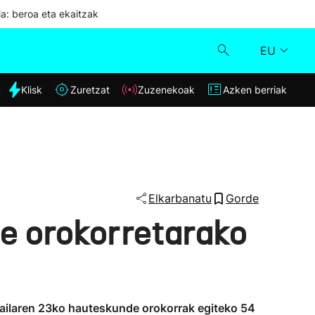
ia: beroa eta ekaitzak
EU
dia
Klisk
Zuretzat
Zuzenekoak
Azken berriak
Klisk
Zuzenekoak
Zuretzat
Elkarbanatu
Gorde
e orokorretarako
Azken berriak
uztailaren 23ko hauteskunde orokorrak egiteko 54