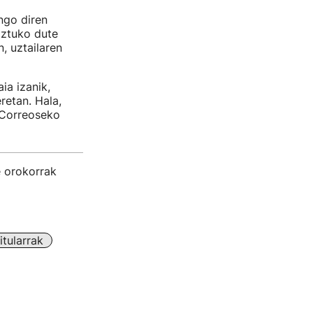
ngo diren
aztuko dute
, uztailaren
ia izanik,
etan. Hala,
 Correoseko
e orokorrak
tularrak