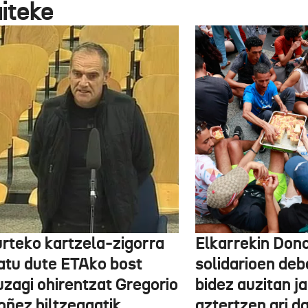
aiteke
urteko kartzela-zigorra
Elkarrekin Dono
atu dute ETAko bost
solidarioen deb
uzagi ohirentzat Gregorio
bidez auzitan j
oñez hiltzeagatik
aztertzen ari d