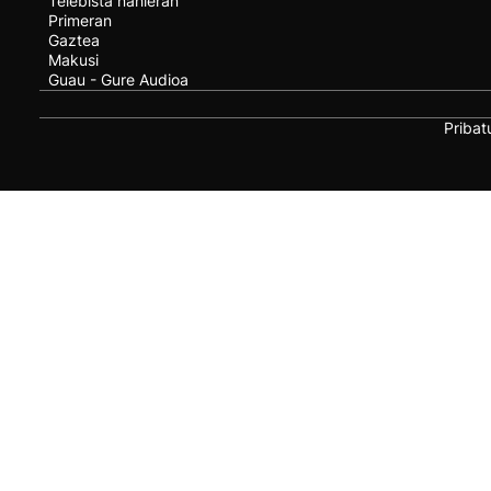
Telebista nahieran
Primeran
Gaztea
Makusi
Guau - Gure Audioa
Pribat