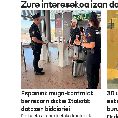
Zure interesekoa izan d
Espainiak muga-kontrolak
30 
berrezarri dizkie Italiatik
esk
datozen bidaiariei
bur
Portu eta aireportuetako kontrolak
Ord