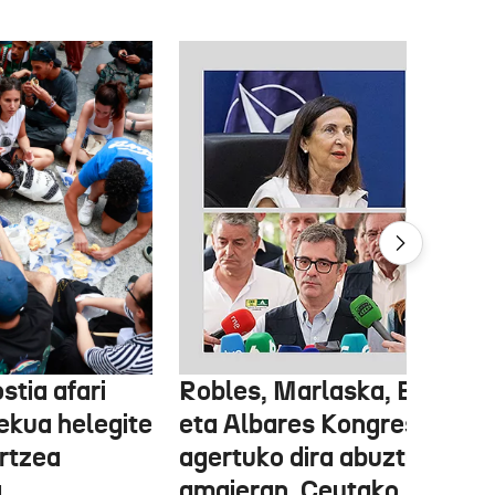
stia afari
Robles, Marlaska, Bolaños
ekua helegite
eta Albares Kongresuan
artzea
agertuko dira abuztuaren
a
amaieran, Ceutako