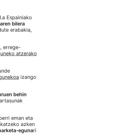
I.a Espainiako
aren bilera
dute erabakia,
, errege-
uneko atzerako
unde
gunekoa
izango
uruen behin
lartasunak
erri eman eta
eskatzeko azken
arketa-eguna
ri