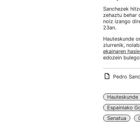
Sanchezek hitz
zehaztu behar 
noiz izango dir
23an.
Hauteskunde o
ziurrenik, nola
ekainaren hasie
edozein bulego
Pedro Sanc
Hauteskunde 
Espainiako G
Senatua