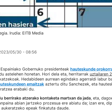
gia. Irudia: EITB Media
2023/05/30 - 08:56
Espainiako Gobernuko presidenteak
hauteskunde orokorr
 du astelehen honetan. Hori dela eta, herritarrak
uztailaren 
katzekoak. Hedabideen aurrean egindako agerraldi labur b
hauteskundeen emaitzak
aztertu ditu Sanchezek, eta haute
ratzea erabaki du.
du berrirako atzerako kontaketa martxan da jada
, eta, dago
paina abian jartzeko prozesua ere abiatu da; izan ere, dip
k aukeratzeko epeak finkatuta daude.