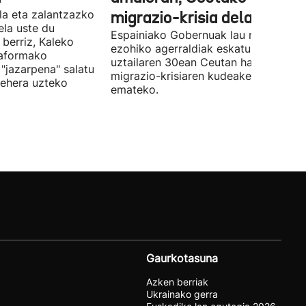
la eta zalantzazko
migrazio-krisia dela eta
uela uste du
Espainiako Gobernuak lau ministroen
 berriz, Kaleko
ezohiko agerraldiak eskatu ditu,
taformako
uztailaren 30ean Ceutan hasitako
"jazarpena" salatu
migrazio-krisiaren kudeaketaren berri
behera uzteko
emateko.
Gaurkotasuna
Azken berriak
Ukrainako gerra