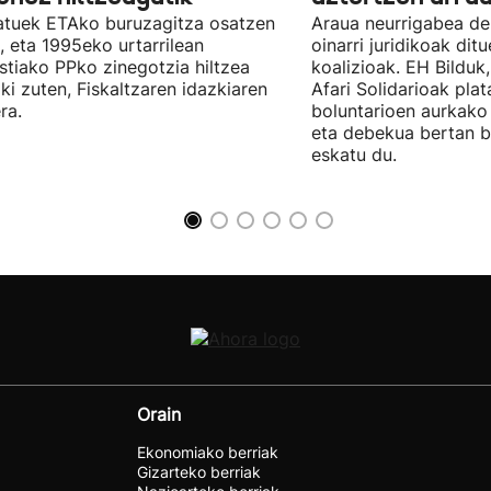
tuek ETAko buruzagitza osatzen
Araua neurrigabea de
, eta 1995eko urtarrilean
oinarri juridikoak dit
tiako PPko zinegotzia hiltzea
koalizioak. EH Bilduk,
ki zuten, Fiskaltzaren idazkiaren
Afari Solidarioak pla
ra.
boluntarioen aurkako 
eta debekua bertan 
eskatu du.
Orain
Ekonomiako berriak
Gizarteko berriak