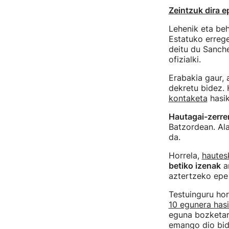
Zeintzuk dira 
Lehenik eta beh
Estatuko errege
deitu du Sanche
ofizialki.
Erabakia gaur, 
dekretu bidez.
kontaketa
hasik
Hautagai-zerr
Batzordean. Ala
da.
Horrela,
hautes
betiko izenak
ar
aztertzeko epe
Testuinguru ho
10 egunera has
eguna bozketar
emango dio bid