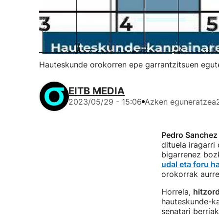
Hauteskunde orokorren epe garrantzitsuen egute
EITB MEDIA
2023/05/29 - 15:06
Azken eguneratzea
Pedro Sanchez
dituela iragarri
bigarrenez boz
udal eta foru 
orokorrak aurre
Horrela,
hitzor
hauteskunde-kan
senatari berria