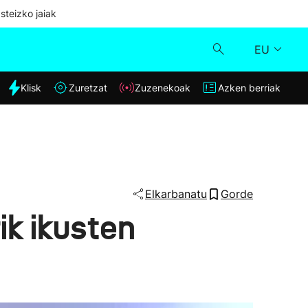
steizko jaiak
EU
dia
Klisk
Zuretzat
Zuzenekoak
Azken berriak
Klisk
Zuzenekoak
Zuretzat
Elkarbanatu
Gorde
ik ikusten
Azken berriak