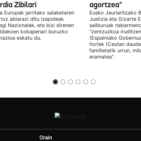
dia Zibilari
agortzea"
tia Europak jarritako salaketaren
Eusko Jaurlaritzako B
ioz abiarazi ditu izapideak
Justizia eta Gizarte
egi Nazionalak, eta bizi direnen
sailburuak nabarmend
ildakoen kokapenari buruzko
"zentzuzkoa iruditze
mazioa eskatu du.
(Espainiako Gobernu
horiek (Ceutan daude
familietatik urrun, mi
eramatea".
Orain