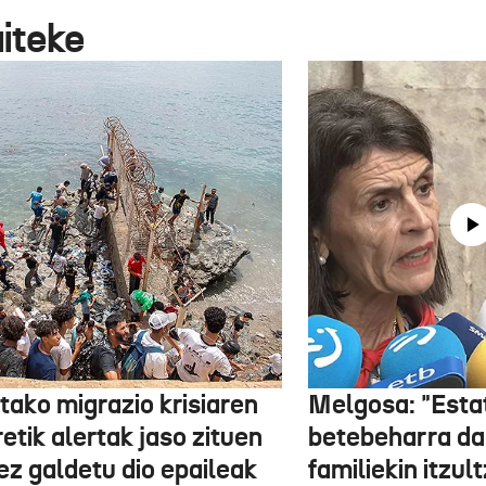
aiteke
tako migrazio krisiaren
Melgosa: "Esta
etik alertak jaso zituen
betebeharra da
ez galdetu dio epaileak
familiekin itzul