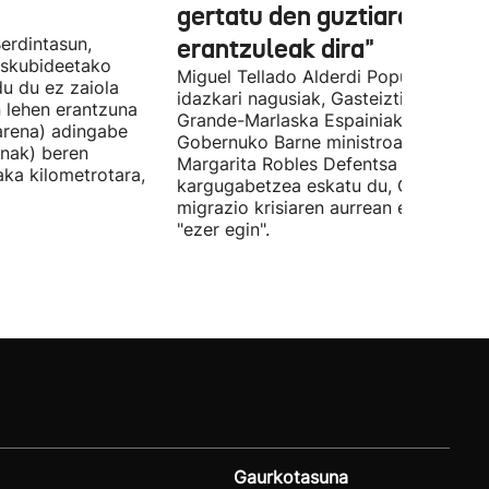
gertatu den guztiaren
erdintasun,
erantzuleak dira"
 Eskubideetako
Miguel Tellado Alderdi Popularraren
u du ez zaiola
idazkari nagusiak, Gasteiztik, Fernan
n lehen erantzuna
Grande-Marlaska Espainiako
arena) adingabe
Gobernuko Barne ministroa eta
nak) beren
Margarita Robles Defentsa ministroa
laka kilometrotara,
kargugabetzea eskatu du, Ceutako
migrazio krisiaren aurrean ez dutelak
"ezer egin".
Gaurkotasuna