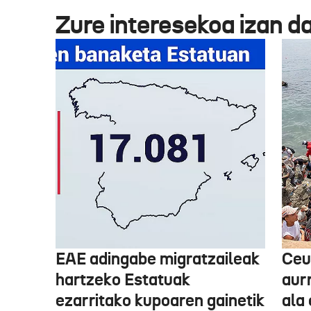
Zure interesekoa izan d
EAE adingabe migratzaileak
Ceu
hartzeko Estatuak
aurr
ezarritako kupoaren gainetik
ala 