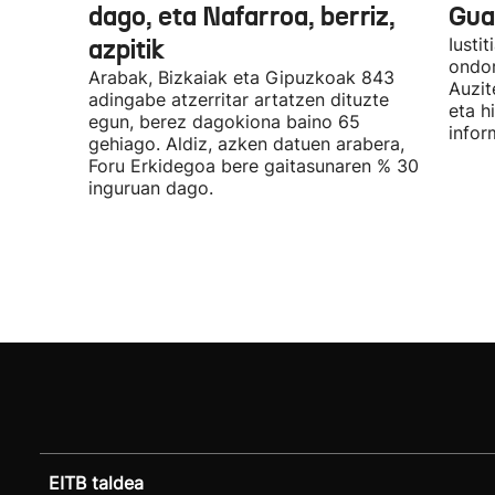
dago, eta Nafarroa, berriz,
Guar
azpitik
Iusti
ondor
Arabak, Bizkaiak eta Gipuzkoak 843
Auzit
adingabe atzerritar artatzen dituzte
eta h
egun, berez dagokiona baino 65
infor
gehiago. Aldiz, azken datuen arabera,
Foru Erkidegoa bere gaitasunaren % 30
inguruan dago.
EITB taldea