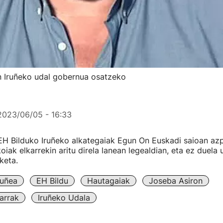
en Iruñeko udal gobernua osatzeko
2023/06/05 - 16:33
EH Bilduko Iruñeko alkategaiak Egun On Euskadi saioan az
oiak elkarrekin aritu direla lanean legealdian, eta ez duela 
keta.
ruñea
EH Bildu
Hautagaiak
Joseba Asiron
arrak
Iruñeko Udala