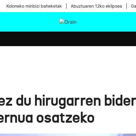
|
|
Koloneko minbizi baheketak
Abuztuaren 12ko eklipsea
Ga
tura
Ikusmiran
Egural
Osasuna
Teknologia
z du hirugarren bider
ernua osatzeko