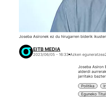
Joseba Asironek ez du hirugarren biderik ikust
EITB MEDIA
2023/06/05 - 16:33
Azken eguneratzea
Joseba Asiron 
alderdi aurrerak
jarritako bazter
Politika
I
Eguneko Titul