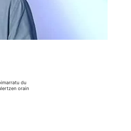
pimarratu du
ulertzen orain