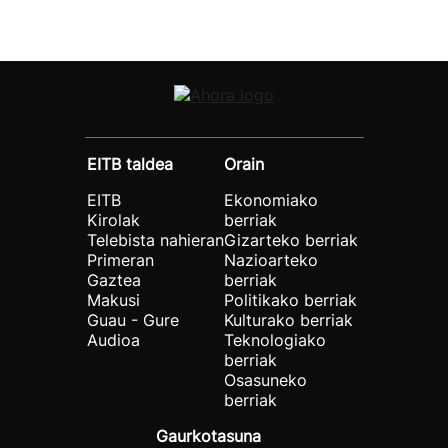
EITB taldea
Orain
EITB
Ekonomiako
Kirolak
berriak
Telebista nahieran
Gizarteko berriak
Primeran
Nazioarteko
Gaztea
berriak
Makusi
Politikako berriak
Guau - Gure
Kulturako berriak
Audioa
Teknologiako
berriak
Osasuneko
berriak
Gaurkotasuna