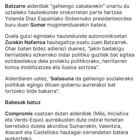
Batzarre
alderdiak "gehiengo zabalarekin" onartu du
uztaileko hauteskunde orokorretan parte hartzea
Yolanda Diaz Espainiako Gobernuko presidenteordea
buru duen
Sumar
mugimenduarekin batera.
Duela gutxi egindako hauteskunde autonomikoetan
Zurekin Nafarroa
hautagaitza osatu zuen Batzarrek.
Ohar baten bidez adierazi duenez, "jakin badakigu
herrialdeko ezkerreko indar politiko guztiek bat egitea
ezinbestekoa dela proiektu politikorako, herritarren
botoa mobilizatzea eta ilusioa sortzea".
Alderdiaren ustez, "
batasuna
da gehiengo sozialerako
politikak egingo dituen gobernu aurrerakoi bat
lortzeko bide bakarra".
Babesak batuz
Compromis
osatzen duten alderdiek (Més, Iniciativa
eta Verds-Equo) aurreikusten dute ostiral honetan
berretsiko dutela akordioa Sumarrekin, Valentzia,
Alacant eta Castelloko hautagai-zerrendetan batera
aurkezteko.