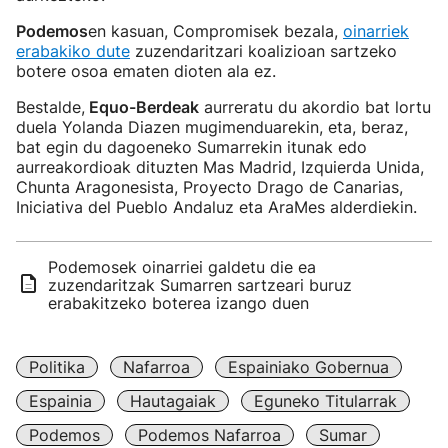
Podemos
en kasuan, Compromisek bezala,
oinarriek
erabakiko dute
zuzendaritzari koalizioan sartzeko
botere osoa ematen dioten ala ez.
Bestalde,
Equo-Berdeak
aurreratu du akordio bat lortu
duela Yolanda Diazen mugimenduarekin, eta, beraz,
bat egin du dagoeneko Sumarrekin itunak edo
aurreakordioak dituzten Mas Madrid, Izquierda Unida,
Chunta Aragonesista, Proyecto Drago de Canarias,
Iniciativa del Pueblo Andaluz eta AraMes alderdiekin.
Podemosek oinarriei galdetu die ea
zuzendaritzak Sumarren sartzeari buruz
erabakitzeko boterea izango duen
Politika
Nafarroa
Espainiako Gobernua
Espainia
Hautagaiak
Eguneko Titularrak
Podemos
Podemos Nafarroa
Sumar