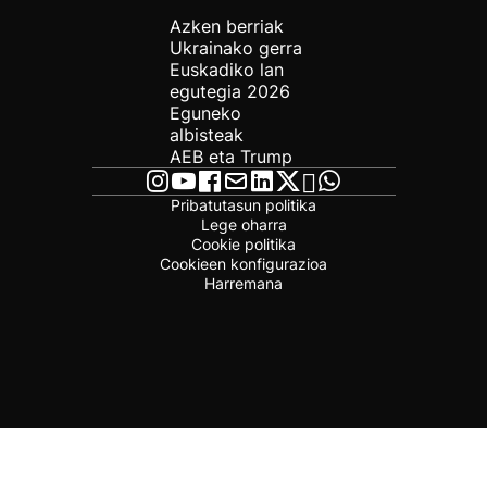
Azken berriak
Ukrainako gerra
Euskadiko lan
egutegia 2026
Eguneko
albisteak
AEB eta Trump
Pribatutasun politika
Lege oharra
Cookie politika
Cookieen konfigurazioa
Harremana