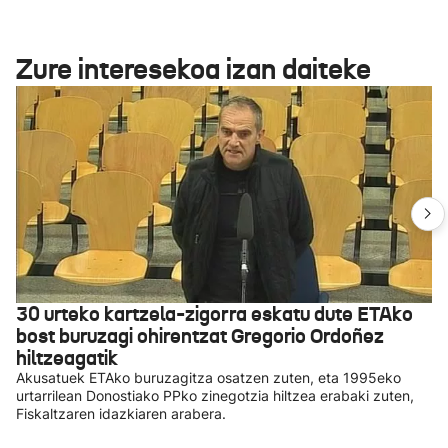
Zure interesekoa izan daiteke
30 urteko kartzela-zigorra eskatu dute ETAko
bost buruzagi ohirentzat Gregorio Ordoñez
hiltzeagatik
Akusatuek ETAko buruzagitza osatzen zuten, eta 1995eko
urtarrilean Donostiako PPko zinegotzia hiltzea erabaki zuten,
Fiskaltzaren idazkiaren arabera.