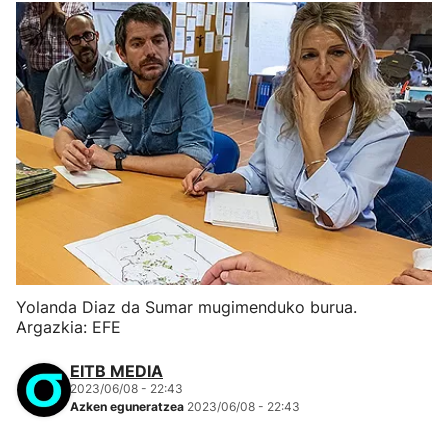
Yolanda Diaz da Sumar mugimenduko burua.
Argazkia: EFE
EITB MEDIA
2023/06/08 - 22:43
Azken eguneratzea
2023/06/08 - 22:43