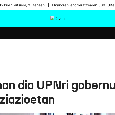
|
xikiren jaitsiera, zuzenean
Elkanoren lehorreratzearen 500. Urte
tura
Ikusmiran
Egural
Osasuna
Teknologia
an dio UPNri gobernu
ziazioetan