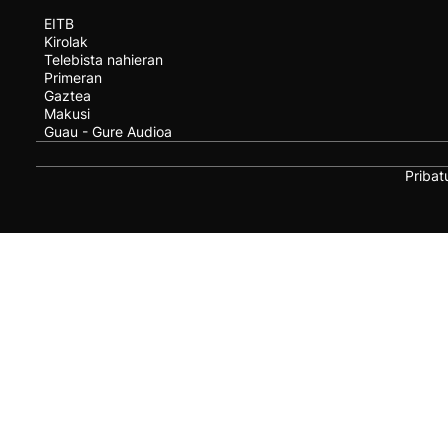
EITB
Kirolak
Telebista nahieran
Primeran
Gaztea
Makusi
Guau - Gure Audioa
Pribat