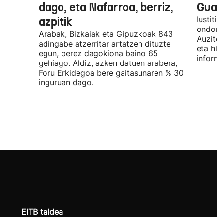
dago, eta Nafarroa, berriz,
Guar
azpitik
Iusti
ondor
Arabak, Bizkaiak eta Gipuzkoak 843
Auzit
adingabe atzerritar artatzen dituzte
eta h
egun, berez dagokiona baino 65
infor
gehiago. Aldiz, azken datuen arabera,
Foru Erkidegoa bere gaitasunaren % 30
inguruan dago.
EITB taldea