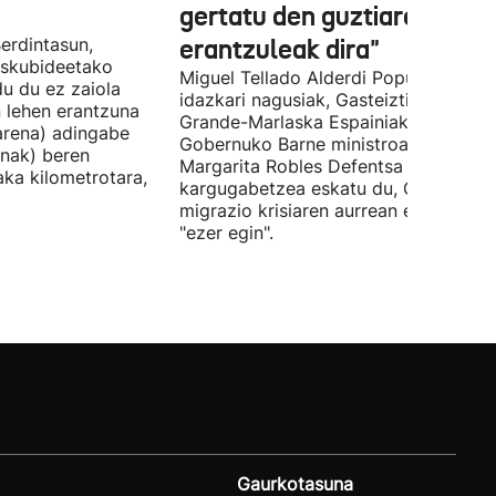
gertatu den guztiaren
erdintasun,
erantzuleak dira"
 Eskubideetako
Miguel Tellado Alderdi Popularraren
u du ez zaiola
idazkari nagusiak, Gasteiztik, Fernan
n lehen erantzuna
Grande-Marlaska Espainiako
arena) adingabe
Gobernuko Barne ministroa eta
nak) beren
Margarita Robles Defentsa ministroa
laka kilometrotara,
kargugabetzea eskatu du, Ceutako
migrazio krisiaren aurrean ez dutelak
"ezer egin".
Gaurkotasuna