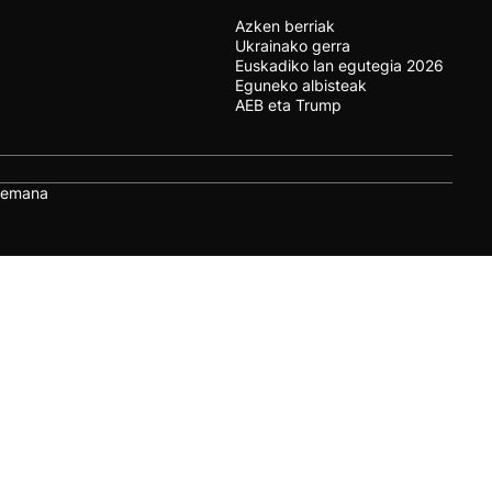
Azken berriak
Ukrainako gerra
Euskadiko lan egutegia 2026
Eguneko albisteak
AEB eta Trump
remana