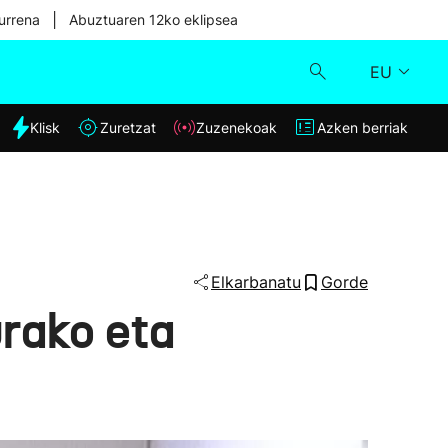
|
urrena
Abuztuaren 12ko eklipsea
EU
dia
Klisk
Zuretzat
Zuzenekoak
Azken berriak
Klisk
Zuzenekoak
Zuretzat
Elkarbanatu
Gorde
rako eta
Azken berriak