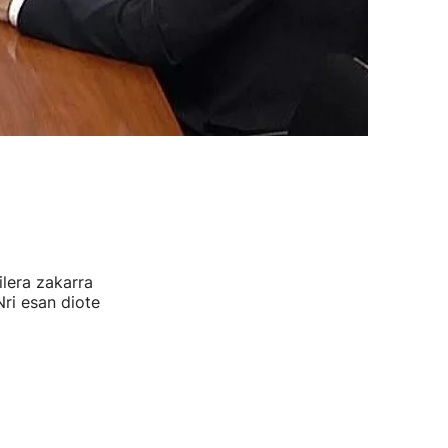
lera zakarra
Nri esan diote