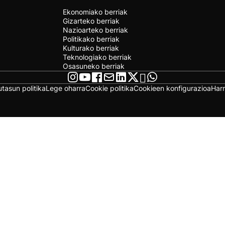
Ekonomiako berriak
Gizarteko berriak
Nazioarteko berriak
Politikako berriak
Kulturako berriak
Teknologiako berriak
Osasuneko berriak
utasun politika
Lege oharra
Cookie politika
Cookieen konfigurazioa
Har