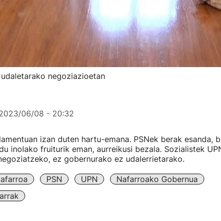
udaletarako negoziazioetan
2023/06/08 - 20:32
lamentuan izan duten hartu-emana. PSNek berak esanda, bi
du inolako fruiturik eman, aurreikusi bezala. Sozialistek UP
negoziatzeko, ez gobernurako ez udalerrietarako.
afarroa
PSN
UPN
Nafarroako Gobernua
arrak