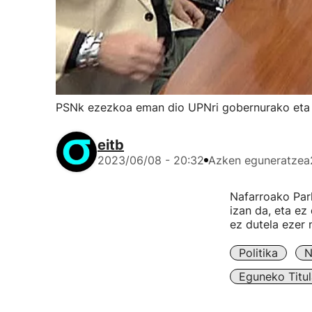
PSNk ezezkoa eman dio UPNri gobernurako eta 
eitb
2023/06/08 - 20:32
Azken eguneratzea
Nafarroako Par
izan da, eta ez 
ez dutela ezer 
Politika
N
Eguneko Titul