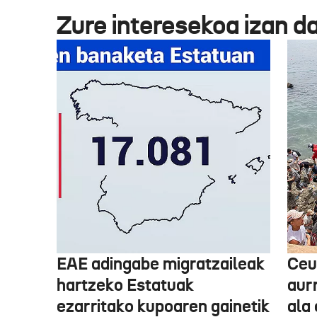
Zure interesekoa izan d
EAE adingabe migratzaileak
Ceu
hartzeko Estatuak
aurr
ezarritako kupoaren gainetik
ala 