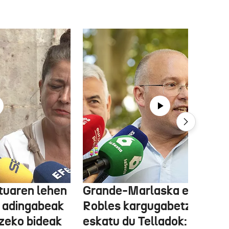
tuaren lehen
Grande-Marlaska eta
 adingabeak
Robles kargugabetzea
tzeko bideak
eskatu du Telladok: "Ceuta