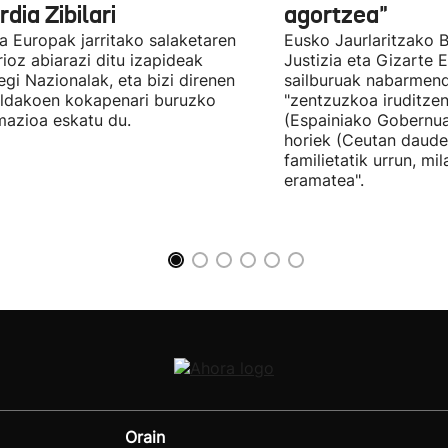
dia Zibilari
agortzea"
tia Europak jarritako salaketaren
Eusko Jaurlaritzako B
ioz abiarazi ditu izapideak
Justizia eta Gizarte
egi Nazionalak, eta bizi direnen
sailburuak nabarmend
ildakoen kokapenari buruzko
"zentzuzkoa iruditze
mazioa eskatu du.
(Espainiako Gobernu
horiek (Ceutan daude
familietatik urrun, mi
eramatea".
Orain