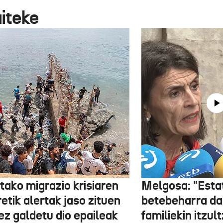
aiteke
tako migrazio krisiaren
Melgosa: "Esta
etik alertak jaso zituen
betebeharra da
ez galdetu dio epaileak
familiekin itzul