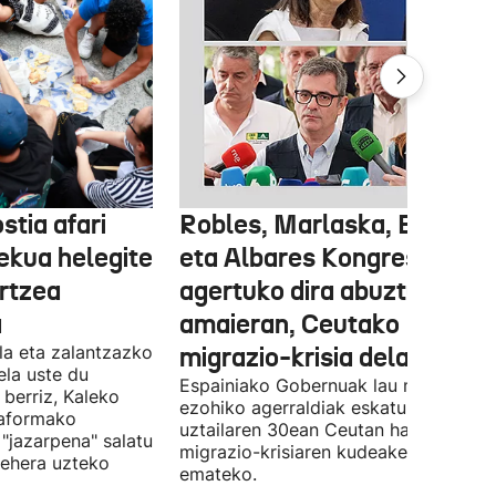
stia afari
Robles, Marlaska, Bolaños
ekua helegite
eta Albares Kongresuan
artzea
agertuko dira abuztuaren
a
amaieran, Ceutako
la eta zalantzazko
migrazio-krisia dela eta
uela uste du
Espainiako Gobernuak lau ministroen
 berriz, Kaleko
ezohiko agerraldiak eskatu ditu,
taformako
uztailaren 30ean Ceutan hasitako
"jazarpena" salatu
migrazio-krisiaren kudeaketaren berri
behera uzteko
emateko.