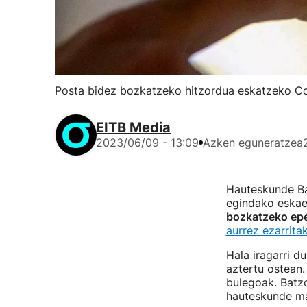
Posta bidez bozkatzeko hitzordua eskatzeko Co
EITB Media
2023/06/09 - 13:09
Azken eguneratzea
Hauteskunde Ba
egindako eskae
bozkatzeko ep
aurrez ezarrit
Hala iragarri d
aztertu ostean.
bulegoak. Batz
hauteskunde ma