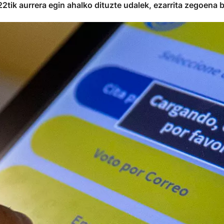
tik aurrera egin ahalko dituzte udalek, ezarrita zegoena b