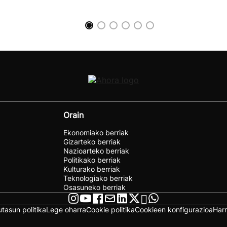
Orain
Ekonomiako berriak
Gizarteko berriak
Nazioarteko berriak
Politikako berriak
Kulturako berriak
Teknologiako berriak
Osasuneko berriak
utasun politika
Lege oharra
Cookie politika
Cookieen konfigurazioa
Har