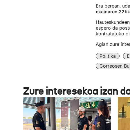
Era berean, ud
ekainaren 22tik
Hauteskundeen a
espero da posta
kontratatuko di
Agian zure int
Politika
E
Correosen Bu
Zure interesekoa izan d