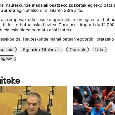
alei hauteskunde
mahaiak osatzeko zozketak
egiteko data a
 aurrera
egin ahalko dira, hilaren 28ra arte.
urrerapenak uda sasoiko oporraldiarekin egiten du bat au
 bidezko botoa asko haztea. Correosek iragarri du 12.000 
tuela eskubidea bermatu ahal izateko.
eresekoa da:
Hauteskunde mahai batean egotetik libratzeko 
spainia
Eguneko Titularrak
Oporrak
Uda
legoak
aiteke