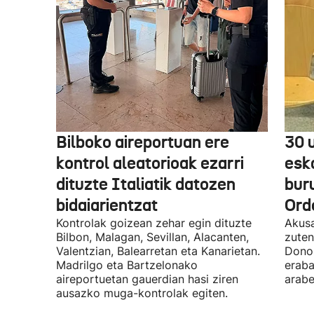
Bilboko aireportuan ere
30 
kontrol aleatorioak ezarri
esk
dituzte Italiatik datozen
bur
bidaiarientzat
Ord
Kontrolak goizean zehar egin dituzte
Akusa
Bilbon, Malagan, Sevillan, Alacanten,
zuten
Valentzian, Balearretan eta Kanarietan.
Donos
Madrilgo eta Bartzelonako
eraba
aireportuetan gauerdian hasi ziren
arabe
ausazko muga-kontrolak egiten.