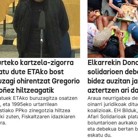
urteko kartzela-zigorra
Elkarrekin Dono
atu dute ETAko bost
solidarioen deb
uzagi ohirentzat Gregorio
bidez auzitan j
oñez hiltzeagatik
aztertzen ari d
tuek ETAko buruzagitza osatzen
Araua neurrigabea de
, eta 1995eko urtarrilean
oinarri juridikoak dit
tiako PPko zinegotzia hiltzea
koalizioak. EH Bilduk,
ki zuten, Fiskaltzaren idazkiaren
Afari Solidarioak pla
ra.
boluntarioen aurkako 
eta debekua bertan 
eskatu du.