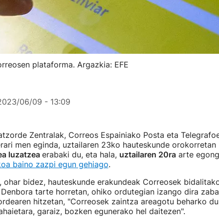
rreosen plataforma. Argazkia: EFE
2023/06/09 - 13:09
tzorde Zentralak, Correos Espainiako Posta eta Telegrafo
rari men eginda, uztailaren 23ko hauteskunde orokorretan
ea luzatzea
erabaki du, eta hala,
uztailaren 20ra
arte egong
akoa baino zazpi egun gehiago
.
u, ohar bidez, hauteskunde erakundeak Correosek bidalitak
 Denbora tarte horretan, ohiko ordutegian izango dira zaba
ordearen hitzetan, "Correosek zaintza areagotu beharko du
haietara, garaiz, bozken egunerako hel daitezen".