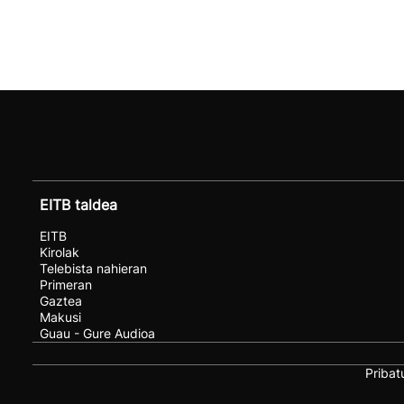
EITB taldea
EITB
Kirolak
Telebista nahieran
Primeran
Gaztea
Makusi
Guau - Gure Audioa
Pribat