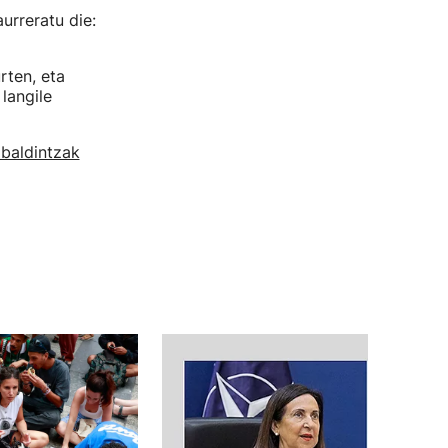
urreratu die:
rten, eta
langile
baldintzak