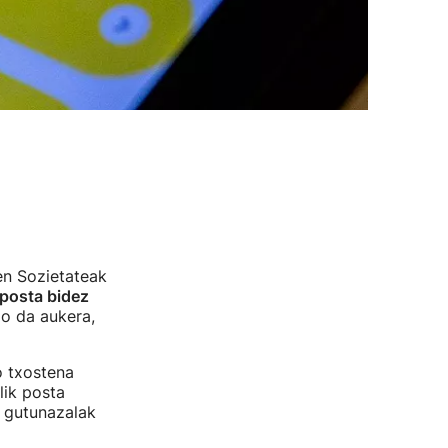
en Sozietateak
posta bidez
o da aukera,
o txostena
lik posta
 gutunazalak