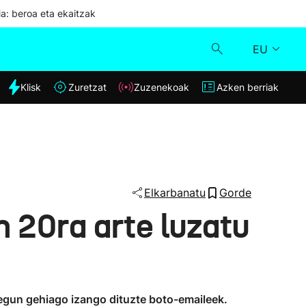
ia: beroa eta ekaitzak
EU
dia
Klisk
Zuretzat
Zuzenekoak
Azken berriak
Klisk
Zuzenekoak
Zuretzat
Elkarbanatu
Gorde
 20ra arte luzatu
Azken berriak
i egun gehiago izango dituzte boto-emaileek.