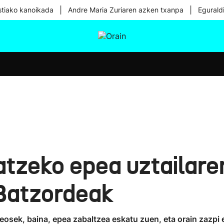
|
|
tiako kanoikada
Andre Maria Zuriaren azken txanpa
Egurald
tura
Ikusmiran
Egural
Osasuna
Teknologia
tzeko epea uztailaren
Batzordeak
rreosek, baina, epea zabaltzea eskatu zuen, eta orain zazp