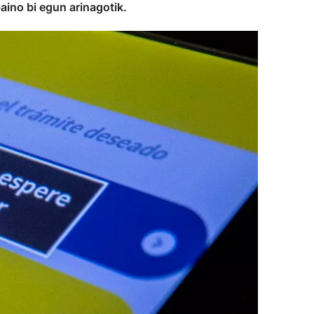
aino bi egun arinagotik.