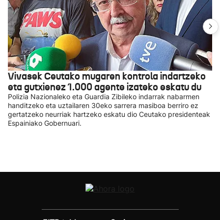
Vivasek Ceutako mugaren kontrola indartzeko
eta gutxienez 1.000 agente izateko eskatu du
Polizia Nazionaleko eta Guardia Zibileko indarrak nabarmen
handitzeko eta uztailaren 30eko sarrera masiboa berriro ez
gertatzeko neurriak hartzeko eskatu dio Ceutako presidenteak
Espainiako Gobernuari.