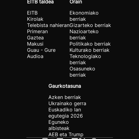
EITB taldea
Orain
EITB
Ekonomiako
Kirolak
berriak
Telebista nahieran
Gizarteko berriak
Primeran
Nazioarteko
Gaztea
berriak
Makusi
Politikako berriak
Guau - Gure
Kulturako berriak
Audioa
Teknologiako
berriak
Osasuneko
berriak
Gaurkotasuna
Azken berriak
Ukrainako gerra
Euskadiko lan
egutegia 2026
Eguneko
albisteak
AEB eta Trump