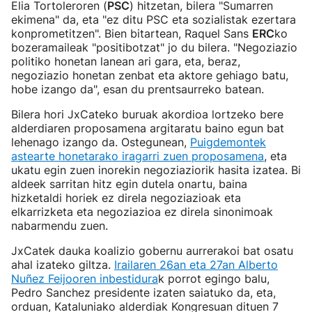
Elia Tortoleroren (
PSC
) hitzetan, bilera "Sumarren
ekimena" da, eta "ez ditu PSC eta sozialistak ezertara
konprometitzen". Bien bitartean, Raquel Sans
ERC
ko
bozeramaileak "positibotzat" jo du bilera. "Negoziazio
politiko honetan lanean ari gara, eta, beraz,
negoziazio honetan zenbat eta aktore gehiago batu,
hobe izango da", esan du prentsaurreko batean.
Bilera hori JxCateko buruak akordioa lortzeko bere
alderdiaren proposamena argitaratu baino egun bat
lehenago izango da. Ostegunean,
Puigdemontek
astearte honetarako iragarri zuen proposamena
, eta
ukatu egin zuen inorekin negoziaziorik hasita izatea. Bi
aldeek sarritan hitz egin dutela onartu, baina
hizketaldi horiek ez direla negoziazioak eta
elkarrizketa eta negoziazioa ez direla sinonimoak
nabarmendu zuen.
JxCatek dauka koalizio gobernu aurrerakoi bat osatu
ahal izateko giltza.
Irailaren 26an eta 27an Alberto
Nuñez Feijooren inbestidura
k porrot egingo balu,
Pedro Sanchez presidente izaten saiatuko da, eta,
orduan, Kataluniako alderdiak Kongresuan dituen 7