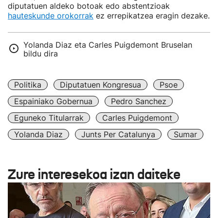
diputatuen aldeko botoak edo abstentzioak
hauteskunde orokorrak
ez errepikatzea eragin dezake.
Yolanda Diaz eta Carles Puigdemont Bruselan
bildu dira
Politika
Diputatuen Kongresua
Psoe
Espainiako Gobernua
Pedro Sanchez
Eguneko Titularrak
Carles Puigdemont
Yolanda Diaz
Junts Per Catalunya
Sumar
Zure interesekoa izan daiteke