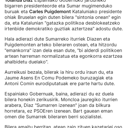
Yolanda Diaz
Espainiako Gobernuko jarduneko
bigarren presidenteorde eta Sumar mugimenduko
buruak eta
Carles Puigdemont
Kataluniako presidente
ohiak Bruselan egin duten bilera "sintonia onean" egin
da, eta Katalunian "gatazka politikoa desblokeatzeko
irtenbide demokratiko guztiak aztertzea" adostu dute.
Hala adierazi dute Sumarreko iturriek Diazen eta
Puigdemonten arteko bileraren ostean, eta hitzordu
"emankorra" izan dela esan dute, "bi alderdi politikoen
artean harreman normalizatua eta egonkorra ezartzea
ahalbidetu duelako".
Aurreikusi bezala, bilerak ia hiru ordu iraun du, eta
Jaume Asens En Comu Podemeko buruzagiak eta
Antoni Comin eurodiputatuak ere parte hartu dute.
Espainiako Gobernuak, baina, adierazi du ez duela
bilera honekin zerikusirik. Moncloa jauregiko iturrien
arabera, Diaz "Sumarren izenean" joan da bilkura
horretara, ez PSOEren izenean. Bart gauean eman
omen die Sumarrek bileraren berri sozialistei.
Bilera amaitu berritan, atean zain zituen kazetariei oso