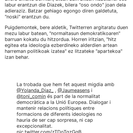
labur erantzun die Diazek, bilera "oso ondo" joan dela
adieraziz. Batzar gehiago egongo diren galdetuta,
"noski" erantzun du.
Puigdemontek, bere aldetik, Twitterren argitaratu duen
mezu labur batean, "normaltasun demokratikoaren"
barruan kokatu du hitzordua. Horren iritzian, "hitz
egitea eta ideologia ezberdineko alderdien artean
harreman politikoak izatea" ez litzateke "apartekoa"
izan behar.
La trobada que hem fet aquest migdia amb
@Yolanda_Diaz_
,
@Jaumeasens
i
@toni_comin
és part de la normalitat
democràtica a la Unió Europea. Dialogar i
mantenir relacions polítiques entre
formacions de diferents ideologies no
hauria de ser cap sorpresa, ni cap
excepcionalitat.
pic.twitter.com/zTDoTgzGgB