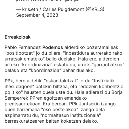
— krls.eth / Carles Puigdemont (@KRLS)
September 4, 2023
Erreakzioak
Pablo Fernandez
Podemos
alderdiko bozeramaileak
"positibotzat" jo du bilera, "inbestidura aurrerakoirako
urratsak emateko" balio duelako. Hala ere, alderdien
arteko "koordinazioa" eskatu du, urrats "garrantzitsua"
delako eta "koordinazioa" behar duelako.
PPk
, bere aldetik, "eskandalutzat" jo du "Justiziatik
ihesi dagoen" batekin biltzea, eta "edozein konbentzio
politiko" hausten duela uste du. Hala adierazi du Borja
Semperrek PPren egoitzan emandako
prentsaurrekoan. Era berean, PPk Juntsekin izango
duen harremana "oso bestelakoa" izango dela
azpimarratu du, "normaltasun instituzionala"
berreskuratzearen baitan kokatzen delako.