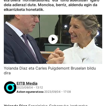
eta bilera "normaltasunez" eta "tonu adeitsuan" igaro
dela adierazi dute. Moncloa, berriz, aldendu egin da
elkarrizketa honetatik.
Yolanda Diaz eta Carles Puigdemont Bruselan bildu
dira
EITB Media
2023/09/04 - 13:12
Azken eguneratzea
2023/09/04 - 17:08