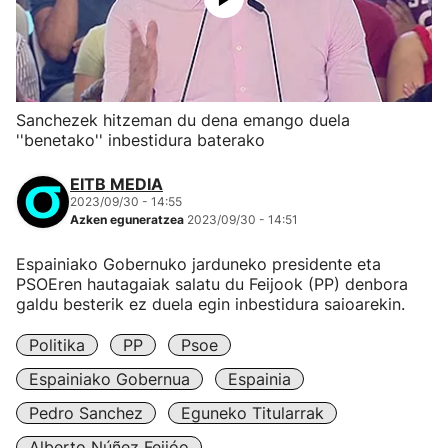
Sanchezek hitzeman du dena emango duela
''benetako'' inbestidura baterako
EITB MEDIA
2023/09/30 - 14:55
Azken eguneratzea
2023/09/30 - 14:51
Espainiako Gobernuko jarduneko presidente eta
PSOEren hautagaiak salatu du Feijook (PP) denbora
galdu besterik ez duela egin inbestidura saioarekin.
Politika
PP
Psoe
Espainiako Gobernua
Espainia
Pedro Sanchez
Eguneko Titularrak
Alberto Núñez Feijóo