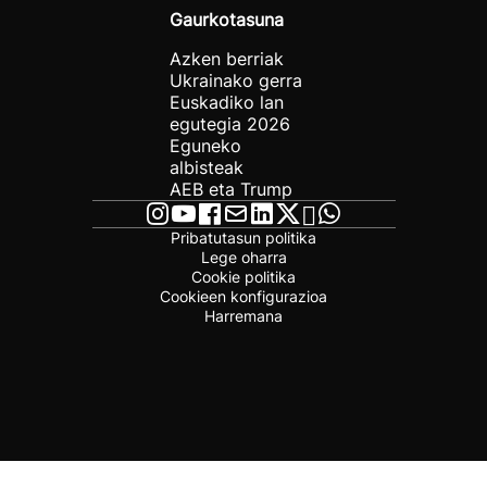
Gaurkotasuna
Azken berriak
Ukrainako gerra
Euskadiko lan
egutegia 2026
Eguneko
albisteak
AEB eta Trump
Pribatutasun politika
Lege oharra
Cookie politika
Cookieen konfigurazioa
Harremana