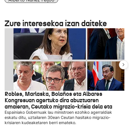
Zure interesekoa izan daiteke
Robles, Marlaska, Bolaños eta Albares
Kongresuan agertuko dira abuztuaren
amaieran, Ceutako migrazio-krisia dela eta
Espainiako Gobernuak lau ministroen ezohiko agerraldiak
eskatu ditu, uztailaren 30ean Ceutan hasitako migrazio-
krisiaren kudeaketaren berri emateko.