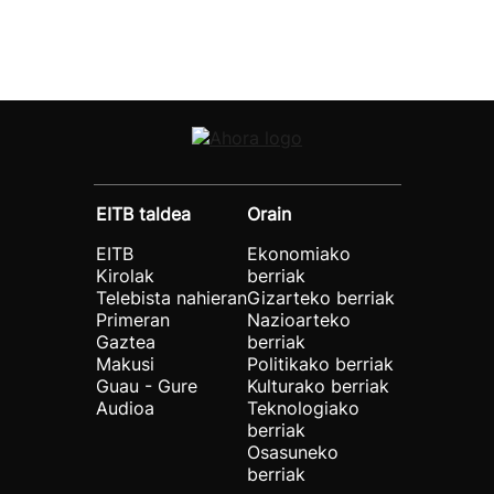
EITB taldea
Orain
EITB
Ekonomiako
Kirolak
berriak
Telebista nahieran
Gizarteko berriak
Primeran
Nazioarteko
Gaztea
berriak
Makusi
Politikako berriak
Guau - Gure
Kulturako berriak
Audioa
Teknologiako
berriak
Osasuneko
berriak