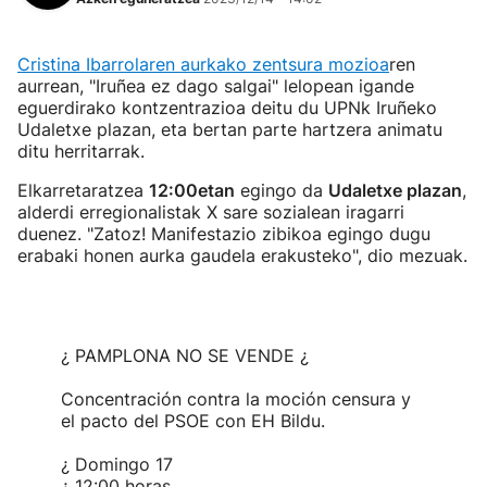
Cristina Ibarrolaren aurkako zentsura mozioa
ren
aurrean, "Iruñea ez dago salgai" lelopean igande
eguerdirako kontzentrazioa deitu du UPNk Iruñeko
Udaletxe plazan, eta bertan parte hartzera animatu
ditu herritarrak.
Elkarretaratzea
12:00etan
egingo da
Udaletxe plazan
,
alderdi erregionalistak X sare sozialean iragarri
duenez. "Zatoz! Manifestazio zibikoa egingo dugu
erabaki honen aurka gaudela erakusteko", dio mezuak.
¿ PAMPLONA NO SE VENDE ¿
Concentración contra la moción censura y
el pacto del PSOE con EH Bildu.
¿ Domingo 17
¿ 12:00 horas