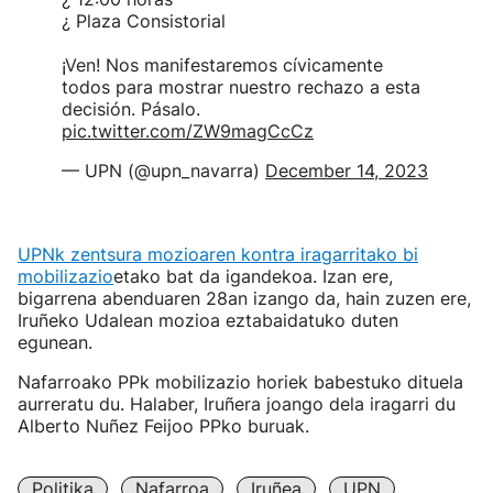
¿ Plaza Consistorial
¡Ven! Nos manifestaremos cívicamente
todos para mostrar nuestro rechazo a esta
decisión. Pásalo.
pic.twitter.com/ZW9magCcCz
— UPN (@upn_navarra)
December 14, 2023
UPNk zentsura mozioaren kontra iragarritako bi
mobilizazio
etako bat da igandekoa. Izan ere,
bigarrena abenduaren 28an izango da, hain zuzen ere,
Iruñeko Udalean mozioa eztabaidatuko duten
egunean.
Nafarroako PPk mobilizazio horiek babestuko dituela
aurreratu du. Halaber, Iruñera joango dela iragarri du
Alberto Nuñez Feijoo PPko buruak.
Politika
Nafarroa
Iruñea
UPN