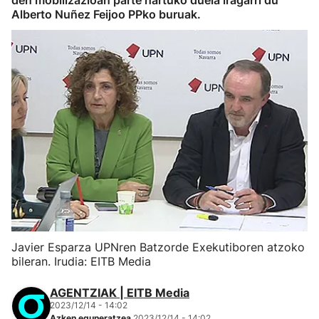
den mobilizazioan parte hartuko duela iragarri du
Alberto Nuñez Feijoo PPko buruak.
Javier Esparza UPNren Batzorde Exekutiboren atzoko
bileran. Irudia: EITB Media
AGENTZIAK | EITB Media
2023/12/14 - 14:02
Azken eguneratzea
2023/12/14 - 14:02