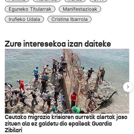
Eguneko Titularrak
Manifestazioak
Iruñeko Udala
Cristina Ibarrola
Zure interesekoa izan daiteke
Ceutako migrazio krisiaren aurretik alertak jaso
zituen ala ez galdetu dio epaileak Guardia
Zibilari