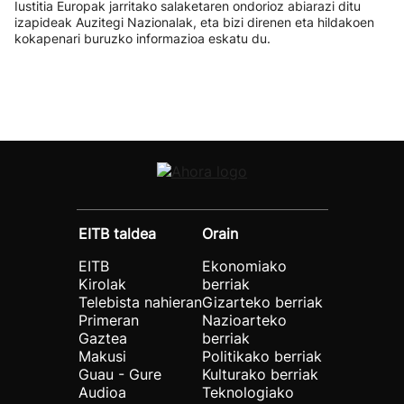
Iustitia Europak jarritako salaketaren ondorioz abiarazi ditu
izapideak Auzitegi Nazionalak, eta bizi direnen eta hildakoen
kokapenari buruzko informazioa eskatu du.
EITB taldea
Orain
EITB
Ekonomiako
Kirolak
berriak
Telebista nahieran
Gizarteko berriak
Primeran
Nazioarteko
Gaztea
berriak
Makusi
Politikako berriak
Guau - Gure
Kulturako berriak
Audioa
Teknologiako