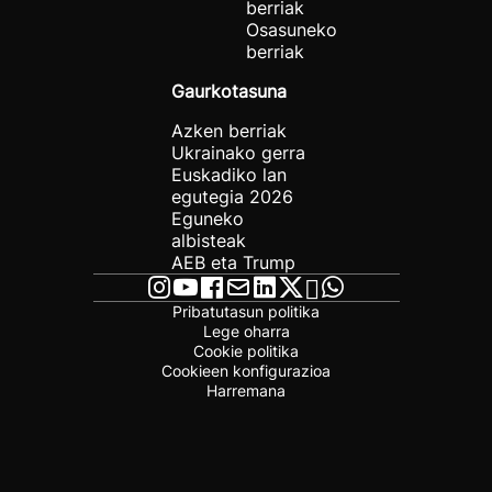
berriak
Osasuneko
berriak
Gaurkotasuna
Azken berriak
Ukrainako gerra
Euskadiko lan
egutegia 2026
Eguneko
albisteak
AEB eta Trump
Pribatutasun politika
Lege oharra
Cookie politika
Cookieen konfigurazioa
Harremana