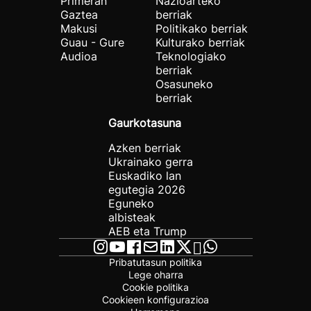
Primeran
Nazioarteko
Gaztea
berriak
Makusi
Politikako berriak
Guau - Gure
Kulturako berriak
Audioa
Teknologiako
berriak
Osasuneko
berriak
Gaurkotasuna
Azken berriak
Ukrainako gerra
Euskadiko lan
egutegia 2026
Eguneko
albisteak
AEB eta Trump
Pribatutasun politika
Lege oharra
Cookie politika
Cookieen konfigurazioa