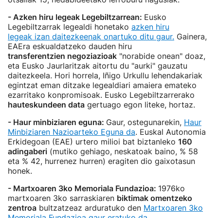
- Azken hiru legeak Legebiltzarrean:
Eusko
Legebiltzarrak legealdi honetako
azken hiru
legeak izan daitezkeenak onartuko ditu gaur.
Gainera,
EAEra eskualdatzeko dauden hiru
transferentzien negoziazioak
"norabide onean" doaz,
eta Eusko Jaurlaritzak aitortu du "aurki" gauzatu
daitezkeela. Hori horrela, Iñigo Urkullu lehendakariak
egintzat eman ditzake legealdiari amaiera emateko
ezarritako konpromisoak. Eusko Legebiltzarrerako
hauteskundeen data
gertuago egon liteke, hortaz.
- Haur minbiziaren eguna:
Gaur, ostegunarekin,
Haur
Minbiziaren Nazioarteko Eguna da
. Euskal Autonomia
Erkidegoan (EAE) urtero milioi bat biztanleko
160
adingaberi
(mutiko gehiago, neskatoak baino, % 58
eta % 42, hurrenez hurren) eragiten dio gaixotasun
honek.
- Martxoaren 3ko Memoriala Fundazioa:
1976ko
martxoaren 3ko sarraskiaren
biktimak omentzeko
zentroa
bultzatzeaz arduratuko den
Martxoaren 3ko
Memoriala Fundazioa gaur eratuko da
.