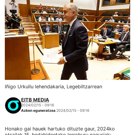
Iñigo Urkullu lehendakaria, Legebiltzarrean
EITB MEDIA
2024/02/15 - 09:16
Azken eguneratzea
2024/02/15 - 09:16
Honako gai hauek hartuko dituzte gaur, 2024ko
otsailak 15, hedabideetako lerroburu nagusiak: