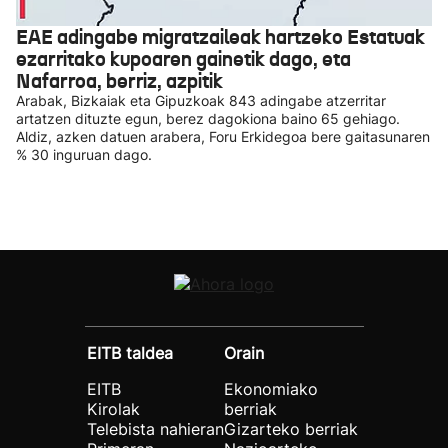
EAE adingabe migratzaileak hartzeko Estatuak
ezarritako kupoaren gainetik dago, eta
Nafarroa, berriz, azpitik
Arabak, Bizkaiak eta Gipuzkoak 843 adingabe atzerritar
artatzen dituzte egun, berez dagokiona baino 65 gehiago.
Aldiz, azken datuen arabera, Foru Erkidegoa bere gaitasunaren
% 30 inguruan dago.
EITB taldea
Orain
EITB
Ekonomiako
Kirolak
berriak
Telebista nahieran
Gizarteko berriak