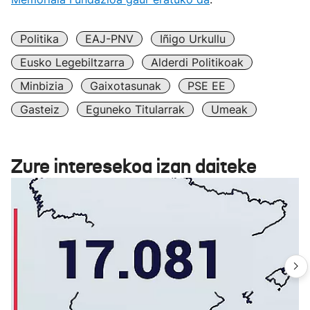
Politika
EAJ-PNV
Iñigo Urkullu
Eusko Legebiltzarra
Alderdi Politikoak
Minbizia
Gaixotasunak
PSE EE
Gasteiz
Eguneko Titularrak
Umeak
Zure interesekoa izan daiteke