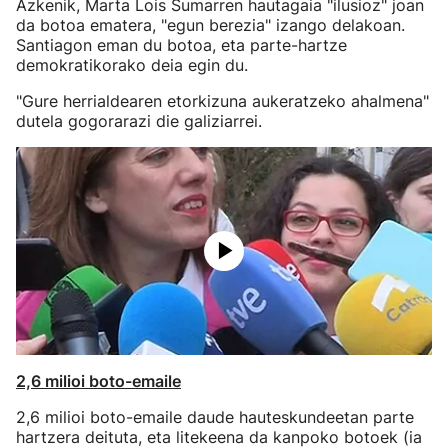
Azkenik, Marta Lois Sumarren hautagaia "ilusioz" joan
da botoa ematera, "egun berezia" izango delakoan.
Santiagon eman du botoa, eta parte-hartze
demokratikorako deia egin du.
"Gure herrialdearen etorkizuna aukeratzeko ahalmena"
dutela gogorarazi die galiziarrei.
2,6 milioi boto-emaile
2,6 milioi boto-emaile daude hauteskundeetan parte
hartzera deituta, eta litekeena da kanpoko botoek (ia