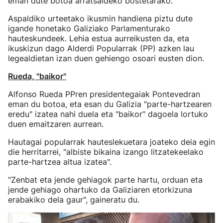
eman dute botoa arratsaldeko bostetarako.
Aspaldiko urteetako ikusmin handiena piztu dute
igande honetako Galiziako Parlamenturako
hauteskundeek. Lehia estua aurreikusten da, eta
ikuskizun dago Alderdi Popularrak (PP) azken lau
legealdietan izan duen gehiengo osoari eusten dion.
Rueda, "baikor"
Alfonso Rueda PPren presidentegaiak Pontevedran
eman du botoa, eta esan du Galizia "parte-hartzearen
eredu" izatea nahi duela eta "baikor" dagoela lortuko
duen emaitzaren aurrean.
Hautagai popularrak hauteslekuetara joateko deia egin
die herritarrei, "albiste bikaina izango litzatekeelako
parte-hartzea altua izatea".
"Zenbat eta jende gehiagok parte hartu, orduan eta
jende gehiago ohartuko da Galiziaren etorkizuna
erabakiko dela gaur", gaineratu du.