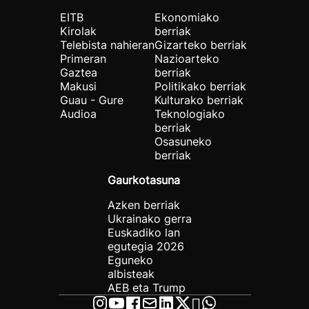
EITB
Ekonomiako
Kirolak
berriak
Telebista nahieran
Gizarteko berriak
Primeran
Nazioarteko
Gaztea
berriak
Makusi
Politikako berriak
Guau - Gure
Kulturako berriak
Audioa
Teknologiako
berriak
Osasuneko
berriak
Gaurkotasuna
Azken berriak
Ukrainako gerra
Euskadiko lan
egutegia 2026
Eguneko
albisteak
AEB eta Trump