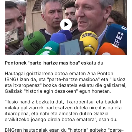
Pontonek "parte-hartze masiboa" eskatu du
Hautagai goiztiarrena botoa ematen Ana Ponton
(BNG) izan da, eta "parte-hartze masiboa" eta "ilusioz
eta itxaropenez" bozka dezatela eskatu die galiziarrei,
Galiziak "historia egin dezakeen" egun honetan.
"Ilusio handiz bozkatu dut, itxaropentsu, eta badakit
milaka galiziarrek partekatzen dutela nire ilusioa eta
itxaropena, eta nahi eta amesten duten Galizia
eraikitzeko joango direla botoa ematera", esan du.
BNGren hautagaiak esan du "historia" egiteko "parte-