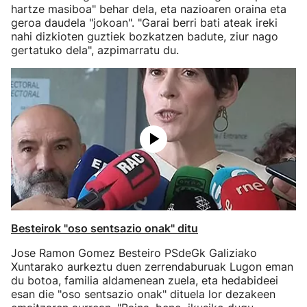
hartze masiboa" behar dela, eta nazioaren oraina eta
geroa daudela "jokoan". "Garai berri bati ateak ireki
nahi dizkioten guztiek bozkatzen badute, ziur nago
gertatuko dela", azpimarratu du.
Besteirok "oso sentsazio onak" ditu
Jose Ramon Gomez Besteiro PSdeGk Galiziako
Xuntarako aurkeztu duen zerrendaburuak Lugon eman
du botoa, familia aldamenean zuela, eta hedabideei
esan die "oso sentsazio onak" dituela lor dezakeen