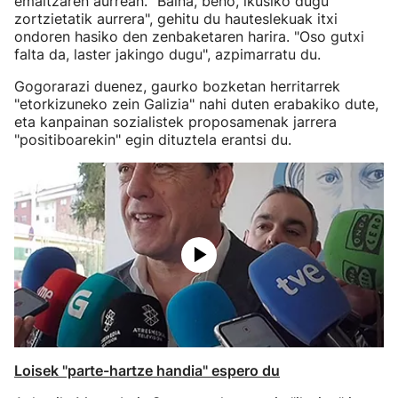
emaitzaren aurrean. "Baina, beno, ikusiko dugu
zortzietatik aurrera", gehitu du hauteslekuak itxi
ondoren hasiko den zenbaketaren harira. "Oso gutxi
falta da, laster jakingo dugu", azpimarratu du.
Gogorarazi duenez, gaurko bozketan herritarrek
"etorkizuneko zein Galizia" nahi duten erabakiko dute,
eta kanpainan sozialistek proposamenak jarrera
"positiboarekin" egin dituztela erantsi du.
Loisek "parte-hartze handia" espero du