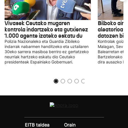
Vivasek Ceutako mugaren
Bilboko aire
kontrola indartzeko eta gutxienez
aleatorioak e
1.000 agente izateko eskatu du
datozen bid
Polizia Nazionaleko eta Guardia Zibileko
Kontrolak goizea
indarrak nabarmen handitzeko eta uztailaren
Malagan, Sevilla
30eko sarrera masiboa berriro ez gertatzeko
Balearretan eta 
neurriak hartzeko eskatu dio Ceutako
Bartzelonako ai
presidenteak Espainiako Gobernuari.
dira ausazko kon
EITB taldea
Orain