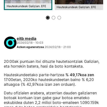
Hauteskundeak Galizian. EFE
Hauteskundeak Galizian. EFE
eitb media
2024/02/18 - 10:03
Azken eguneratzea
2024/02/18 - 21:00
20:00ak puntuan itxi dituzte hautetsontziak Galizian,
eta horrekin batera, hasi da boto kontaketa.
Hauteskundeetako parte-hartzea
% 49,17koa zen
17:00etan, 2020ko hauteskundeetan baino % 6,20
altuagoa (% 42,97koa izan zen orduan).
Datu ofizialen arabera, atzerrian dauden galiziarren
botoak kontuan izan gabe gaur botoa emateko
eskubidea duten 2,2 milioi boto-emaileen 1.090.159k