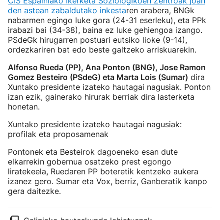
CIS Espainiako Ikerketa Soziologikoen Zentroak joan
den astean zabaldutako inkesta
ren arabera, BNGk
nabarmen egingo luke gora (24-31 eserleku), eta PPk
irabazi bai (34-38), baina ez luke gehiengoa izango.
PSdeGk hirugarren postuari eutsiko lioke (9-14),
ordezkariren bat edo beste galtzeko arriskuarekin.
Alfonso Rueda (PP), Ana Ponton (BNG), Jose Ramon
Gomez Besteiro (PSdeG) eta Marta Lois (Sumar)
dira
Xuntako presidente izateko hautagai nagusiak. Ponton
izan ezik, gainerako hirurak berriak dira lasterketa
honetan.
Xuntako presidente izateko hautagai nagusiak:
profilak eta proposamenak
Pontonek eta Besteirok dagoeneko esan dute
elkarrekin gobernua osatzeko prest egongo
liratekeela, Ruedaren PP boteretik kentzeko aukera
izanez gero. Sumar eta Vox, berriz, Ganberatik kanpo
gera daitezke.