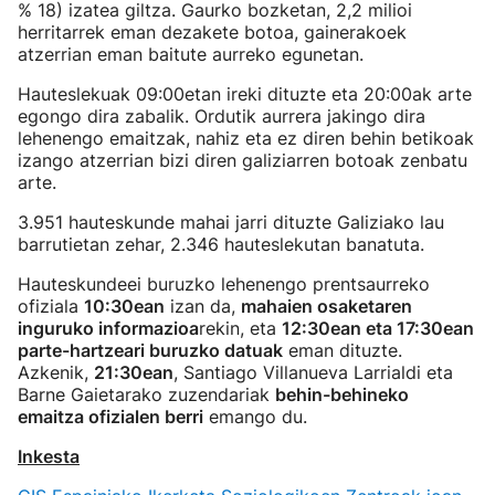
% 18) izatea giltza. Gaurko bozketan, 2,2 milioi
herritarrek eman dezakete botoa, gainerakoek
atzerrian eman baitute aurreko egunetan.
Hauteslekuak 09:00etan ireki dituzte eta 20:00ak arte
egongo dira zabalik. Ordutik aurrera jakingo dira
lehenengo emaitzak, nahiz eta ez diren behin betikoak
izango atzerrian bizi diren galiziarren botoak zenbatu
arte.
3.951 hauteskunde mahai jarri dituzte Galiziako lau
barrutietan zehar, 2.346 hauteslekutan banatuta.
Hauteskundeei buruzko lehenengo prentsaurreko
ofiziala
10:30ean
izan da,
mahaien osaketaren
inguruko informazioa
rekin, eta
12:30ean eta 17:30ean
parte-hartzeari buruzko datuak
eman dituzte.
Azkenik,
21:30ean
, Santiago Villanueva Larrialdi eta
Barne Gaietarako zuzendariak
behin-behineko
emaitza ofizialen berri
emango du.
Inkesta