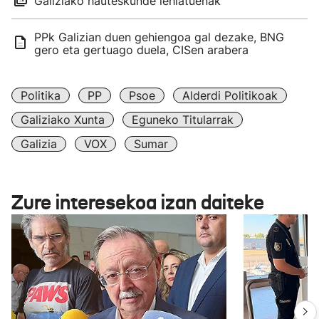
Galiziako hauteskunde lehiatuenak
PPk Galizian duen gehiengoa gal dezake, BNG
gero eta gertuago duela, CISen arabera
Politika
PP
Psoe
Alderdi Politikoak
Galiziako Xunta
Eguneko Titularrak
Galizia
VOX
Sumar
Zure interesekoa izan daiteke