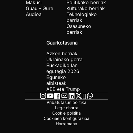
Makusi
Politikako berriak
Guau - Gure
Kulturako berriak
Audioa
Teknologiako
berriak
Osasuneko
berriak
Gaurkotasuna
Azken berriak
Ukrainako gerra
Euskadiko lan
egutegia 2026
Eguneko
albisteak
AEB eta Trump
Pribatutasun politika
Lege oharra
Cookie politika
Cookieen konfigurazioa
Harremana