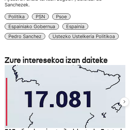
Sanchezek.
Politika
PSN
Psoe
Espainiako Gobernua
Espainia
Pedro Sanchez
Ustezko Ustelkeria Politikoa
Zure interesekoa izan daiteke