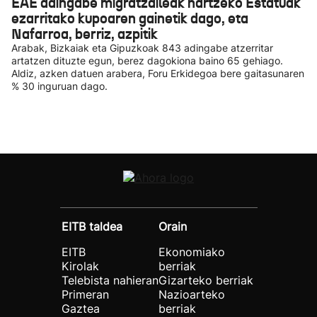
EAE adingabe migratzaileak hartzeko Estatuak
ezarritako kupoaren gainetik dago, eta
Nafarroa, berriz, azpitik
Arabak, Bizkaiak eta Gipuzkoak 843 adingabe atzerritar
artatzen dituzte egun, berez dagokiona baino 65 gehiago.
Aldiz, azken datuen arabera, Foru Erkidegoa bere gaitasunaren
% 30 inguruan dago.
EITB taldea
Orain
EITB
Ekonomiako
Kirolak
berriak
Telebista nahieran
Gizarteko berriak
Primeran
Nazioarteko
Gaztea
berriak