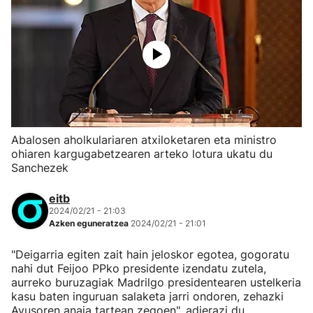
Abalosen aholkulariaren atxiloketaren eta ministro
ohiaren kargugabetzearen arteko lotura ukatu du
Sanchezek
eitb
2024/02/21 - 21:03
Azken eguneratzea
2024/02/21 - 21:01
"Deigarria egiten zait hain jeloskor egotea, gogoratu
nahi dut Feijoo PPko presidente izendatu zutela,
aurreko buruzagiak Madrilgo presidentearen ustelkeria
kasu baten inguruan salaketa jarri ondoren, zehazki
Ayusoren anaia tartean zegoen", adierazi du