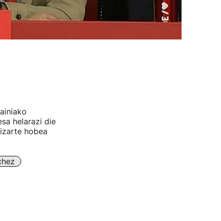
ainiako
sa helarazi die
izarte hobea
chez