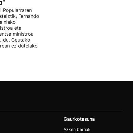
a"
i Popularraren
steiztik, Fernando
ainiako
stroa eta
entsa ministroa
u du, Ceutako
rrean ez dutelako
Gaurkotasuna
Azken berriak