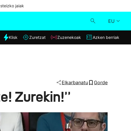
steizko jaiak
EU
dia
Klisk
Zuretzat
Zuzenekoak
Azken berriak
Klisk
Zuzenekoak
Zuretzat
Elkarbanatu
Gorde
e! Zurekin!''
Azken berriak