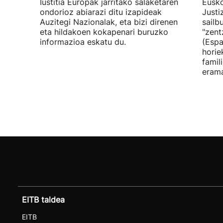
Iustitia Europak jarritako salaketaren
Eusko
ondorioz abiarazi ditu izapideak
Justi
Auzitegi Nazionalak, eta bizi direnen
sailb
eta hildakoen kokapenari buruzko
"zent
informazioa eskatu du.
(Espa
horie
famil
erama
EITB taldea
EITB