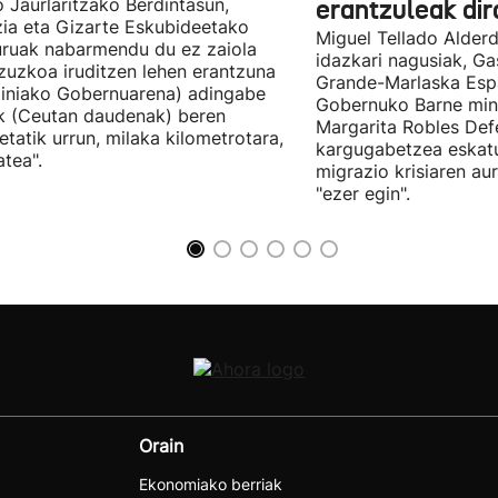
 Jaurlaritzako Berdintasun,
erantzuleak dir
zia eta Gizarte Eskubideetako
Miguel Tellado Alderd
uruak nabarmendu du ez zaiola
idazkari nagusiak, Ga
zuzkoa iruditzen lehen erantzuna
Grande-Marlaska Esp
iniako Gobernuarena) adingabe
Gobernuko Barne mini
k (Ceutan daudenak) beren
Margarita Robles Def
ietatik urrun, milaka kilometrotara,
kargugabetzea eskat
tea".
migrazio krisiaren au
"ezer egin".
Orain
Ekonomiako berriak