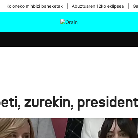
|
|
Koloneko minbizi baheketak
Abuztuaren 12ko eklipsea
Ga
tura
Ikusmiran
Egural
Osasuna
Teknologia
eti, zurekin, president