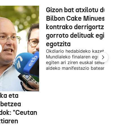
Gizon bat atxilotu dute,
Bilbon Cake Minuesaren
kontrako derrigortze eta
gorroto delituak egitea
egotzita
Okdiario hedabideko kazetaria
Mundialeko finalaren egunean Bilbon
egiten ari ziren euskal selekzioaren
aldeko manifestazio batean zegoen.
ka eta
abetzea
dok: "Ceutan
tiaren