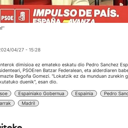
!''
2024/04/27 - 15:28
nterok dimisioa ez emateko eskatu dio Pedro Sanchez Esp
denteari, PSOEren Batzar Federalean, eta alderdiaren babe
 emazte Begoña Gomezi. "Lokatzik ez da munduan zurekin g
kutatuko duenik", esan dio.
soe
Espainiako Gobernua
Espainia
Pedro San
arrak
Madril
aiteke