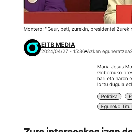
Montero: ''Gaur, beti, zurekin, presidente! Zurekin
EITB MEDIA
2024/04/27 - 15:36
Azken eguneratzea
Maria Jesus Mo
Gobernuko presi
hari eta haren
lortu dugula ez
Politika
P
Eguneko Titul
Zure interesekoa izan d