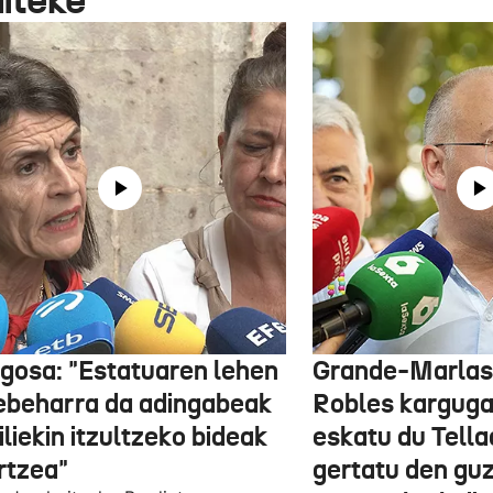
gosa: "Estatuaren lehen
Grande-Marlas
ebeharra da adingabeak
Robles kargug
liekin itzultzeko bideak
eskatu du Tella
rtzea"
gertatu den guz