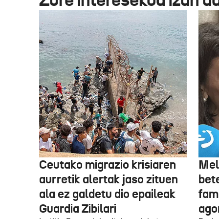
Ceutako migrazio krisiaren
Mel
aurretik alertak jaso zituen
bet
ala ez galdetu dio epaileak
fami
Guardia Zibilari
ago