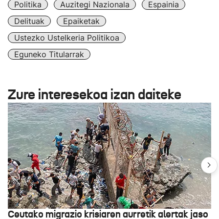
Politika
Auzitegi Nazionala
Espainia
Delituak
Epaiketak
Ustezko Ustelkeria Politikoa
Eguneko Titularrak
Zure interesekoa izan daiteke
Ceutako migrazio krisiaren aurretik alertak jaso