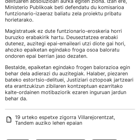
delituaren absoluzioari aurka egiten ziona. Izan ere,
Ministerio Publikoak beti defendatu du komisarioa
funtzionario-izaeraz baliatu zela proiektu pribatu
horietarako.
Magistratuek ez dute funtzionario-eroskeria horri
buruzko erabakirik hartu. Deuseztatzea erabaki
dutenez, auzitegi epai-emaileari utzi diote gai hori,
ahozko epaiketan egindako froga osoa baloratu
ondoren epai berrian jaso dezaten.
Bestalde, epaiketan egindako frogen balorazioa egin
behar dela adierazi du auzitegiak. Halaber, piezaren
bateko estortsio-delituei, Justiziari oztopoak jartzeari
eta erantzukizun zibilaren kontzeptuan ezarritako
kalte-ordainen motibaziorik ezaren inguruan jardun
behar da.
19 urteko espetxe zigorra Villarejorentzat,
Tandem auziko lehen epaian