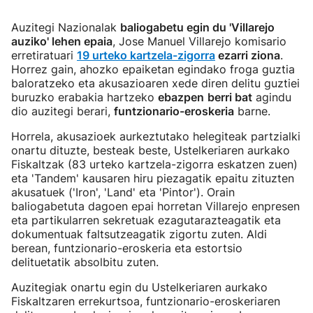
Auzitegi Nazionalak
baliogabetu egin du 'Villarejo
auziko' lehen epaia
, Jose Manuel Villarejo komisario
erretiratuari
19 urteko kartzela-zigorra
ezarri ziona
.
Horrez gain, ahozko epaiketan egindako froga guztia
baloratzeko eta akusazioaren xede diren delitu guztiei
buruzko erabakia hartzeko
ebazpen
berri bat
agindu
dio auzitegi berari,
funtzionario-eroskeria
barne.
Horrela, akusazioek aurkeztutako helegiteak partzialki
onartu dituzte, besteak beste, Ustelkeriaren aurkako
Fiskaltzak (83 urteko kartzela-zigorra eskatzen zuen)
eta 'Tandem' kausaren hiru piezagatik epaitu zituzten
akusatuek ('Iron', 'Land' eta 'Pintor'). Orain
baliogabetuta dagoen epai horretan Villarejo enpresen
eta partikularren sekretuak ezagutarazteagatik eta
dokumentuak faltsutzeagatik zigortu zuten. Aldi
berean, funtzionario-eroskeria eta estortsio
delituetatik absolbitu zuten.
Auzitegiak onartu egin du Ustelkeriaren aurkako
Fiskaltzaren errekurtsoa, funtzionario-eroskeriaren