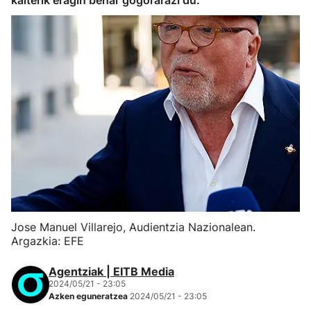
kalterik eragin behar gogorarazi du.
Jose Manuel Villarejo, Audientzia Nazionalean.
Argazkia: EFE
Agentziak | EITB Media
2024/05/21 - 23:05
Azken eguneratzea
2024/05/21 - 23:05