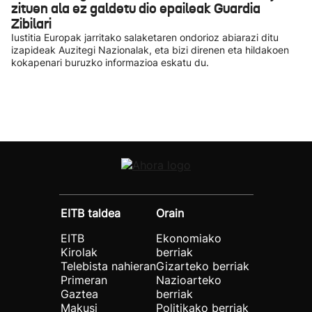
zituen ala ez galdetu dio epaileak Guardia
Zibilari
Iustitia Europak jarritako salaketaren ondorioz abiarazi ditu
izapideak Auzitegi Nazionalak, eta bizi direnen eta hildakoen
kokapenari buruzko informazioa eskatu du.
EITB taldea
Orain
EITB
Ekonomiako
Kirolak
berriak
Telebista nahieran
Gizarteko berriak
Primeran
Nazioarteko
Gaztea
berriak
Makusi
Politikako berriak