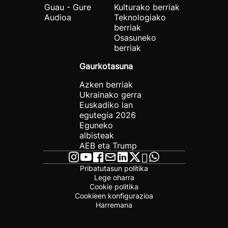
Guau - Gure
Kulturako berriak
Audioa
Teknologiako
berriak
Osasuneko
berriak
Gaurkotasuna
Azken berriak
Ukrainako gerra
Euskadiko lan
egutegia 2026
Eguneko
albisteak
AEB eta Trump
Pribatutasun politika
Lege oharra
Cookie politika
Cookieen konfigurazioa
Harremana