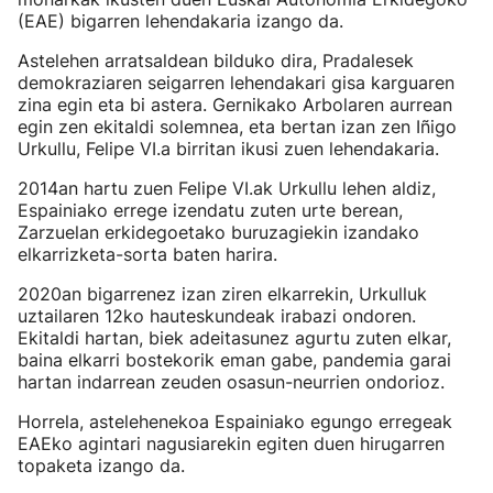
(EAE) bigarren lehendakaria izango da.
Astelehen arratsaldean bilduko dira, Pradalesek
demokraziaren seigarren lehendakari gisa karguaren
zina egin eta bi astera. Gernikako Arbolaren aurrean
egin zen ekitaldi solemnea, eta bertan izan zen Iñigo
Urkullu, Felipe VI.a birritan ikusi zuen lehendakaria.
2014an hartu zuen Felipe VI.ak Urkullu lehen aldiz,
Espainiako errege izendatu zuten urte berean,
Zarzuelan erkidegoetako buruzagiekin izandako
elkarrizketa-sorta baten harira.
2020an bigarrenez izan ziren elkarrekin, Urkulluk
uztailaren 12ko hauteskundeak irabazi ondoren.
Ekitaldi hartan, biek adeitasunez agurtu zuten elkar,
baina elkarri bostekorik eman gabe, pandemia garai
hartan indarrean zeuden osasun-neurrien ondorioz.
Horrela, astelehenekoa Espainiako egungo erregeak
EAEko agintari nagusiarekin egiten duen hirugarren
topaketa izango da.