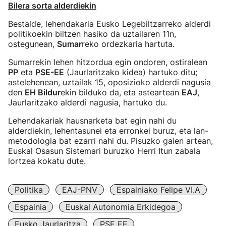
Bilera sorta alderdiekin
Bestalde, lehendakaria Eusko Legebiltzarreko alderdi
politikoekin biltzen hasiko da uztailaren 11n,
ostegunean,
Sumar
reko ordezkaria hartuta.
Sumarrekin lehen hitzordua egin ondoren, ostiralean
PP
eta
PSE-EE
(Jaurlaritzako kidea) hartuko ditu;
astelehenean, uztailak 15, oposizioko alderdi nagusia
den
EH Bildur
ekin bilduko da, eta asteartean
EAJ
,
Jaurlaritzako alderdi nagusia, hartuko du.
Lehendakariak hausnarketa bat egin nahi du
alderdiekin, lehentasunei eta erronkei buruz, eta lan-
metodologia bat ezarri nahi du. Pisuzko gaien artean,
Euskal Osasun Sistemari buruzko Herri Itun zabala
lortzea kokatu dute.
Politika
EAJ-PNV
Espainiako Felipe VI.a
Espainia
Euskal Autonomia Erkidegoa
Eusko Jaurlaritza
PSE EE