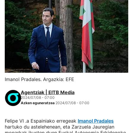
Imanol Pradales. Argazkia: EFE
Agentziak | EITB Media
2024/07/08 - 07:00
Azken eguneratzea
2024/07/08 - 07:00
Felipe VI .a Espainiako erregeak
Imanol Pradales
hartuko du astelehenean, eta Zarzuela Jauregian
monarkak ikusten duen Euskal Autonomia Erkidegoko