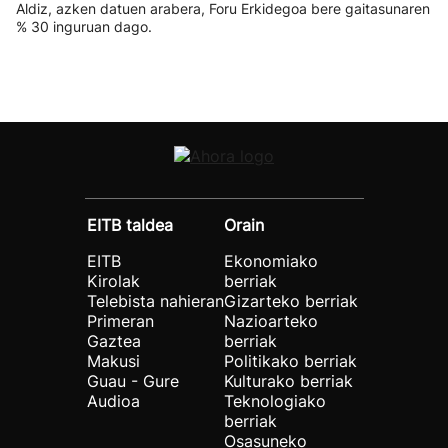
Aldiz, azken datuen arabera, Foru Erkidegoa bere gaitasunaren
% 30 inguruan dago.
EITB taldea
Orain
EITB
Ekonomiako
Kirolak
berriak
Telebista nahieran
Gizarteko berriak
Primeran
Nazioarteko
Gaztea
berriak
Makusi
Politikako berriak
Guau - Gure
Kulturako berriak
Audioa
Teknologiako
berriak
Osasuneko