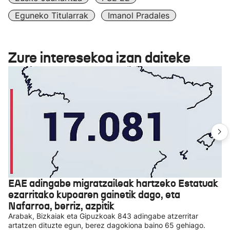
Eguneko Titularrak
Imanol Pradales
Zure interesekoa izan daiteke
EAE adingabe migratzaileak hartzeko Estatuak
ezarritako kupoaren gainetik dago, eta
Nafarroa, berriz, azpitik
Arabak, Bizkaiak eta Gipuzkoak 843 adingabe atzerritar
artatzen dituzte egun, berez dagokiona baino 65 gehiago.