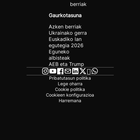
berriak
Gaurkotasuna
Azken berriak
Ukrainako gerra
Euskadiko lan
egutegia 2026
Eguneko
albisteak
AEB eta Trump
Pribatutasun politika
Lege oharra
Cookie politika
Cookieen konfigurazioa
Harremana