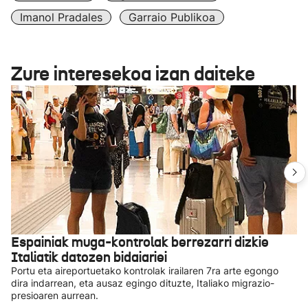
Imanol Pradales
Garraio Publikoa
Zure interesekoa izan daiteke
Espainiak muga-kontrolak berrezarri dizkie
Italiatik datozen bidaiariei
Portu eta aireportuetako kontrolak irailaren 7ra arte egongo
dira indarrean, eta ausaz egingo dituzte, Italiako migrazio-
presioaren aurrean.