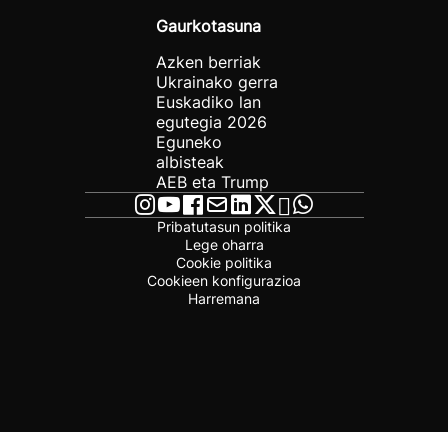
Gaurkotasuna
Azken berriak
Ukrainako gerra
Euskadiko lan
egutegia 2026
Eguneko
albisteak
AEB eta Trump
Pribatutasun politika
Lege oharra
Cookie politika
Cookieen konfigurazioa
Harremana