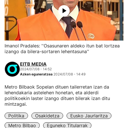
Imanol Pradales: ''Osasunaren aldeko itun bat lortzea
izango da bilera-sortaren lehentasuna''
EITB MEDIA
2024/07/08 - 14:52
Azken eguneratzea
2024/07/08 - 14:49
Metro Bilbaok Sopelan dituen tailerretan izan da
lehendakaria astelehen honetan, eta alderdi
politikoekin laster izango dituen bilerak izan ditu
mintzagai.
Politika
Osakidetza
Eusko Jaurlaritza
Metro Bilbao
Eguneko Titularrak