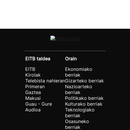
EITB taldea
Orain
EITB
Ekonomiako
Kirolak
berriak
Telebista nahieran
Gizarteko berriak
Primeran
Nazioarteko
Gaztea
berriak
Makusi
Politikako berriak
Guau - Gure
Kulturako berriak
Audioa
Teknologiako
berriak
Osasuneko
berriak