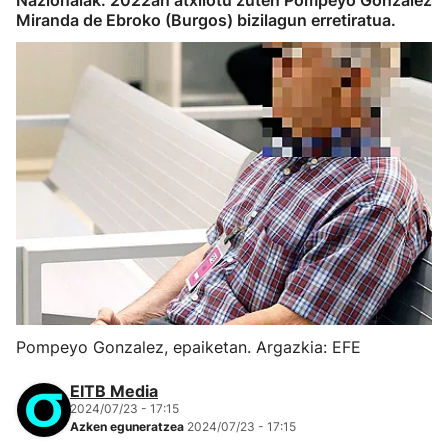
Nazionalak. 2022an atxilotu zuten Pompeyo Gonzalez
Miranda de Ebroko (Burgos) bizilagun erretiratua.
Pompeyo Gonzalez, epaiketan. Argazkia: EFE
EITB Media
2024/07/23 - 17:15
Azken eguneratzea
2024/07/23 - 17:15