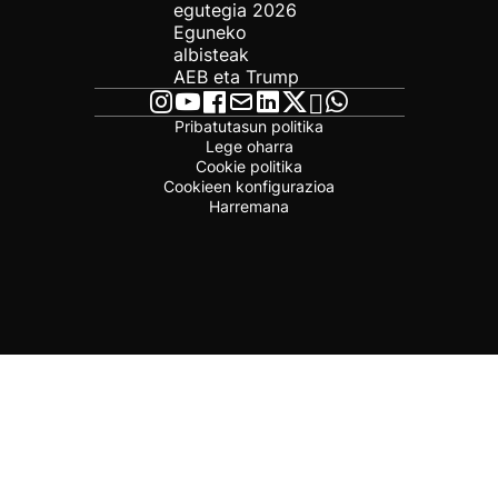
egutegia 2026
Eguneko
albisteak
AEB eta Trump
Pribatutasun politika
Lege oharra
Cookie politika
Cookieen konfigurazioa
Harremana