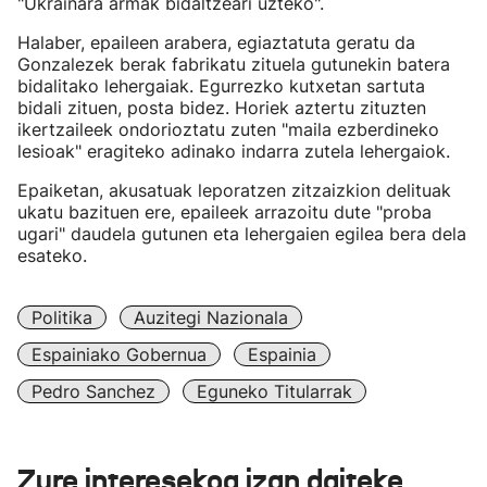
"Ukrainara armak bidaltzeari uzteko".
Halaber, epaileen arabera, egiaztatuta geratu da
Gonzalezek berak fabrikatu zituela gutunekin batera
bidalitako lehergaiak. Egurrezko kutxetan sartuta
bidali zituen, posta bidez. Horiek aztertu zituzten
ikertzaileek ondorioztatu zuten "maila ezberdineko
lesioak" eragiteko adinako indarra zutela lehergaiok.
Epaiketan, akusatuak leporatzen zitzaizkion delituak
ukatu bazituen ere, epaileek arrazoitu dute "proba
ugari" daudela gutunen eta lehergaien egilea bera dela
esateko.
Politika
Auzitegi Nazionala
Espainiako Gobernua
Espainia
Pedro Sanchez
Eguneko Titularrak
Zure interesekoa izan daiteke