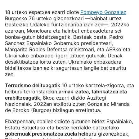
18 urteko espetxea ezarri diote
Pompeyo Gonzalez
Burgosko 76 urteko gizonezkoari —hainbat urtez
Gasteizko Udaleko funtzionarioa izan zen—, 2022ko
azaroan, Moncloara eta hainbat enbaxadetara sei
bonba-gutun bidaltzeagatik. Besteak beste, Pedro
Sanchez Espainiako Gobernuko presidenteari,
Margarita Robles Defentsa ministroari, eta AEBko eta
Ukrainako enbaxadei igorri zituen gutunak. Denak
desaktibatzea lortu zuten, Ukrainako enbaxadara
bidalitakoa izan ezik; segurtasun langile bat zauritu
zen.
Terrorismo delituagatik
10 urteko kartzela-zigorra, eta
helburu terroristarekin
armak izatea, fabrikatzea eta
erabiltzeagatik
, 8koa ezarri dizkio Auzitegi
Nazionalak. 2022an atxilotu zuten Gonzalez Miranda
de Ebroko (Burgos) bizilagun erretiratua.
Ebazpenean, epaileek diote gutunen bidez Espainiako,
Estatu Batuetako eta beste herrialde batzuetako
gobernuak presionatzea zuela helburu
gizonezkoak,