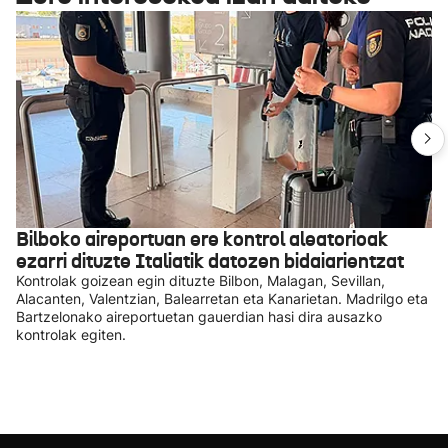
Bilboko aireportuan ere kontrol aleatorioak
ezarri dituzte Italiatik datozen bidaiarientzat
Kontrolak goizean egin dituzte Bilbon, Malagan, Sevillan,
Alacanten, Valentzian, Balearretan eta Kanarietan. Madrilgo eta
Bartzelonako aireportuetan gauerdian hasi dira ausazko
kontrolak egiten.