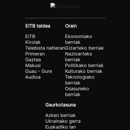
EITB taldea
Orain
EITB
Ekonomiako
Kirolak
berriak
Telebista nahieran
Gizarteko berriak
Primeran
Nazioarteko
Gaztea
berriak
Makusi
Politikako berriak
Guau - Gure
Kulturako berriak
Audioa
Teknologiako
berriak
Osasuneko
berriak
Gaurkotasuna
Azken berriak
Ukrainako gerra
Euskadiko lan