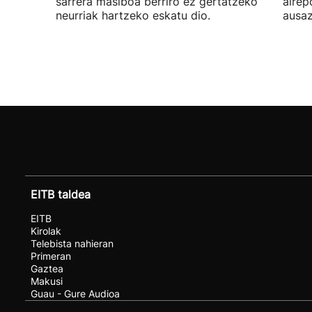
sarrera masiboa berriro ez gertatzeko
airep
neurriak hartzeko eskatu dio.
ausaz
EITB taldea
EITB
Kirolak
Telebista nahieran
Primeran
Gaztea
Makusi
Guau - Gure Audioa