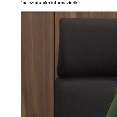
"baieztatutako informaziorik".