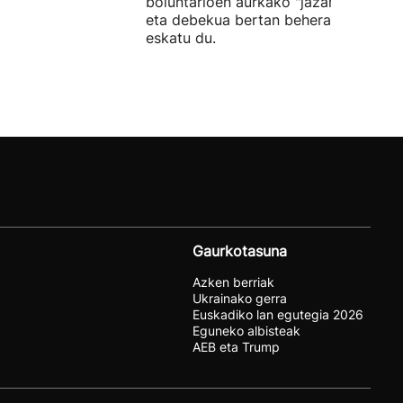
boluntarioen aurkako "jazarpena" sal
eta debekua bertan behera uzteko
eskatu du.
Gaurkotasuna
Azken berriak
Ukrainako gerra
Euskadiko lan egutegia 2026
Eguneko albisteak
AEB eta Trump