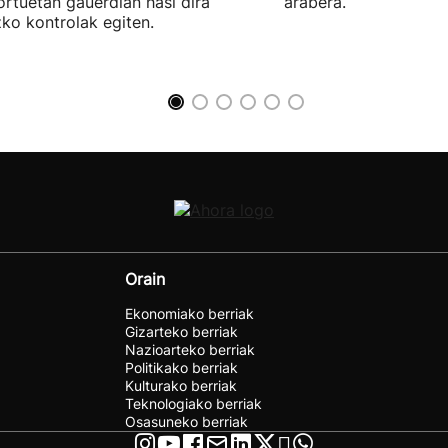
ortuetan gauerdian hasi dira
arabera.
ko kontrolak egiten.
Orain
Ekonomiako berriak
Gizarteko berriak
Nazioarteko berriak
Politikako berriak
Kulturako berriak
Teknologiako berriak
Osasuneko berriak