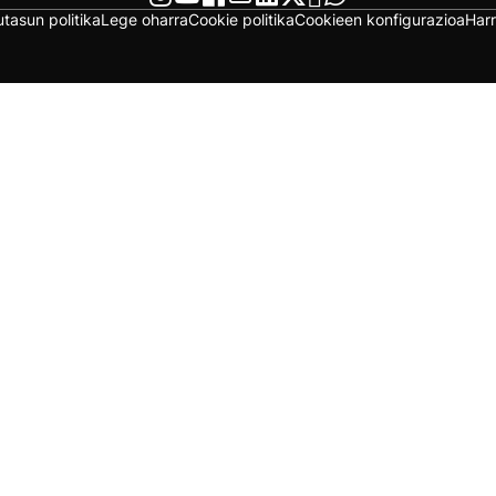
utasun politika
Lege oharra
Cookie politika
Cookieen konfigurazioa
Har