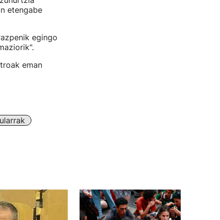
zuhurtzia
kin etengabe
erazpenik egingo
aziorik".
istroak eman
ularrak