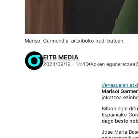
Marisol Garmendia, artxiboko irudi batean.
EITB MEDIA
2024/09/19 - 14:40
Azken eguneratzea
2
Venezuelan atxi
Marisol Garme
jokatzea ezinbe
Bilbon egin dit
Espainiako Gob
dago beste nob
Jose Maria Baso