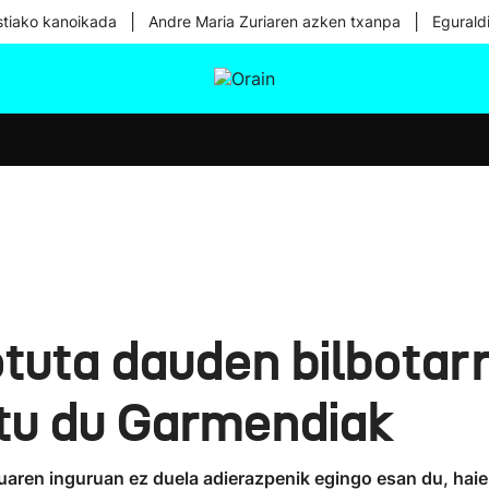
|
|
tiako kanoikada
Andre Maria Zuriaren azken txanpa
Egurald
tura
Ikusmiran
Egural
Osasuna
Teknologia
otuta dauden bilbotar
atu du Garmendiak
kuaren inguruan ez duela adierazpenik egingo esan du, ha