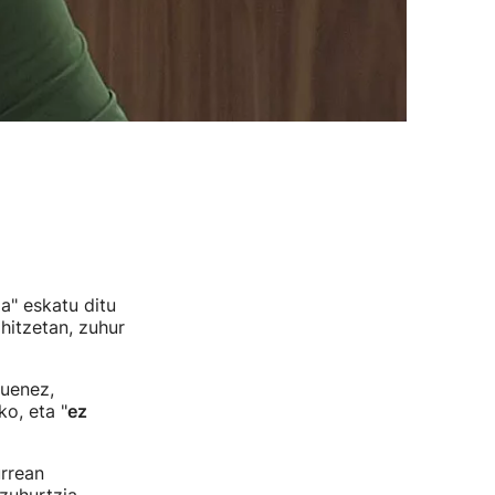
a" eskatu ditu
itzetan, zuhur
duenez,
o, eta "
ez
urrean