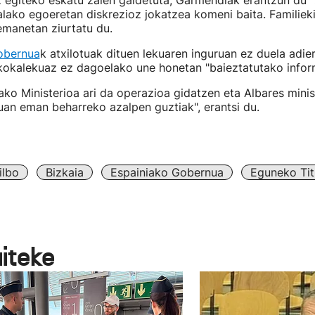
 egiteko eskatu zaien galdetuta, Garmendiak erantzun du "
alako egoeretan diskrezioz jokatzea komeni baita. Familie
emanetan ziurtatu du.
obernua
k atxilotuak dituen lekuaren inguruan ez duela adi
kokalekuaz ez dagoelako une honetan "baieztatutako inform
rako Ministerioa ari da operazioa gidatzen eta Albares min
uan eman beharreko azalpen guztiak", erantsi du.
ilbo
Bizkaia
Espainiako Gobernua
Eguneko Tit
aiteke