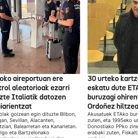
boko aireportuan ere
30 urteko kartz
rol aleatorioak ezarri
eskatu dute ET
zte Italiatik datozen
buruzagi ohiren
iarientzat
Ordoñez hiltzea
olak goizean egin dituzte Bilbon,
Akusatuek ETAko bur
an, Sevillan, Alacanten,
zuten, eta 1995eko ur
tzian, Balearretan eta Kanarietan.
Donostiako PPko zine
lgo eta Bartzelonako
erabaki zuten, Fiskal