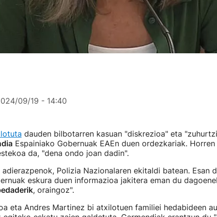
024/09/19 - 14:40
lotuta
dauden bilbotarren kasuan "diskrezioa" eta "zuhurtzi
ndia
Espainiako Gobernuak EAEn duen ordezkariak. Horren h
stekoa da, "dena ondo joan dadin".
u adierazpenok, Polizia Nazionalaren ekitaldi batean. Esan 
ernuak eskura duen informazioa jakitera eman du dagoenek
edaderik
, oraingoz".
a eta Andres Martinez bi atxilotuen familiei hedabideen a