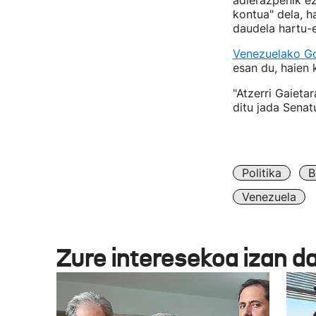
adierazpenik ez
kontua" dela, h
daudela hartu-
Venezuelako G
esan du, haien 
"Atzerri Gaieta
ditu jada Senat
Politika
B
Venezuela
Zure interesekoa izan d