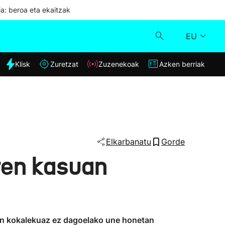
ia: beroa eta ekaitzak
EU
dia
Klisk
Zuretzat
Zuzenekoak
Azken berriak
Klisk
Zuzenekoak
Zuretzat
Elkarbanatu
Gorde
ren kasuan
Azken berriak
ien kokalekuaz ez dagoelako une honetan