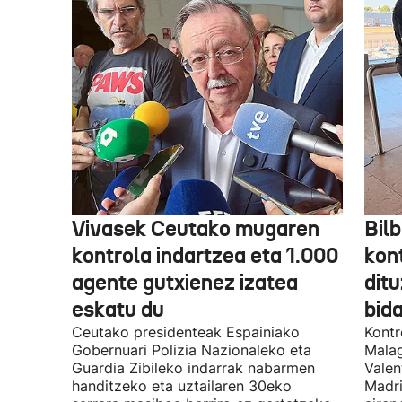
Vivasek Ceutako mugaren
Bil
kontrola indartzea eta 1.000
kont
agente gutxienez izatea
ditu
eskatu du
bida
Ceutako presidenteak Espainiako
Kontr
Gobernuari Polizia Nazionaleko eta
Malag
Guardia Zibileko indarrak nabarmen
Valen
handitzeko eta uztailaren 30eko
Madri