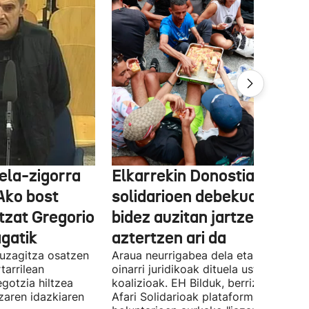
ela-zigorra
Elkarrekin Donostia afari
Ako bost
solidarioen debekua helegi
tzat Gregorio
bidez auzitan jartzea
gatik
aztertzen ari da
uzagitza osatzen
Araua neurrigabea dela eta zalantza
tarrilean
oinarri juridikoak dituela uste du
gotzia hiltzea
koalizioak. EH Bilduk, berriz, Kaleko
tzaren idazkiaren
Afari Solidarioak plataformako