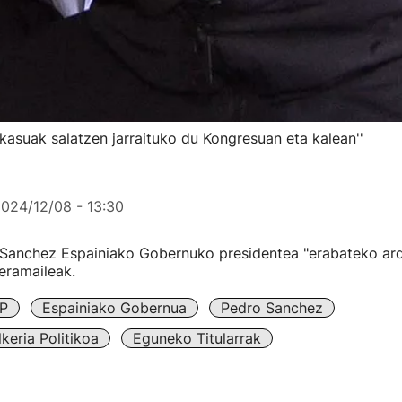
kasuak salatzen jarraituko du Kongresuan eta kalean''
024/12/08 - 13:30
 Sanchez Espainiako Gobernuko presidentea "erabateko ar
eramaileak.
P
Espainiako Gobernua
Pedro Sanchez
keria Politikoa
Eguneko Titularrak