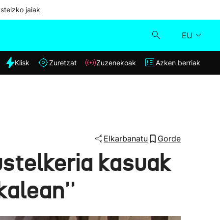
steizko jaiak
EU
dia
Klisk
Zuretzat
Zuzenekoak
Azken berriak
Klisk
Zuzenekoak
Zuretzat
Elkarbanatu
Gorde
stelkeria kasuak
Azken berriak
kalean''