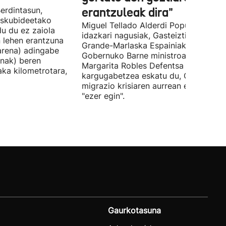
erdintasun,
erantzuleak dira"
 Eskubideetako
Miguel Tellado Alderdi Popularraren
u du ez zaiola
idazkari nagusiak, Gasteiztik, Fernan
n lehen erantzuna
Grande-Marlaska Espainiako
arena) adingabe
Gobernuko Barne ministroa eta
nak) beren
Margarita Robles Defentsa ministroa
laka kilometrotara,
kargugabetzea eskatu du, Ceutako
migrazio krisiaren aurrean ez dutelak
"ezer egin".
Gaurkotasuna