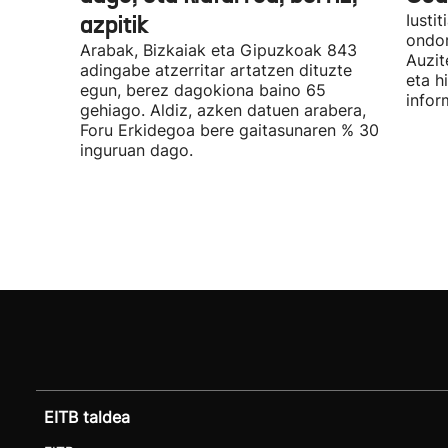
azpitik
Iusti
ondor
Arabak, Bizkaiak eta Gipuzkoak 843
Auzit
adingabe atzerritar artatzen dituzte
eta h
egun, berez dagokiona baino 65
infor
gehiago. Aldiz, azken datuen arabera,
Foru Erkidegoa bere gaitasunaren % 30
inguruan dago.
EITB taldea