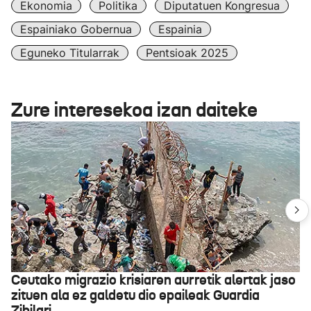
Ekonomia
Politika
Diputatuen Kongresua
Espainiako Gobernua
Espainia
Eguneko Titularrak
Pentsioak 2025
Zure interesekoa izan daiteke
Ceutako migrazio krisiaren aurretik alertak jaso
zituen ala ez galdetu dio epaileak Guardia
Zibilari