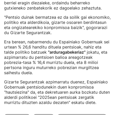
berriei eragin diezaieke, ordaindu beharreko
gutxieneko zenbatekorik ez dagoelako zehaztuta.
"Pentsio duinak bermatzea ez da soilik gai ekonomiko,
politiko eta alderdikoia, gizarte osoaren berdintasun
eta ongizatearekiko konpromisoa baizik", gogorarazi
du Gizarte Segurantzak.
Era berean, nabarmendu du Espainiako Gobernuak sei
urtean % 26,6 handitu dituela pentsioak, nahiz eta
talde politiko batzuek
"arduragabekeriaz"
jokatu, eta
azpimarratu du pentsioen balioa areagotzeak
pobrezia-tasa % 16,4 murriztu duela, eta 8 milioi
pertsona inguru muturreko pobrezian murgiltzea
saihestu duela.
Gizarte Segurantzak azpimarratu duenez, Espainiako
Gobernuak pentsiodunekin duen konpromisoa
"hautsiezina" da, eta dekretuaren aurka bozkatu duten
alderdi politikoei "2025ean pentsioak zergatik
murriztu dituzten azaldu dezaten" eskatu diete.