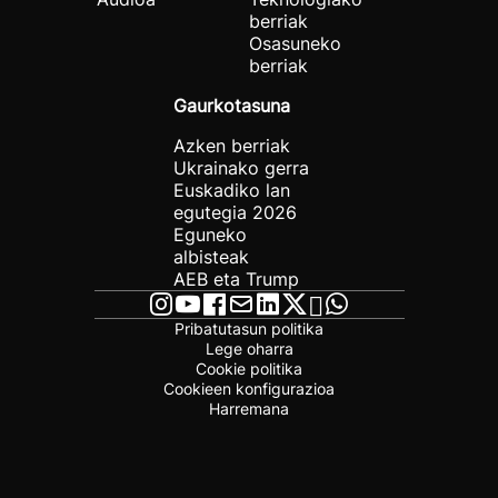
berriak
Osasuneko
berriak
Gaurkotasuna
Azken berriak
Ukrainako gerra
Euskadiko lan
egutegia 2026
Eguneko
albisteak
AEB eta Trump
Pribatutasun politika
Lege oharra
Cookie politika
Cookieen konfigurazioa
Harremana