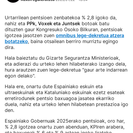
Urtarrilean pentsioen zenbatekoa % 2,8 igoko da,
nahiz eta
PPk, Voxek eta Juntsek
botoak batu
dituzten gaur Kongresuko Osoko Bilkuran, pentsioak
igotzea jasotzen zuen
omnibus lege-dekretua atzera
botatzeko
, baina otsailean berriro murriztu egingo
dira.
Hala baieztatu du Gizarte Segurantza Ministerioak,
eta adierazi du urteko lehen hilabeterako izango dela,
hura arautzen zuen lege-dekretua "gaur arte indarrean
egon delako".
Hala ere, onartu dute Espainiako eskuin eta
ultraeskuinak eta Kataluniako eskuinak ezetz esateak
erretirodunek pentsio baxuagoa jasatea ekarriko
duela, nahiz eta urteko lehen hilabetean prestazioa igo
den.
Espainiako Gobernuak 2025erako pentsioak, oro har,
% 2,8 igotzea onartu zuen abenduan, KPIren arabera,
eta baxuenak % 6 eta % 9 artean igoko lirateke,