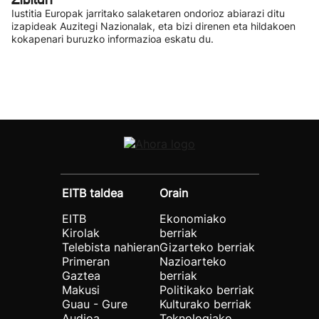
Iustitia Europak jarritako salaketaren ondorioz abiarazi ditu
izapideak Auzitegi Nazionalak, eta bizi direnen eta hildakoen
kokapenari buruzko informazioa eskatu du.
EITB taldea
Orain
EITB
Ekonomiako
Kirolak
berriak
Telebista nahieran
Gizarteko berriak
Primeran
Nazioarteko
Gaztea
berriak
Makusi
Politikako berriak
Guau - Gure
Kulturako berriak
Audioa
Teknologiako