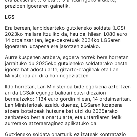
prezioen igoeraren gainetik.
LGS
Era berean, lanbidearteko gutxieneko soldata (LGS)
2023ko mailara itzuliko da, hau da, hilean 1.080 euro
14 ordainsaritan, lege-dekretuak 2024ko LGSaren
igoeraren luzapena ere jasotzen zuelako.
Aurreikuspenen arabera, egoera horrek bere horretan
jarraituko du 2025eko gutxieneko soldatarako beste
igoera bat adostu arte; gizarte-eragileak eta Lan
Ministerioa ari dira hori negoziatzen.
Ildo horretan, Lan Ministerioa bide egokiena aztertzen
ari da LGSak egungo balioari eutsi diezaion
bermatzeko: 1.134 euro gordin hilean, 14 ordainsaritan.
Lan Ministerioak azaldu duenez, LGSaren luzapena
atzera botatzeak hutsune bat utzi du 2025erako
zenbateko berria onartu arte, eta urtarrilaren 1etik
aurrerako atzeraeraginez aplikatuko da.
Gutxieneko soldata onarturik ez izateak kontratazio