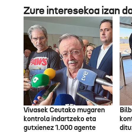
Zure interesekoa izan d
Vivasek Ceutako mugaren
Bil
kontrola indartzeko eta
kont
gutxienez 1.000 agente
ditu