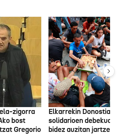
ela-zigorra
Elkarrekin Donostia afari
Ako bost
solidarioen debekua helegi
tzat Gregorio
bidez auzitan jartzea