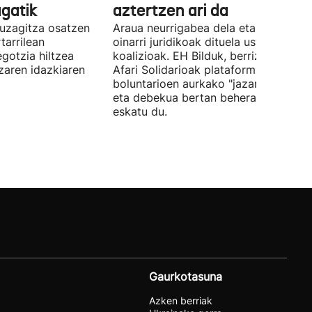
gatik
aztertzen ari da
uzagitza osatzen
Araua neurrigabea dela eta zalantza
tarrilean
oinarri juridikoak dituela uste du
gotzia hiltzea
koalizioak. EH Bilduk, berriz, Kaleko
tzaren idazkiaren
Afari Solidarioak plataformako
boluntarioen aurkako "jazarpena" sal
eta debekua bertan behera uzteko
eskatu du.
Gaurkotasuna
Azken berriak