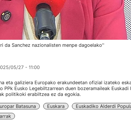
arri da Sanchez nazionalisten menpe dagoelako''
025/05/27 - 11:00
na eta galiziera Europako erakundeetan ofizial izateko eska
o PPk Eusko Legebiltzarrean duen bozeramaileak Euskadi I
ak politikoki erabiltzea ez da egokia.
uropar Batasuna
Euskara
Euskadiko Alderdi Popul
arrak