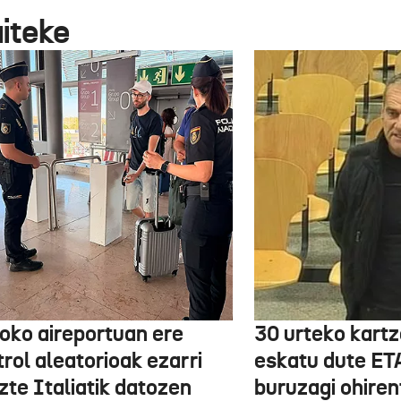
aiteke
boko aireportuan ere
30 urteko kartz
rol aleatorioak ezarri
eskatu dute ET
zte Italiatik datozen
buruzagi ohiren