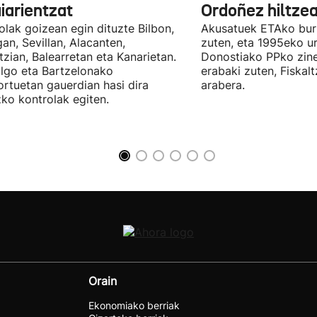
iarientzat
Ordoñez hiltzea
olak goizean egin dituzte Bilbon,
Akusatuek ETAko bur
an, Sevillan, Alacanten,
zuten, eta 1995eko ur
tzian, Balearretan eta Kanarietan.
Donostiako PPko zine
lgo eta Bartzelonako
erabaki zuten, Fiskal
ortuetan gauerdian hasi dira
arabera.
ko kontrolak egiten.
Orain
Ekonomiako berriak