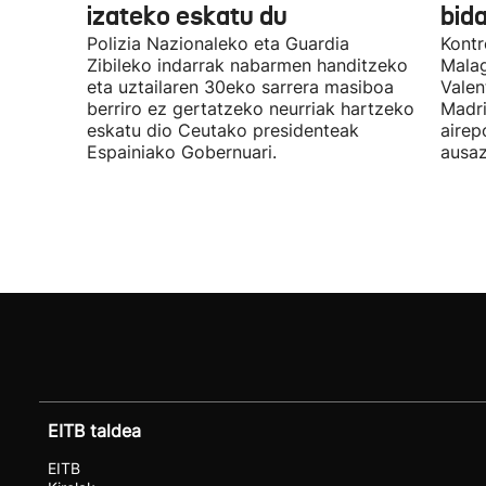
izateko eskatu du
bida
Polizia Nazionaleko eta Guardia
Kontr
Zibileko indarrak nabarmen handitzeko
Malag
eta uztailaren 30eko sarrera masiboa
Valen
berriro ez gertatzeko neurriak hartzeko
Madri
eskatu dio Ceutako presidenteak
airep
Espainiako Gobernuari.
ausaz
EITB taldea
EITB