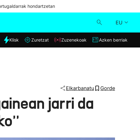
ortugaldarrak hondartzetan
EU
dia
Klisk
Zuretzat
Zuzenekoak
Azken berriak
Klisk
Zuzenekoak
Zuretzat
Elkarbanatu
Gorde
ainean jarri da
Azken berriak
o''