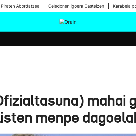
|
|
 Piraten Abordatzea
Celedonen igoera Gasteizen
Karabela p
tura
Ikusmiran
Egural
Osasuna
Teknologia
Ofizialtasuna) mahai g
isten menpe dagoelak