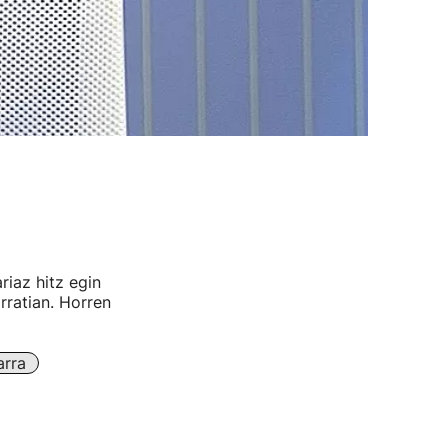
riaz hitz egin
rratian. Horren
arra